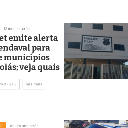
12 meses atrás
t emite alerta
endaval para
e municípios
oiás; veja quais
ARTILHE
leia mais
DE
de um ano atrás