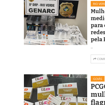
RIO VER
Mulh
medi
para
redes
pela 
...
COMP
GOIÁS
PCG
mul
flag