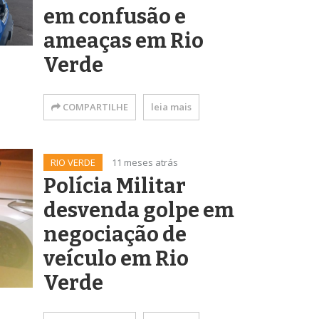
em confusão e
ameaças em Rio
Verde
COMPARTILHE
leia mais
RIO VERDE
11 meses atrás
Polícia Militar
desvenda golpe em
negociação de
veículo em Rio
Verde