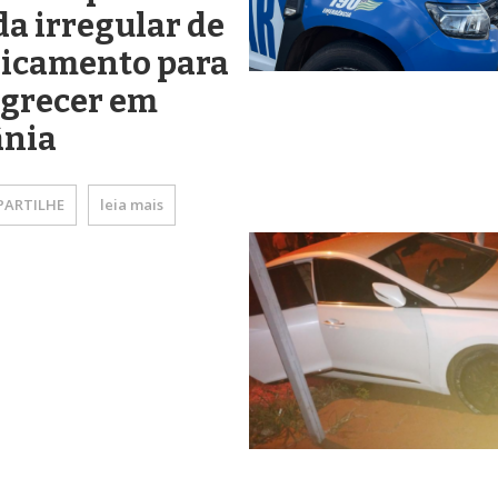
a irregular de
icamento para
grecer em
ânia
ARTILHE
leia mais