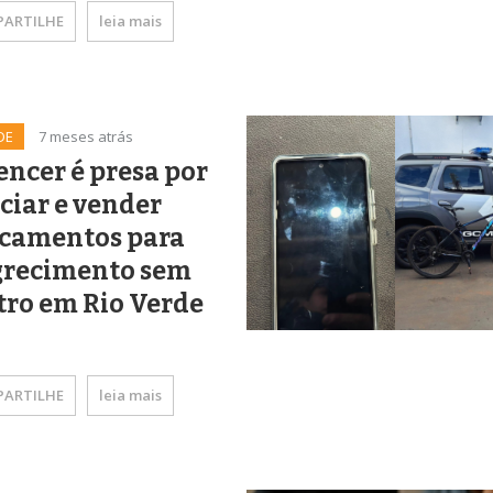
ARTILHE
leia mais
DE
7 meses atrás
encer é presa por
ciar e vender
camentos para
recimento sem
tro em Rio Verde
ARTILHE
leia mais