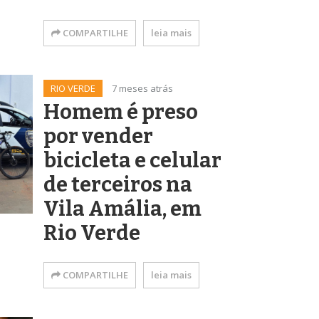
COMPARTILHE
leia mais
RIO VERDE
7 meses atrás
Homem é preso
por vender
bicicleta e celular
de terceiros na
Vila Amália, em
Rio Verde
COMPARTILHE
leia mais