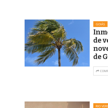
GOIÁS
Inme
de v
nov
de G
COMP
RIO VER