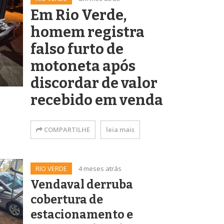
Em Rio Verde,
homem registra
falso furto de
motoneta após
discordar de valor
recebido em venda
COMPARTILHE
leia mais
RIO VERDE
4 meses atrás
Vendaval derruba
cobertura de
estacionamento e