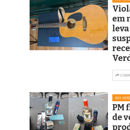
Vio
em 
leva
susp
rece
Ver
COMP
RIO VER
PM 
de v
prod