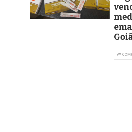
vend
med
ema
Goi
COMP