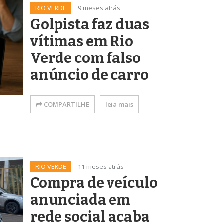
RIO VERDE
9 meses atrás
Golpista faz duas
vítimas em Rio
Verde com falso
anúncio de carro
COMPARTILHE
leia mais
RIO VERDE
11 meses atrás
Compra de veículo
anunciada em
rede social acaba