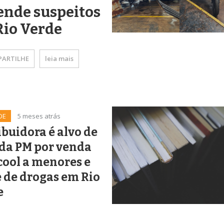
ende suspeitos
Rio Verde
ARTILHE
leia mais
DE
5 meses atrás
ibuidora é alvo de
da PM por venda
cool a menores e
 de drogas em Rio
e