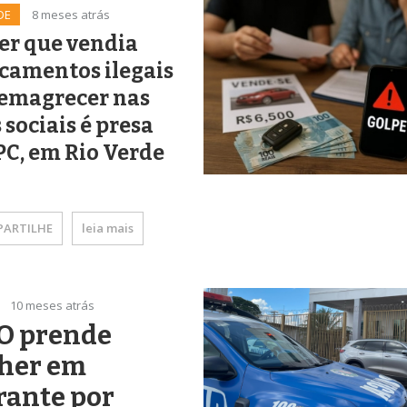
DE
8 meses atrás
er que vendia
camentos ilegais
 emagrecer nas
 sociais é presa
PC, em Rio Verde
ARTILHE
leia mais
10 meses atrás
O prende
her em
rante por