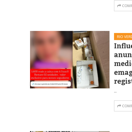
COMP
RIO VER
Influ
anun
medi
emag
regis
...
COMP