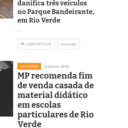
danifica três veículos
no Parque Bandeirante,
em Rio Verde
...
COMPARTILHE
leia mais
RIO VERDE
6 meses atrás
MP recomenda fim
de venda casada de
material didático
em escolas
particulares de Rio
Verde