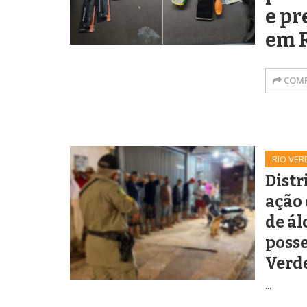
e pr
em 
COMP
RIO VER
Distr
ação 
de ál
posse
Verd
...