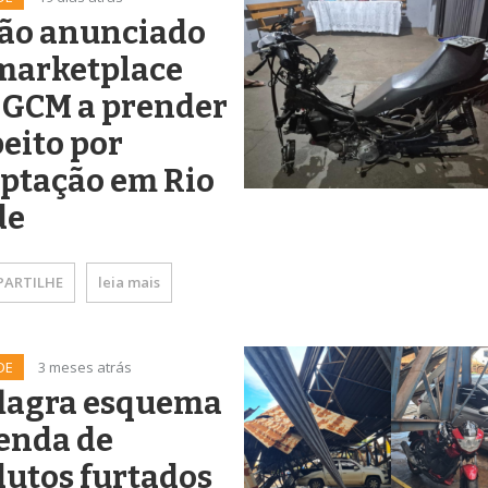
lão anunciado
marketplace
 GCM a prender
eito por
ptação em Rio
de
ARTILHE
leia mais
DE
3 meses atrás
flagra esquema
enda de
utos furtados