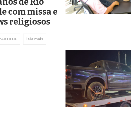
anos de Rio
e com missa e
s religiosos
ARTILHE
leia mais