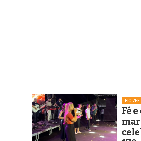
RIO VER
Fé e
mar
cele