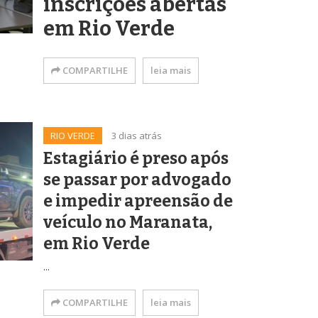
inscrições abertas
em Rio Verde
COMPARTILHE
leia mais
RIO VERDE
3 dias atrás
Estagiário é preso após
se passar por advogado
e impedir apreensão de
veículo no Maranata,
em Rio Verde
...
COMPARTILHE
leia mais