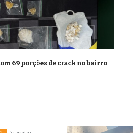
com 69 porções de crack no bairro
DE
2 dias atrás