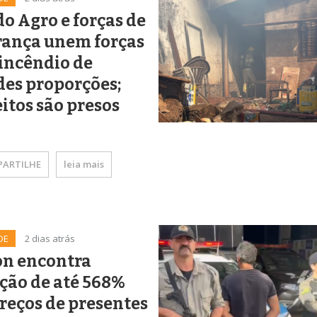
do Agro e forças de
rança unem forças
incêndio de
des proporções;
itos são presos
ARTILHE
leia mais
DE
2 dias atrás
on encontra
ção de até 568%
reços de presentes