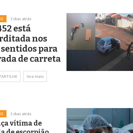
DE
3 dias atrás
52 está
rditada nos
 sentidos para
rada de carreta
ARTILHE
leia mais
DE
3 dias atrás
ça vítima de
a de escorpião