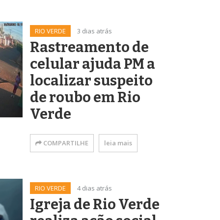
RIO VERDE
3 dias atrás
Rastreamento de
celular ajuda PM a
localizar suspeito
de roubo em Rio
Verde
COMPARTILHE
leia mais
RIO VERDE
4 dias atrás
Igreja de Rio Verde