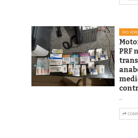
RIO VER
Motor
PRF n
tran
anabo
medi
cont
...
COMP