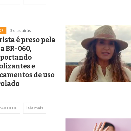
DE
3 dias atrás
ista é preso pela
a BR-060,
sportando
lizantes e
camentos de uso
rolado
ARTILHE
leia mais