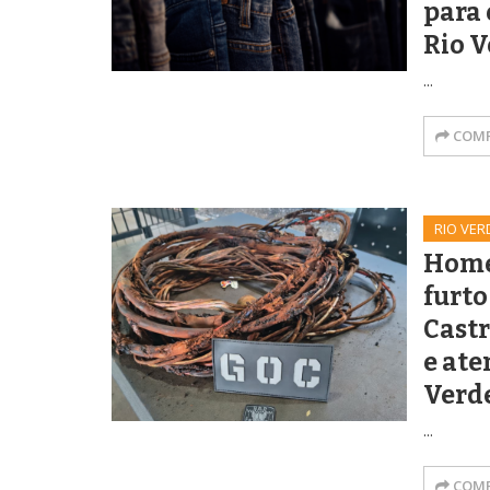
para 
Rio 
...
COMP
RIO VER
Home
furto
Castr
e ate
Verd
...
COMP