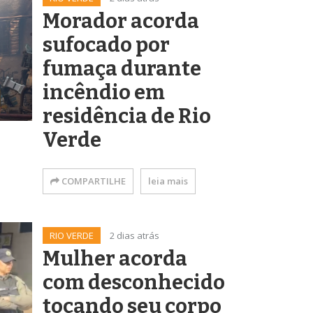
Morador acorda
sufocado por
fumaça durante
incêndio em
residência de Rio
Verde
COMPARTILHE
leia mais
RIO VERDE
2 dias atrás
Mulher acorda
com desconhecido
tocando seu corpo