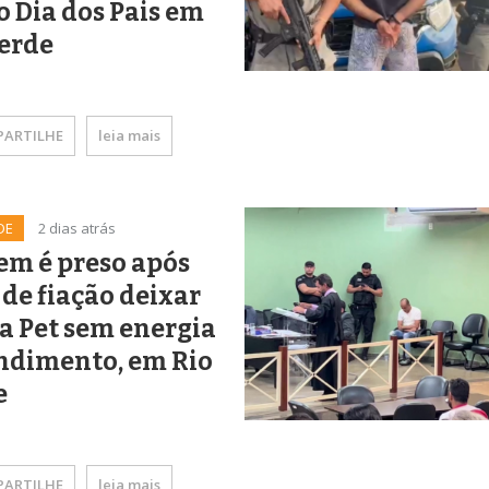
o Dia dos Pais em
Verde
ARTILHE
leia mais
DE
2 dias atrás
m é preso após
 de fiação deixar
a Pet sem energia
ndimento, em Rio
e
ARTILHE
leia mais