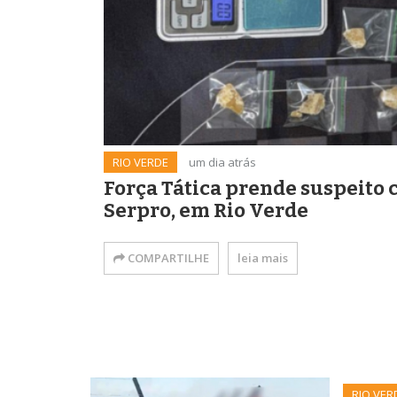
RIO VERDE
um dia atrás
Força Tática prende suspeito 
Serpro, em Rio Verde
COMPARTILHE
leia mais
RIO VER