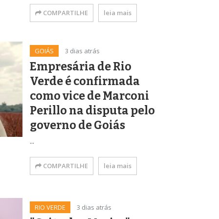
COMPARTILHE
leia mais
GOIÁS
3 dias atrás
Empresária de Rio
Verde é confirmada
como vice de Marconi
Perillo na disputa pelo
governo de Goiás
...
COMPARTILHE
leia mais
RIO VERDE
3 dias atrás