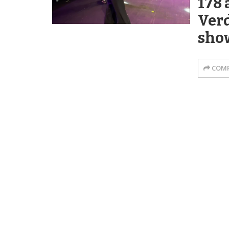
178 
Verd
show
COMP