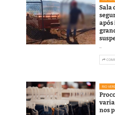
Sala 
segu
após 
gran
suspe
...
COMP
RIO VER
Proc
varia
nos p