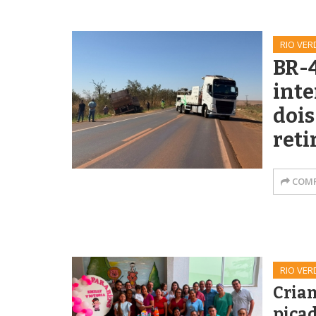
RIO VER
BR-4
inte
dois
reti
COMP
RIO VER
Crian
picad