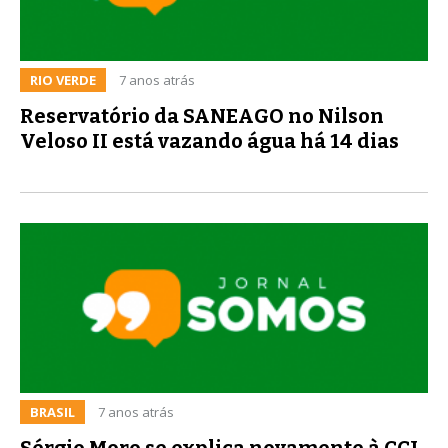
RIO VERDE
7 anos atrás
Reservatório da SANEAGO no Nilson
Veloso II está vazando água há 14 dias
BRASIL
7 anos atrás
Sérgio Moro se explica novamente à CCJ