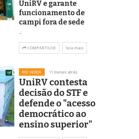
UniRV e garante
funcionamento de
campi fora de sede
...
COMPARTILHE
leia mais
RIO VERDE
11 meses atrás
UniRV contesta
decisão do STF e
defende o "acesso
democrático ao
ensino superior"