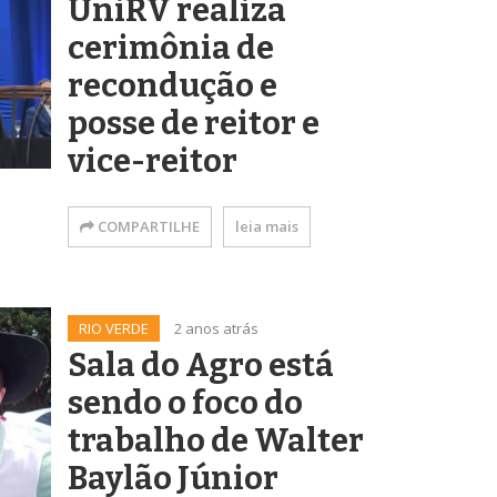
UniRV realiza
cerimônia de
recondução e
posse de reitor e
vice-reitor
COMPARTILHE
leia mais
RIO VERDE
2 anos atrás
Sala do Agro está
sendo o foco do
trabalho de Walter
Baylão Júnior