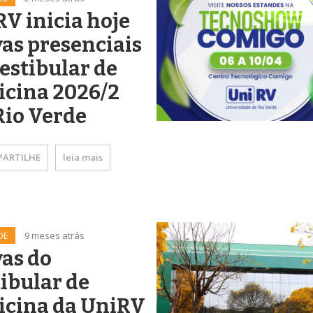
V inicia hoje
as presenciais
estibular de
icina 2026/2
Rio Verde
ARTILHE
leia mais
DE
9 meses atrás
as do
ibular de
icina da UniRV