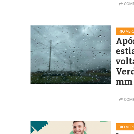
COMP
RIO VER
Após
esti
volt
Verd
mm
COMP
RIO VER