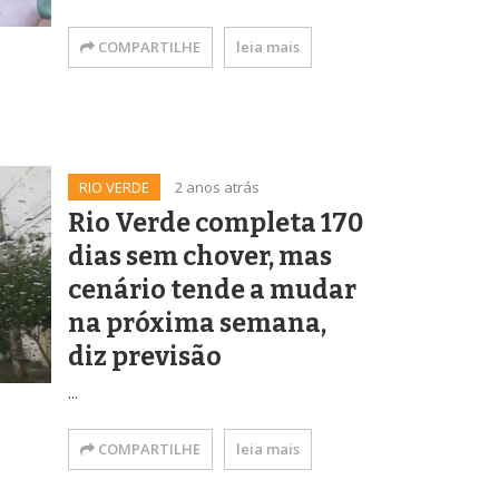
COMPARTILHE
leia mais
RIO VERDE
2 anos atrás
Rio Verde completa 170
dias sem chover, mas
cenário tende a mudar
na próxima semana,
diz previsão
...
COMPARTILHE
leia mais