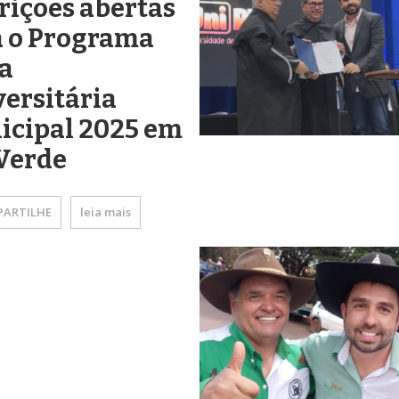
rições abertas
a o Programa
a
ersitária
icipal 2025 em
Verde
ARTILHE
leia mais