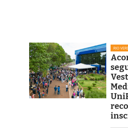
RIO VER
Aco
segu
Vest
Med
Uni
reco
insc