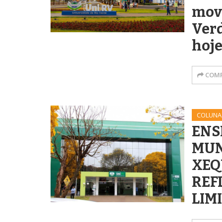
mov
Verd
hoje
COMP
COLUNA
ENS
MUN
XEQ
REF
LIM