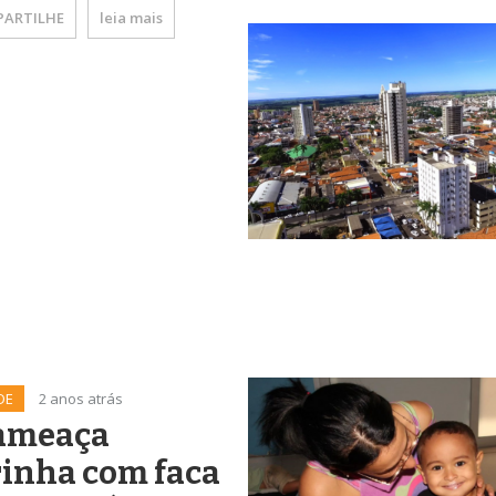
ARTILHE
leia mais
DE
2 anos atrás
 ameaça
rinha com faca