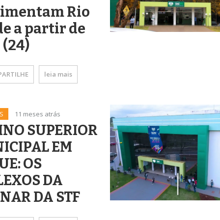
imentam Rio
e a partir de
 (24)
ARTILHE
leia mais
S
11 meses atrás
INO SUPERIOR
ICIPAL EM
UE: OS
LEXOS DA
INAR DA STF