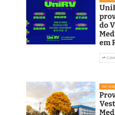
UniR
prov
do V
Med
em 
COMP
RIO VER
Prov
Vest
Med