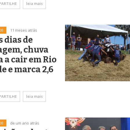
ARTILHE
leia mais
DE
11 meses atrás
 dias de
agem, chuva
a a cair em Rio
e e marca 2,6
ARTILHE
leia mais
DE
de um ano atrás