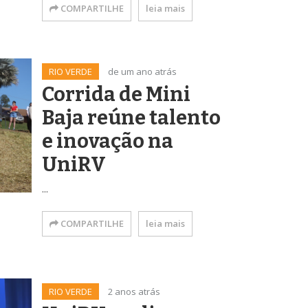
COMPARTILHE
leia mais
RIO VERDE
de um ano atrás
Corrida de Mini
Baja reúne talento
e inovação na
UniRV
...
COMPARTILHE
leia mais
RIO VERDE
2 anos atrás