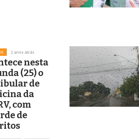
DE
2 anos atrás
ntece nesta
nda (25) o
ibular de
icina da
RV, com
rde de
ritos