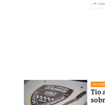
COMP
RIO VER
Tio
sob