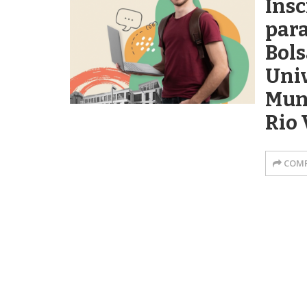
Insc
par
Bols
Univ
Mun
Rio 
COMP