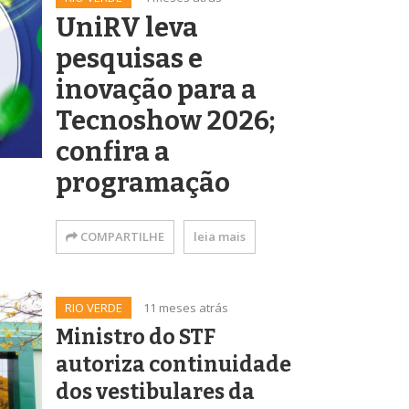
UniRV leva
pesquisas e
inovação para a
Tecnoshow 2026;
confira a
programação
COMPARTILHE
leia mais
RIO VERDE
11 meses atrás
Ministro do STF
autoriza continuidade
dos vestibulares da