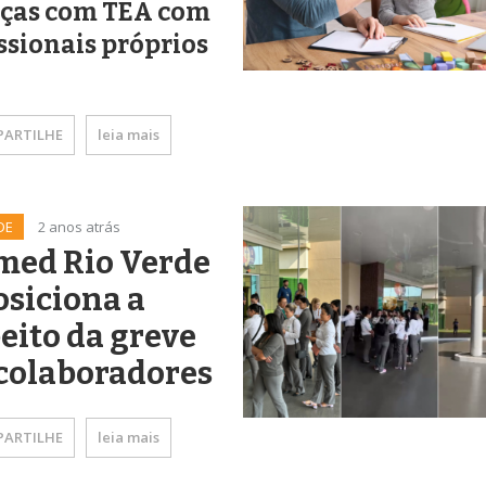
nças com TEA com
ssionais próprios
ARTILHE
leia mais
DE
2 anos atrás
med Rio Verde
osiciona a
eito da greve
colaboradores
ARTILHE
leia mais