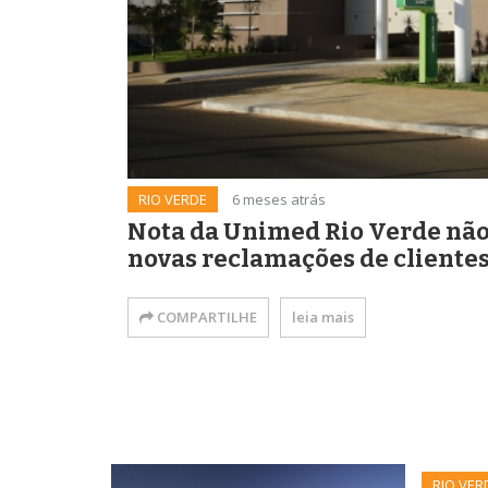
RIO VERDE
6 meses atrás
Nota da Unimed Rio Verde não
novas reclamações de cliente
COMPARTILHE
leia mais
RIO VER