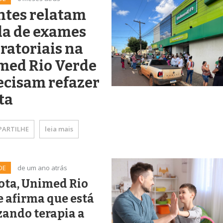
ntes relatam
da de exames
ratoriais na
med Rio Verde
ecisam refazer
ta
ARTILHE
leia mais
DE
de um ano atrás
ota, Unimed Rio
 afirma que está
zando terapia a