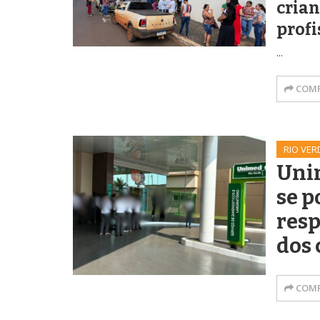
cria
profi
...
COMP
RIO VER
Uni
se p
resp
dos 
COMP