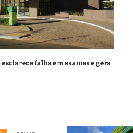
 esclarece falha em exames e gera
s
DE
6 meses atrás