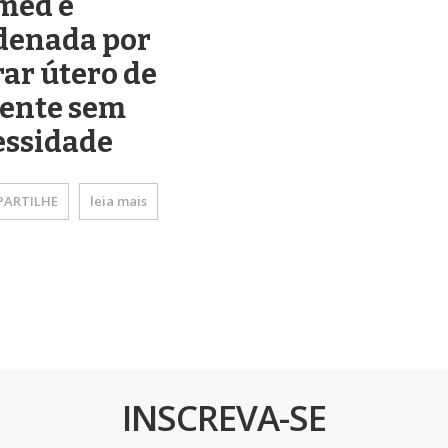
med é
denada por
rar útero de
iente sem
essidade
ARTILHE
leia mais
INSCREVA-SE