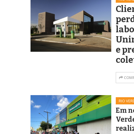
Clie
per
labo
Uni
e pr
cole
COMP
RIO VER
Em n
Verde
reali