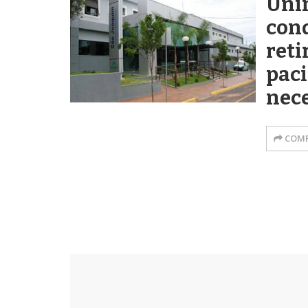
Uni
con
reti
pac
nec
COMP