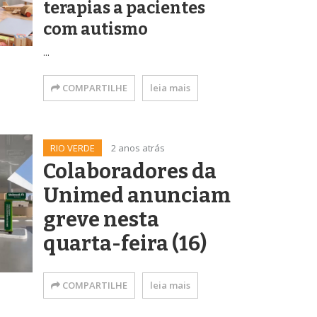
terapias a pacientes
com autismo
...
COMPARTILHE
leia mais
RIO VERDE
2 anos atrás
Colaboradores da
Unimed anunciam
greve nesta
quarta-feira (16)
COMPARTILHE
leia mais