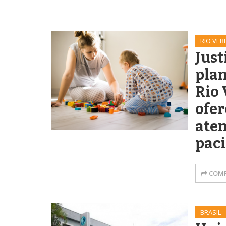
RIO VER
Just
plan
Rio 
ofer
ate
paci
COMP
BRASIL