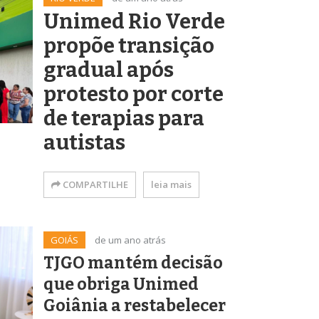
Unimed Rio Verde
propõe transição
gradual após
protesto por corte
de terapias para
autistas
COMPARTILHE
leia mais
GOIÁS
de um ano atrás
TJGO mantém decisão
que obriga Unimed
Goiânia a restabelecer