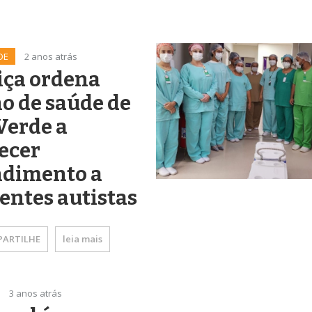
DE
2 anos atrás
iça ordena
o de saúde de
Verde a
ecer
ndimento a
entes autistas
ARTILHE
leia mais
3 anos atrás