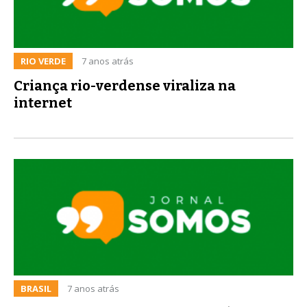
RIO VERDE
7 anos atrás
Criança rio-verdense viraliza na
internet
BRASIL
7 anos atrás