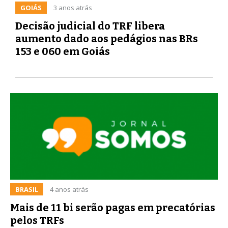
GOIÁS
3 anos atrás
Decisão judicial do TRF libera
aumento dado aos pedágios nas BRs
153 e 060 em Goiás
BRASIL
4 anos atrás
Mais de 11 bi serão pagas em precatórias
pelos TRFs