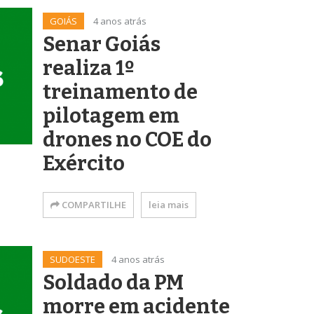
GOIÁS
4 anos atrás
Senar Goiás
realiza 1º
treinamento de
pilotagem em
drones no COE do
Exército
COMPARTILHE
leia mais
SUDOESTE
4 anos atrás
Soldado da PM
morre em acidente