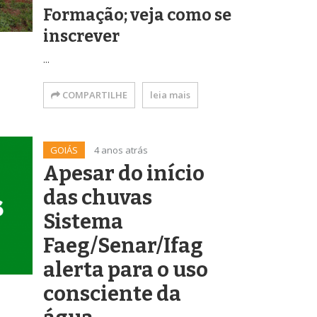
Formação; veja como se
inscrever
...
COMPARTILHE
leia mais
GOIÁS
4 anos atrás
Apesar do início
das chuvas
Sistema
Faeg/Senar/Ifag
alerta para o uso
consciente da