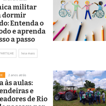
ica militar
a dormir
do: Entenda o
odo e aprenda
sso a passo
ARTILHE
leia mais
DE
2 anos atrás
a às aulas:
endeiras e
eadores de Rio