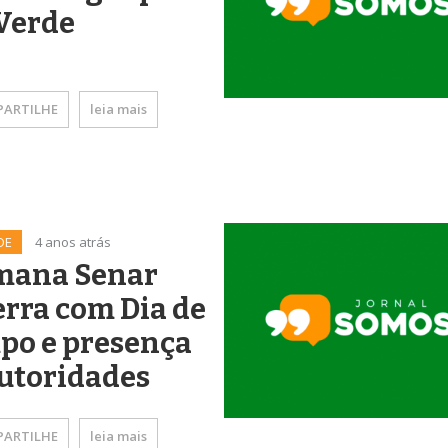
Verde
ARTILHE
leia mais
DE
4 anos atrás
emana Senar
rra com Dia de
po e presença
utoridades
ARTILHE
leia mais