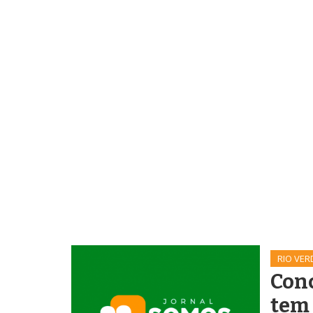
RIO VER
Conc
tem 