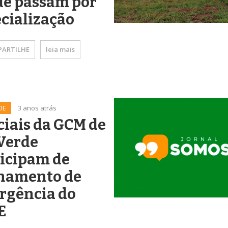
de passam por
cialização
ARTILHE
leia mais
DE
3 anos atrás
ciais da GCM de
Verde
icipam de
inamento de
rgência do
E