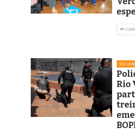
Ver
espe
COMP
RIO VER
Poli
Rio 
part
tre
eme
BOP