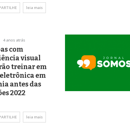
ARTILHE
leia mais
4 anos atrás
oas com
iência visual
rão treinar em
eletrônica em
ia antes das
ões 2022
ARTILHE
leia mais