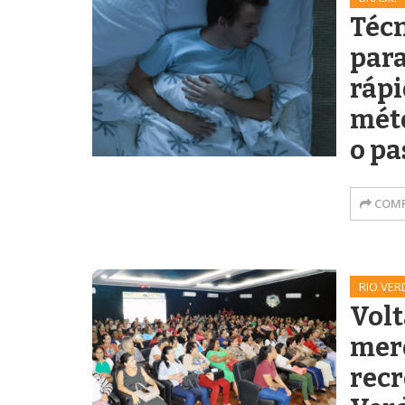
Técn
par
rápi
mét
o pa
COMP
RIO VER
Volt
mer
recr