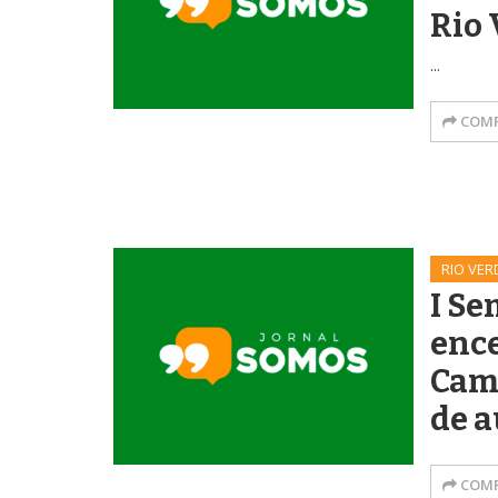
Rio 
...
COMP
RIO VER
I S
ence
Cam
de a
COMP