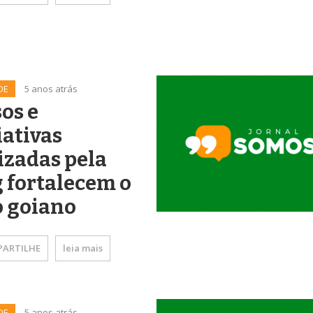
DE
5 anos atrás
os e
iativas
izadas pela
 fortalecem o
o goiano
ARTILHE
leia mais
DE
5 anos atrás