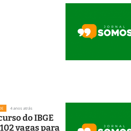
DE
4 anos atrás
urso do IBGE
102 vagas para