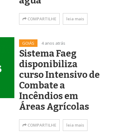
água
COMPARTILHE
leia mais
GOIÁS
4 anos atrás
Sistema Faeg
disponibiliza
curso Intensivo de
Combate a
Incêndios em
Áreas Agrícolas
COMPARTILHE
leia mais