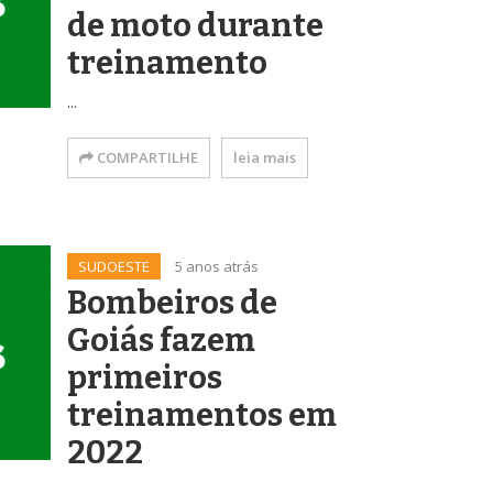
de moto durante
treinamento
...
COMPARTILHE
leia mais
SUDOESTE
5 anos atrás
Bombeiros de
Goiás fazem
primeiros
treinamentos em
2022
...