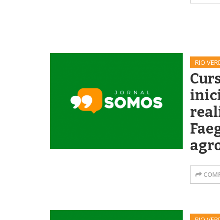
RIO VER
Curs
inic
real
Faeg
agr
COMP
RIO VER