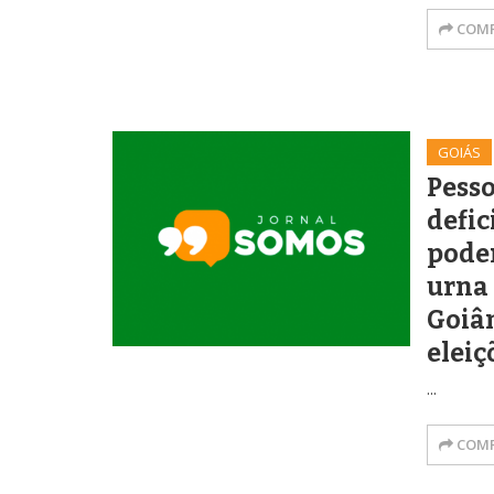
COMP
GOIÁS
Pess
defic
pode
urna 
Goiân
eleiç
...
COMP