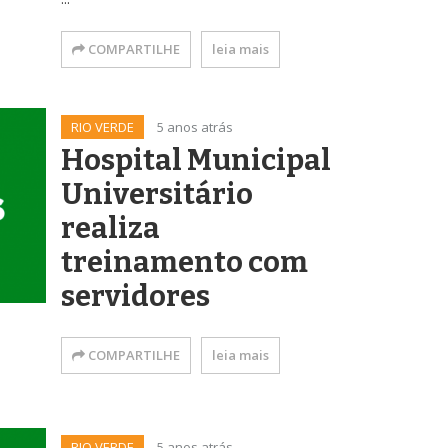
COMPARTILHE
leia mais
RIO VERDE
5 anos atrás
Hospital Municipal
Universitário
realiza
treinamento com
servidores
COMPARTILHE
leia mais
RIO VERDE
5 anos atrás