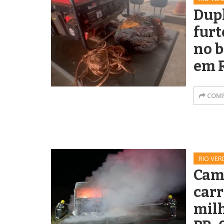
Dupl
furt
no b
em 
COMP
RIO VER
Cam
car
milh