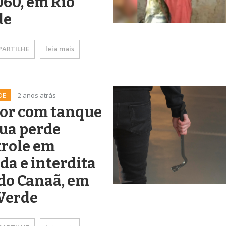
60, em Rio
de
ARTILHE
leia mais
DE
2 anos atrás
tor com tanque
ua perde
trole em
da e interdita
do Canaã, em
Verde