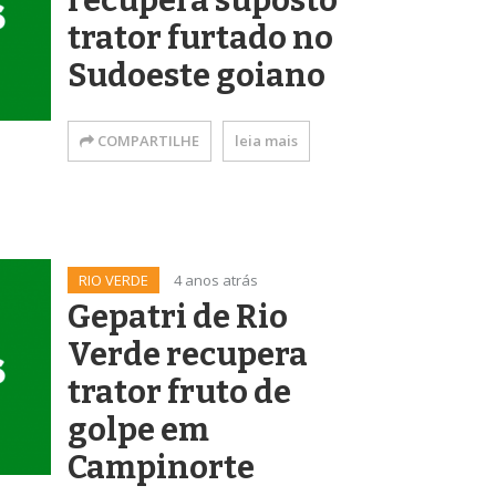
recupera suposto
trator furtado no
Sudoeste goiano
COMPARTILHE
leia mais
RIO VERDE
4 anos atrás
Gepatri de Rio
Verde recupera
trator fruto de
golpe em
Campinorte