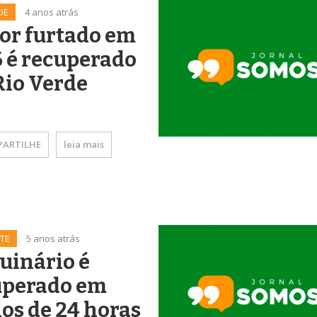
DE
4 anos atrás
or furtado em
 é recuperado
Rio Verde
ARTILHE
leia mais
TE
5 anos atrás
uinário é
uperado em
os de 24 horas