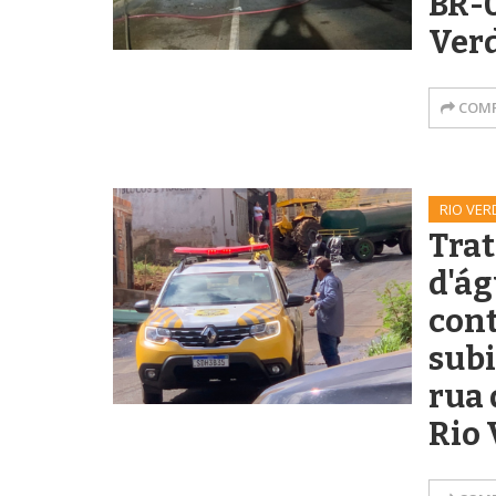
BR-0
Ver
COMP
RIO VER
Tra
d'ág
con
subi
rua 
Rio 