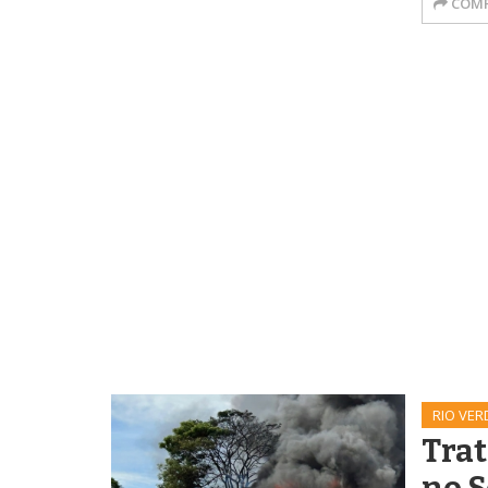
COMP
RIO VER
Trat