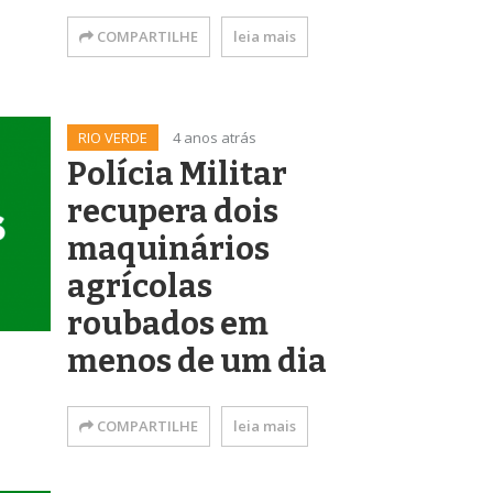
COMPARTILHE
leia mais
RIO VERDE
4 anos atrás
Polícia Militar
recupera dois
maquinários
agrícolas
roubados em
menos de um dia
COMPARTILHE
leia mais