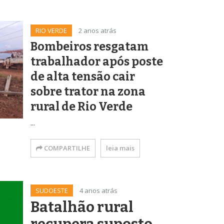
RIO VERDE
2 anos atrás
Bombeiros resgatam
trabalhador após poste
de alta tensão cair
sobre trator na zona
rural de Rio Verde
...
COMPARTILHE
leia mais
SUDOESTE
4 anos atrás
Batalhão rural