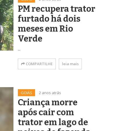
PM recupera trator
furtado há dois
meses em Rio
Verde
...
COMPARTILHE
leia mais
GOIÁS
2 anos atrás
Criança morre
após cair com
trator em lago de