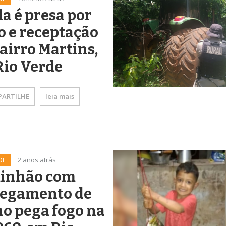
a é presa por
o e receptação
airro Martins,
Rio Verde
ARTILHE
leia mais
DE
2 anos atrás
inhão com
regamento de
o pega fogo na