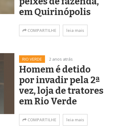
peixes de fazenda,
em Quirinópolis
COMPARTILHE
leia mais
RIO VERDE
2 anos atrás
Homem é detido
por invadir pela 2ª
vez, loja de tratores
em Rio Verde
COMPARTILHE
leia mais