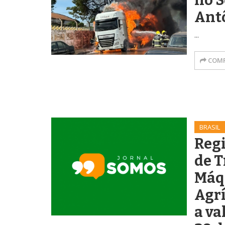
no S
Antô
...
COMP
BRASIL
Regi
de T
Máq
Agr
a va