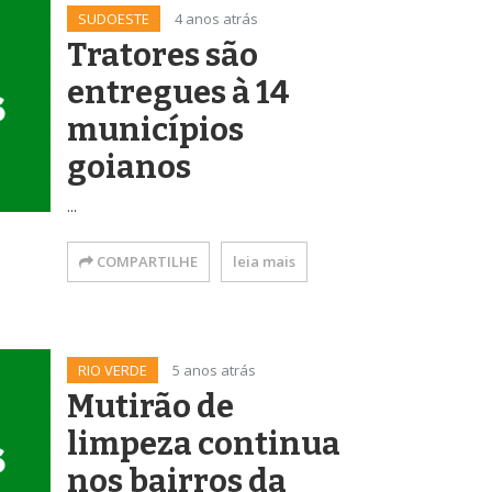
SUDOESTE
4 anos atrás
Tratores são
entregues à 14
municípios
goianos
...
COMPARTILHE
leia mais
RIO VERDE
5 anos atrás
Mutirão de
limpeza continua
nos bairros da