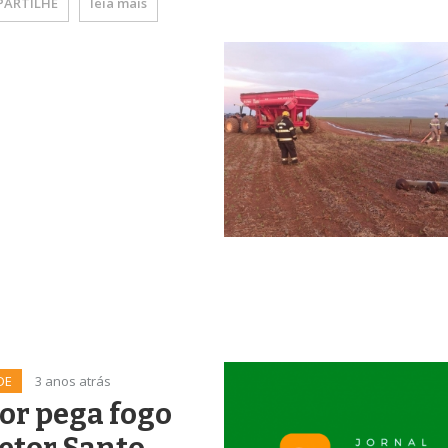
ARTILHE
leia mais
DE
3 anos atrás
or pega fogo