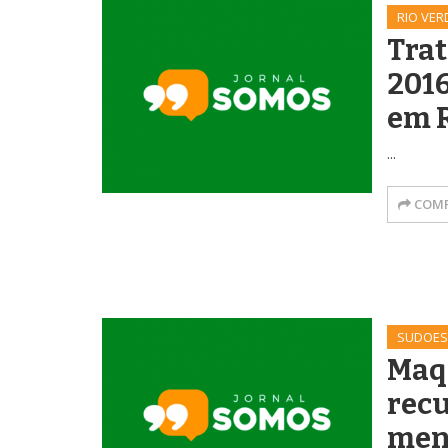
RIO VER
Trat
2016
em 
...
COMP
SUDOES
Maq
rec
men