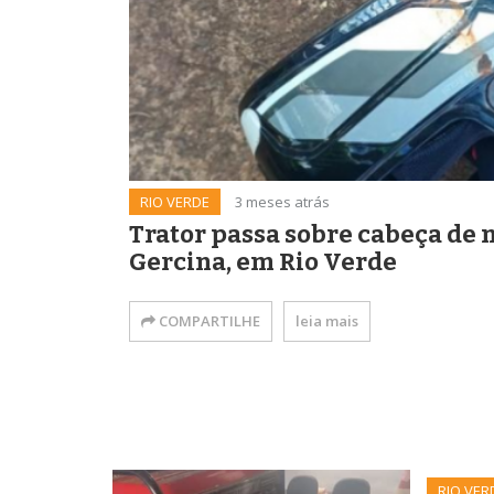
RIO VERDE
3 meses atrás
Trator passa sobre cabeça de 
Gercina, em Rio Verde
COMPARTILHE
leia mais
RIO VER