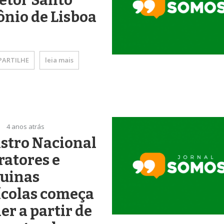
etor Santo
nio de Lisboa
ARTILHE
leia mais
4 anos atrás
stro Nacional
ratores e
uinas
ícolas começa
ler a partir de