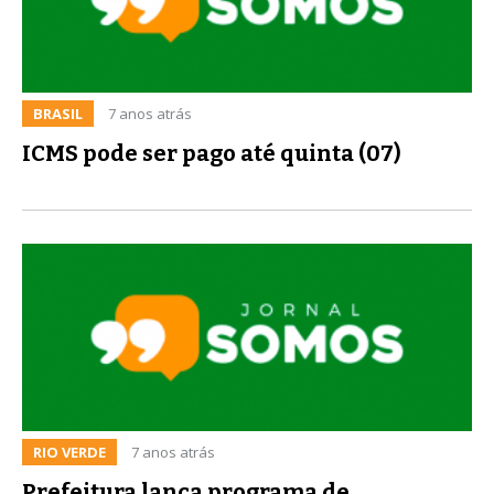
BRASIL
7 anos atrás
ICMS pode ser pago até quinta (07)
RIO VERDE
7 anos atrás
Prefeitura lança programa de