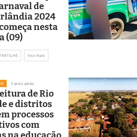
arnaval de
rlândia 2024
 começa nesta
a (09)
ARTILHE
leia mais
DE
3 anos atrás
eitura de Rio
e e distritos
em processos
tivos com
as na educação