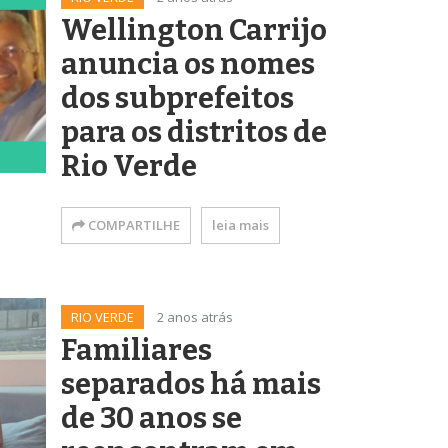
Wellington Carrijo
anuncia os nomes
dos subprefeitos
para os distritos de
Rio Verde
COMPARTILHE
leia mais
RIO VERDE
2 anos atrás
Familiares
separados há mais
de 30 anos se