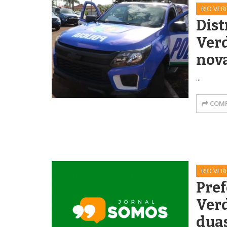
RIO VER
Dist
Ver
nova
...
COMP
RIO VER
Pref
Ver
duas