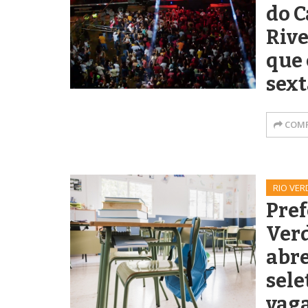
do C
Rive
que
sext
COMP
RIO VER
Pref
Verd
abr
sele
vag