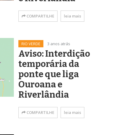
COMPARTILHE
leia mais
RIO VERDE
3 anos atrás
Aviso: Interdição
temporária da
ponte que liga
Ouroana e
Riverlândia
COMPARTILHE
leia mais