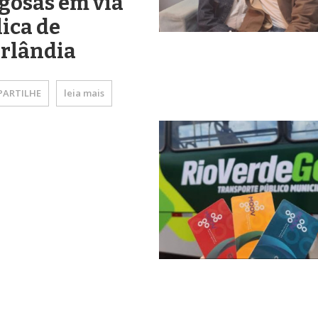
gosas em via
ica de
erlândia
ARTILHE
leia mais