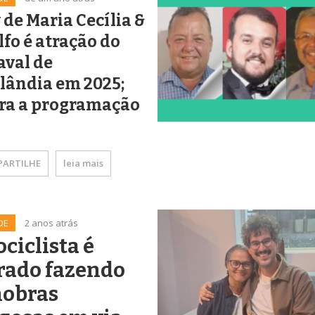
de Maria Cecília &
fo é atração do
aval de
lândia em 2025;
ira a programação
ARTILHE
leia mais
DE
2 anos atrás
ciclista é
rado fazendo
obras