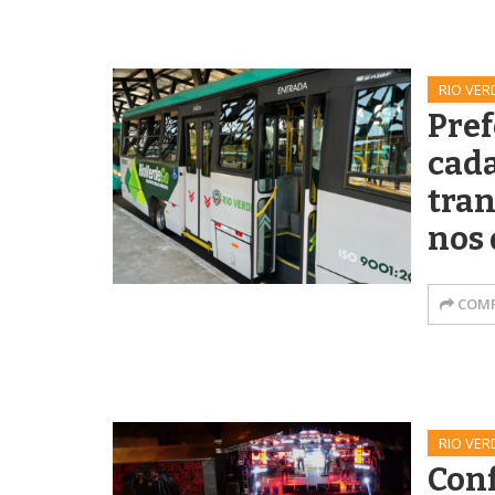
RIO VER
Pref
cada
tran
nos 
COMP
RIO VER
Conf