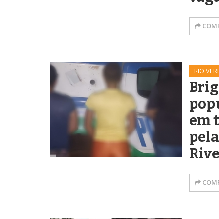
COMP
RIO VER
Brig
pop
em t
pela
Riv
COMP