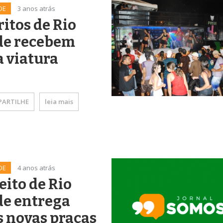
DE
3 anos atrás
ritos de Rio
de recebem
 viatura
ARTILHE
leia mais
DE
4 anos atrás
eito de Rio
de entrega
 novas praças