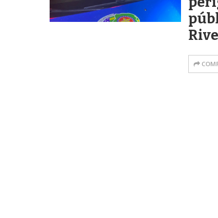
peri
públ
Riv
COMP