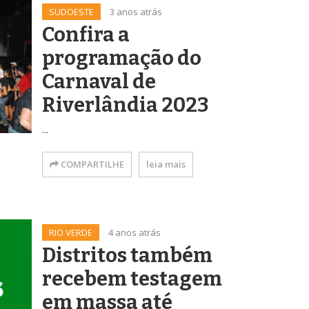
SUDOESTE
3 anos atrás
Confira a
programação do
Carnaval de
Riverlândia 2023
...
COMPARTILHE
leia mais
RIO VERDE
4 anos atrás
Distritos também
recebem testagem
em massa até