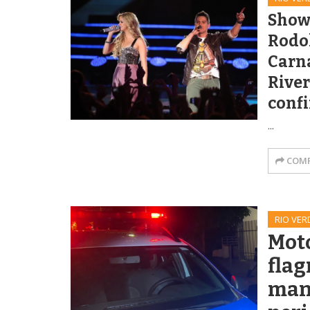
Show 
Rodol
Carn
River
conf
...
COMP
RIO VER
Moto
flag
man