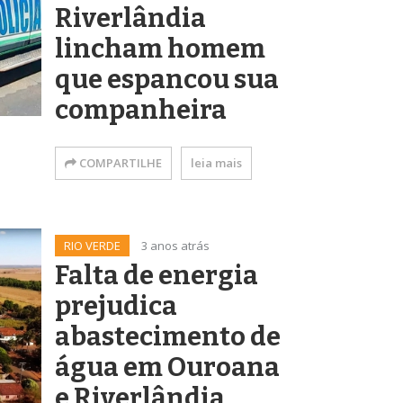
Riverlândia
lincham homem
que espancou sua
companheira
COMPARTILHE
leia mais
RIO VERDE
3 anos atrás
Falta de energia
prejudica
abastecimento de
água em Ouroana
e Riverlândia