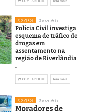
COMPARTILHE
leia mais
RIO VERDE
2 anos atrás
Polícia Civil investiga
esquema de tráfico de
drogas em
assentamento na
região de Riverlândia
...
COMPARTILHE
leia mais
RIO VERDE
3 anos atrás
Moradores de