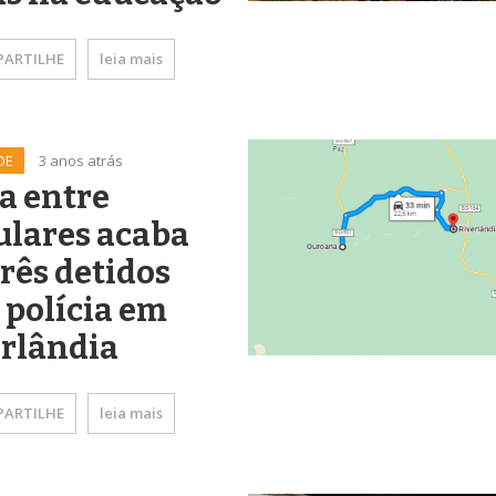
ARTILHE
leia mais
DE
3 anos atrás
a entre
ulares acaba
rês detidos
 polícia em
erlândia
ARTILHE
leia mais