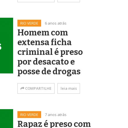
RIO VERDE
6 anos atrás
Homem com
extensa ficha
criminal é preso
por desacato e
posse de drogas
COMPARTILHE
leia mais
RIO VERDE
7 anos atrás
Rapaz é preso com