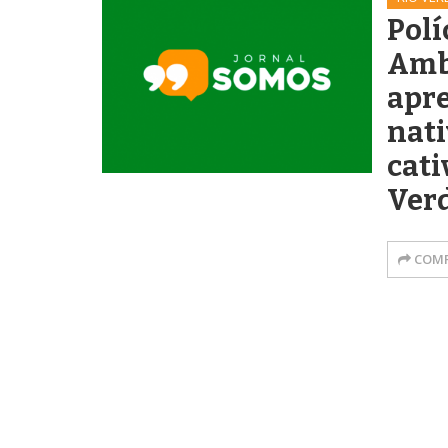
Polí
Amb
apr
nat
cati
Ver
COMP