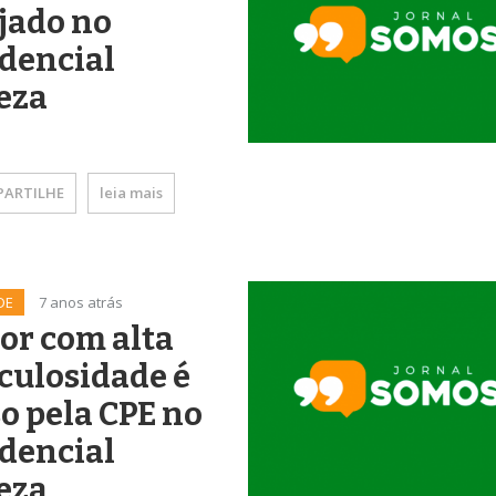
jado no
dencial
eza
ARTILHE
leia mais
DE
7 anos atrás
or com alta
culosidade é
o pela CPE no
dencial
eza