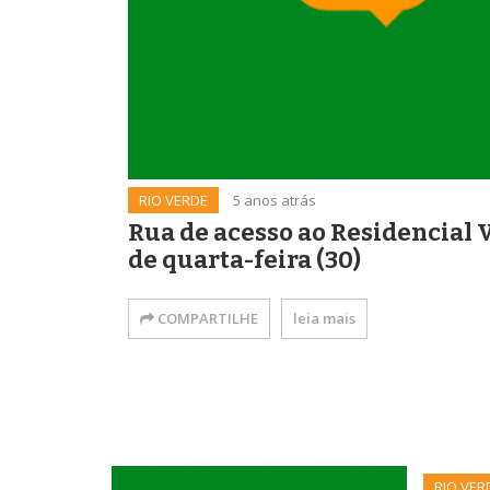
RIO VERDE
5 anos atrás
Rua de acesso ao Residencial V
de quarta-feira (30)
COMPARTILHE
leia mais
RIO VER