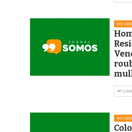
RIO VER
Hom
Resi
Ven
roub
mul
COMP
RIO VER
Col