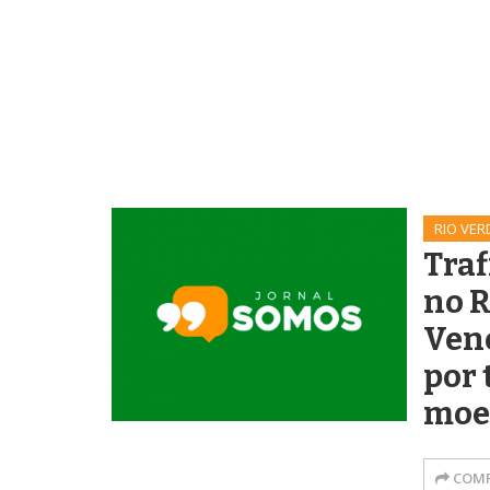
RIO VER
Traf
no R
Ven
por 
moe
COMP