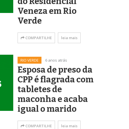
do Residencial
Veneza em Rio
Verde
COMPARTILHE
leia mais
RIO VERDE
6 anos atrás
Esposa de preso da
CPP é flagrada com
tabletes de
maconha e acaba
igual o marido
COMPARTILHE
leia mais