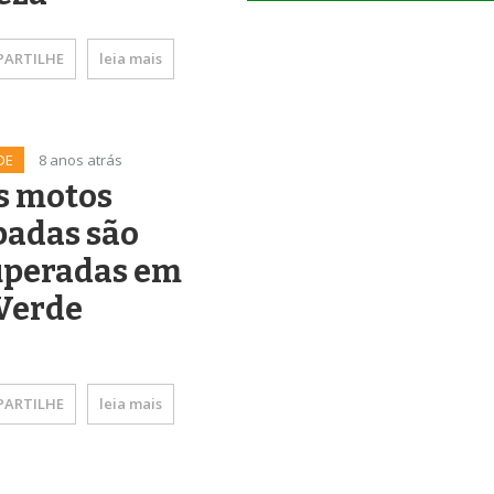
ARTILHE
leia mais
DE
8 anos atrás
s motos
badas são
uperadas em
Verde
ARTILHE
leia mais