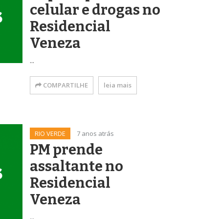
celular e drogas no
Residencial
Veneza
...
COMPARTILHE
leia mais
RIO VERDE
7 anos atrás
PM prende
assaltante no
Residencial
Veneza
...