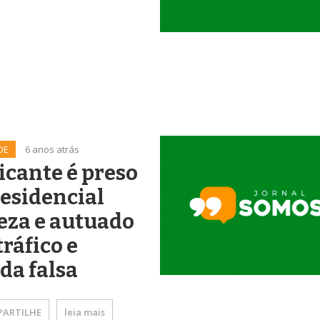
DE
6 anos atrás
icante é preso
esidencial
eza e autuado
tráfico e
da falsa
ARTILHE
leia mais