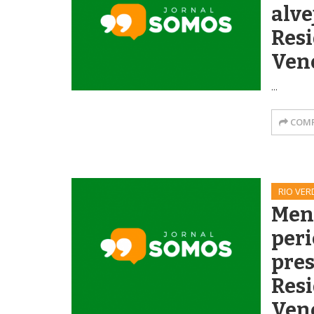
alve
Resi
Ven
...
COMP
RIO VER
Men
peri
pres
Resi
Ven