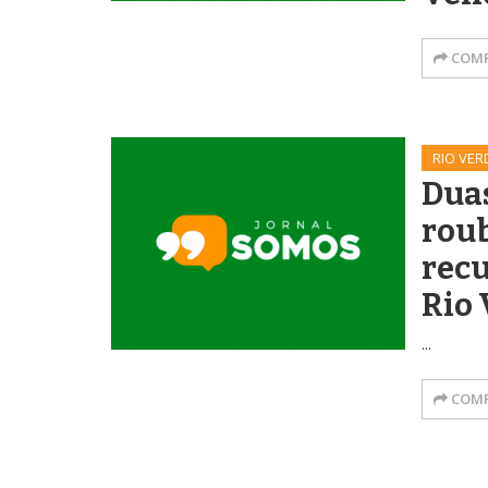
COMP
RIO VER
Dua
rou
rec
Rio 
...
COMP