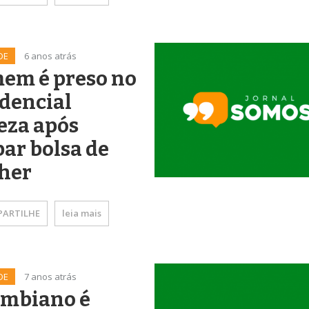
DE
6 anos atrás
em é preso no
dencial
eza após
ar bolsa de
her
ARTILHE
leia mais
DE
7 anos atrás
ombiano é