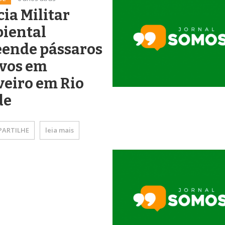
cia Militar
iental
eende pássaros
ivos em
veiro em Rio
de
ARTILHE
leia mais