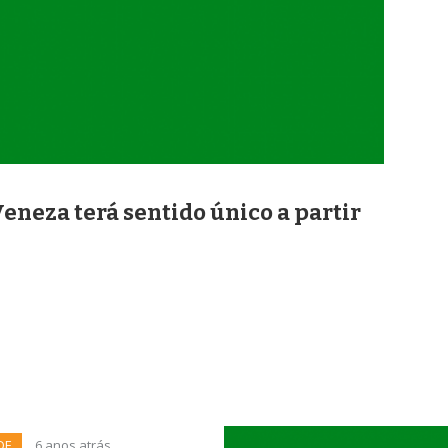
eneza terá sentido único a partir
DE
6 anos atrás