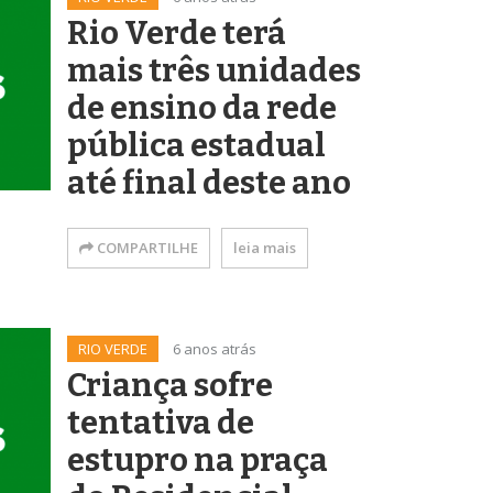
Rio Verde terá
mais três unidades
de ensino da rede
pública estadual
até final deste ano
COMPARTILHE
leia mais
RIO VERDE
6 anos atrás
Criança sofre
tentativa de
estupro na praça