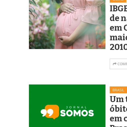
IBG
de 
em G
mai
201
COMP
BRASIL
Um t
óbit
em c