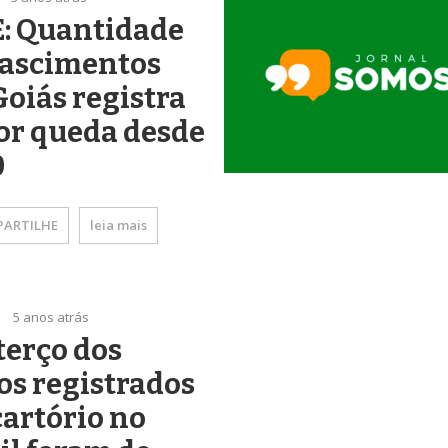
E: Quantidade
nascimentos
oiás registra
or queda desde
0
ARTILHE
leia mais
5 anos atrás
erço dos
os registrados
artório no