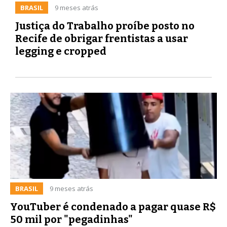
BRASIL
9 meses atrás
Justiça do Trabalho proíbe posto no
Recife de obrigar frentistas a usar
legging e cropped
BRASIL
9 meses atrás
YouTuber é condenado a pagar quase R$
50 mil por "pegadinhas"