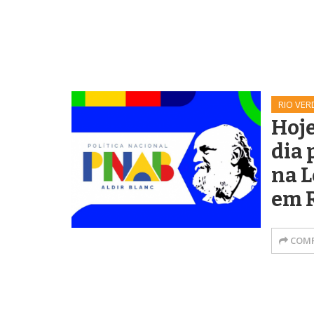
RIO VER
Hoje
dia 
na L
em 
COMP