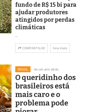
fundo de R$ 15 bi para
ajudar produtores
atingidos por perdas
climáticas
...
COMPARTILHE
leia mais
BRASIL
de um ano atrás
O queridinho dos
brasileiros está
mais caro e o
problema pode
piorar