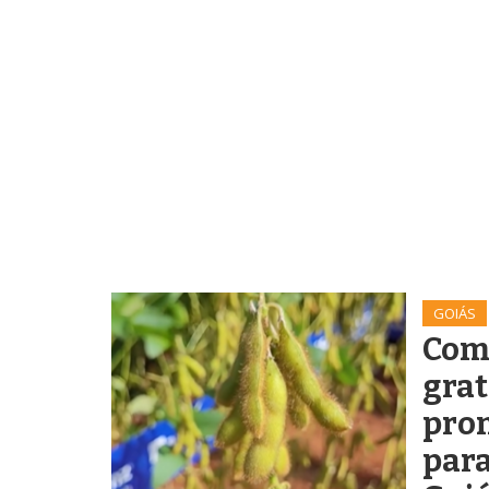
GOIÁS
Com
grat
pro
para