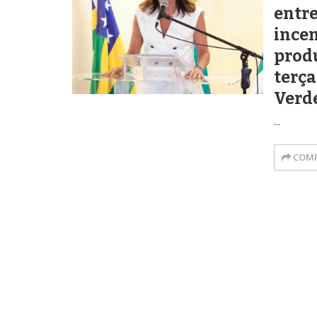
entre
incen
prod
terça
Verd
...
COMP