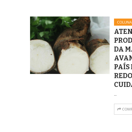
COLUNA
ATEN
PROD
DA 
AVAN
PAÍS
REDO
CUID
...
COMP