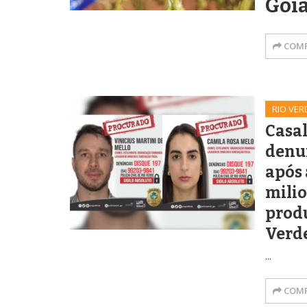
Goi
COMP
RIO VER
Casal
denu
após 
milio
produ
Verd
...
COMP