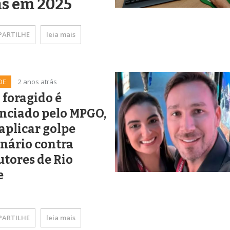
ás em 2025
ARTILHE
leia mais
DE
2 anos atrás
 foragido é
nciado pelo MPGO,
aplicar golpe
nário contra
tores de Rio
e
ARTILHE
leia mais