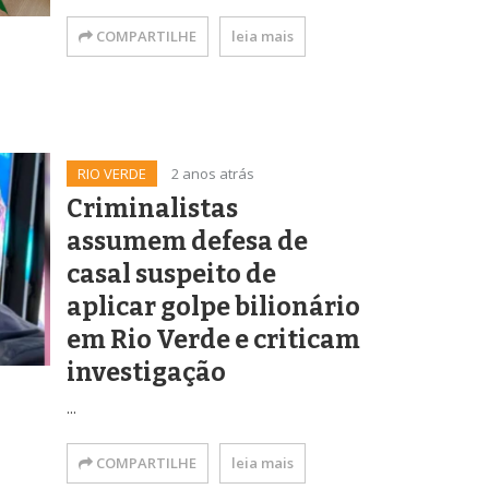
COMPARTILHE
leia mais
RIO VERDE
2 anos atrás
Criminalistas
assumem defesa de
casal suspeito de
aplicar golpe bilionário
em Rio Verde e criticam
investigação
...
COMPARTILHE
leia mais