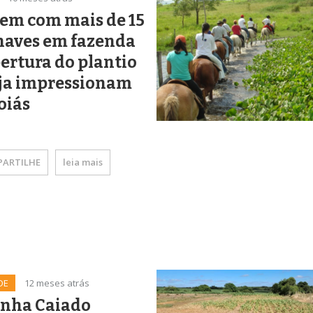
em com mais de 15
naves em fazenda
ertura do plantio
oja impressionam
oiás
ARTILHE
leia mais
DE
12 meses atrás
inha Caiado