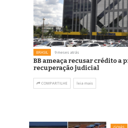
BRASIL
9 meses atrás
BB ameaça recusar crédito a p
recuperação judicial
COMPARTILHE
leia mais
GOIÁS