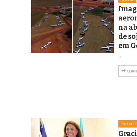
Imag
aero
na ab
de s
em G
...
COMP
RIO VER
Grac