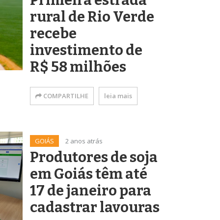
Primeira estrada
rural de Rio Verde
recebe
investimento de
R$ 58 milhões
COMPARTILHE
leia mais
GOIÁS
2 anos atrás
Produtores de soja
em Goiás têm até
17 de janeiro para
cadastrar lavouras