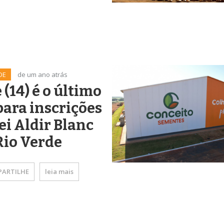
DE
de um ano atrás
 (14) é o último
para inscrições
ei Aldir Blanc
Rio Verde
ARTILHE
leia mais