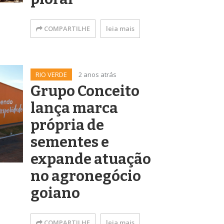
COMPARTILHE
leia mais
RIO VERDE
2 anos atrás
Grupo Conceito
lança marca
própria de
sementes e
expande atuação
no agronegócio
goiano
COMPARTILHE
leia mais