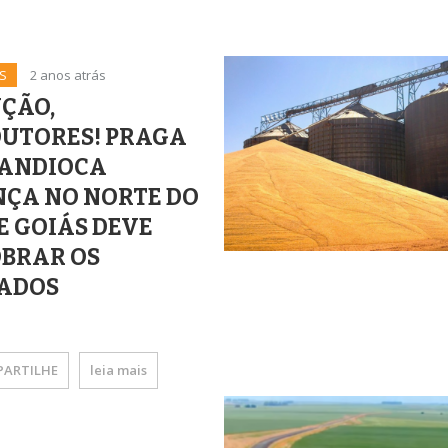
S
2 anos atrás
ÇÃO,
UTORES! PRAGA
MANDIOCA
ÇA NO NORTE DO
 E GOIÁS DEVE
BRAR OS
ADOS
ARTILHE
leia mais