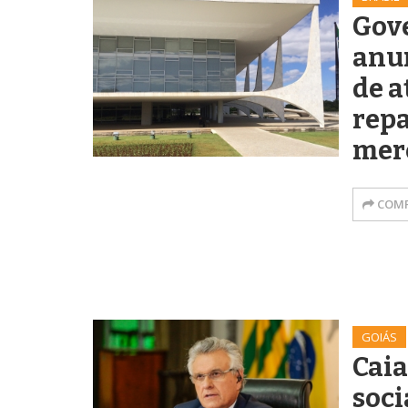
Gov
anun
de a
repa
mer
COMP
GOIÁS
Caia
soci