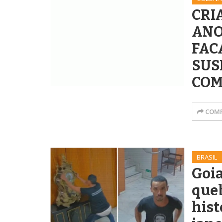
CRI
ANO
FAC
SUS
COM
COMP
BRASIL
Goi
queb
hist