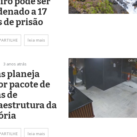
iro pode ser
denado a 17
 de prisão
ARTILHE
leia mais
3 anos atrás
s planeja
r pacote de
s de
aestrutura da
ória
ARTILHE
leia mais