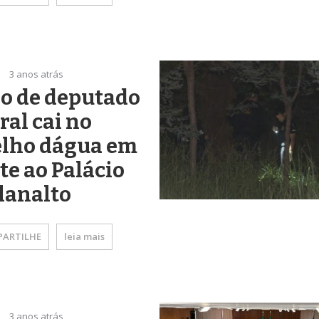
3 anos atrás
o de deputado
ral cai no
lho dágua em
te ao Palácio
lanalto
ARTILHE
leia mais
3 anos atrás