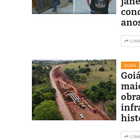
jane
con
anos
COMP
GOIÁS
Goiá
maio
obra
infr
hist
COMP