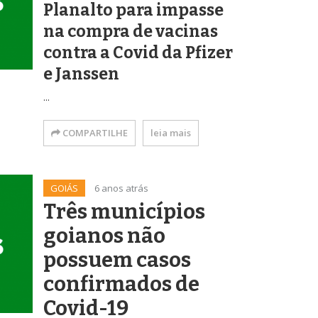
Planalto para impasse
na compra de vacinas
contra a Covid da Pfizer
e Janssen
...
COMPARTILHE
leia mais
GOIÁS
6 anos atrás
Três municípios
goianos não
possuem casos
confirmados de
Covid-19