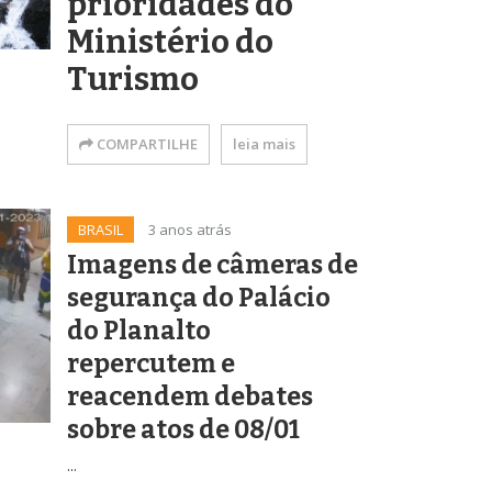
prioridades do
Ministério do
Turismo
COMPARTILHE
leia mais
BRASIL
3 anos atrás
Imagens de câmeras de
segurança do Palácio
do Planalto
repercutem e
reacendem debates
sobre atos de 08/01
...