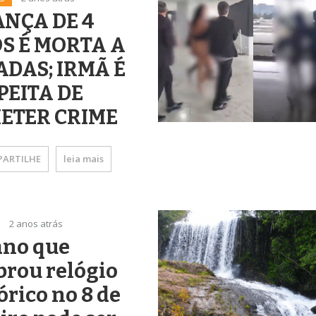
ANÇA DE 4
S É MORTA A
ADAS; IRMÃ É
PEITA DE
ETER CRIME
ARTILHE
leia mais
2 anos atrás
ano que
rou relógio
órico no 8 de