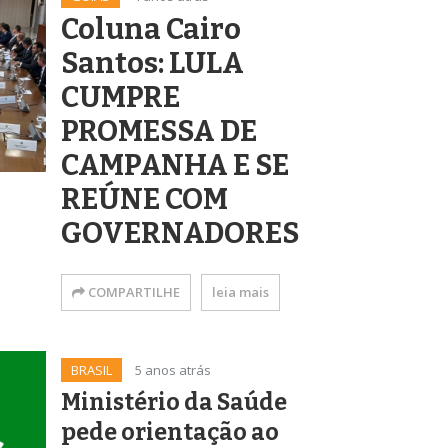
Coluna Cairo
Santos: LULA
CUMPRE
PROMESSA DE
CAMPANHA E SE
REÚNE COM
GOVERNADORES
COMPARTILHE
leia mais
BRASIL
5 anos atrás
Ministério da Saúde
pede orientação ao