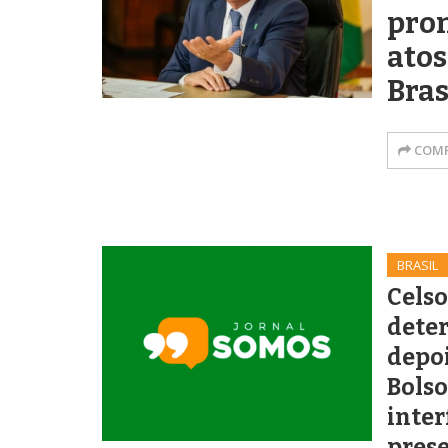
pro
atos
Bras
COMP
BRASIL
Celso
dete
depo
Bolso
inter
prese