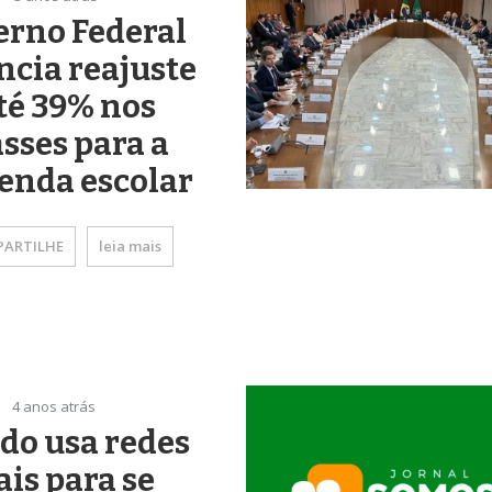
erno Federal
cia reajuste
té 39% nos
sses para a
enda escolar
ARTILHE
leia mais
4 anos atrás
do usa redes
ais para se