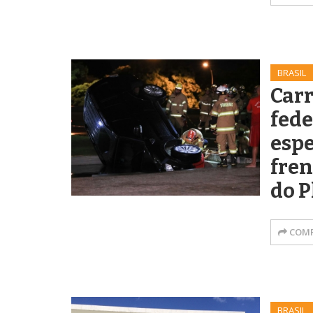
BRASIL
Carr
fede
espe
fren
do P
COMP
BRASIL