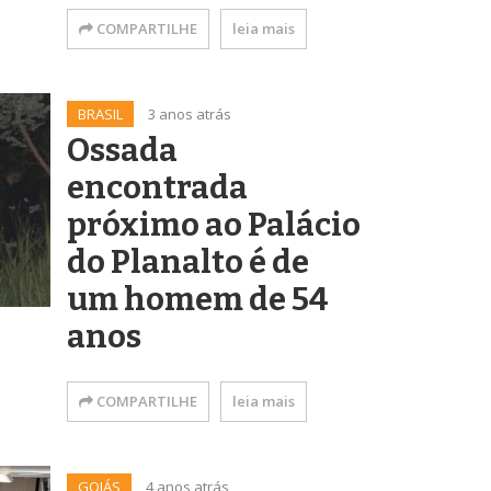
COMPARTILHE
leia mais
BRASIL
3 anos atrás
Ossada
encontrada
próximo ao Palácio
do Planalto é de
um homem de 54
anos
COMPARTILHE
leia mais
GOIÁS
4 anos atrás