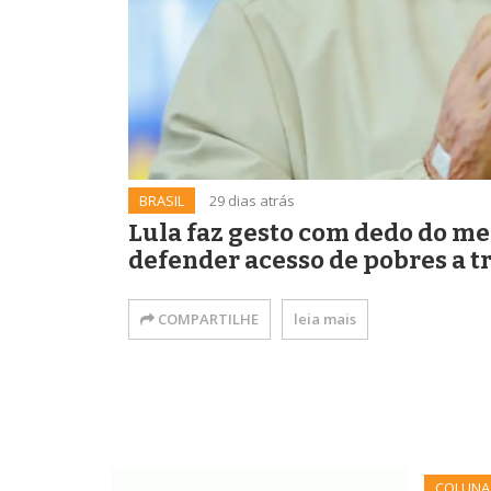
BRASIL
29 dias atrás
Lula faz gesto com dedo do me
defender acesso de pobres a t
COMPARTILHE
leia mais
COLUNA