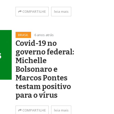
COMPARTILHE
leia mais
BRASIL
6 anos atrás
Covid-19 no
governo federal:
Michelle
Bolsonaro e
Marcos Pontes
testam positivo
para o vírus
COMPARTILHE
leia mais