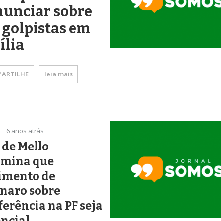
nunciar sobre
 golpistas em
ília
ARTILHE
leia mais
6 anos atrás
 de Mello
rmina que
imento de
naro sobre
ferência na PF seja
ncial