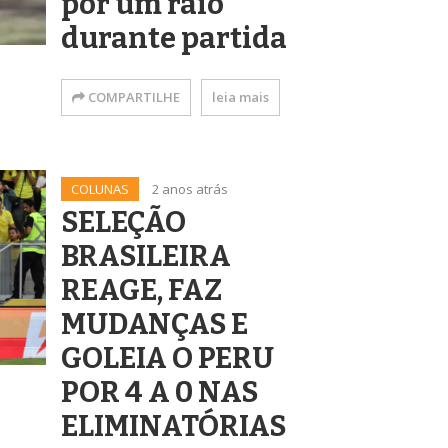
por um raio
durante partida
COMPARTILHE
leia mais
COLUNAS
2 anos atrás
SELEÇÃO
BRASILEIRA
REAGE, FAZ
MUDANÇAS E
GOLEIA O PERU
POR 4 A 0 NAS
ELIMINATÓRIAS