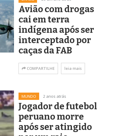
Avião com drogas
cai em terra
indígena após ser
interceptado por
caças da FAB
COMPARTILHE
leia mais
MUNDO
2 anos atrás
Jogador de futebol
peruano morre
após ser atingido