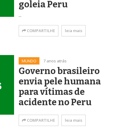
goleia Peru
...
COMPARTILHE
leia mais
MUNDO
7 anos atrás
Governo brasileiro
envia pele humana
para vítimas de
acidente no Peru
COMPARTILHE
leia mais