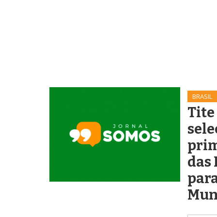
BRASIL
Tite
sele
prim
das 
para
Mun