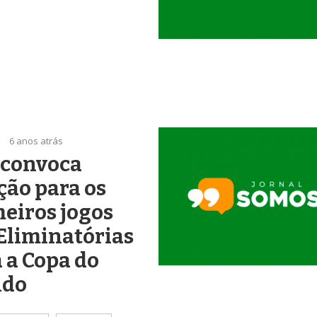
6 anos atrás
 convoca
ção para os
eiros jogos
Eliminatórias
 a Copa do
do