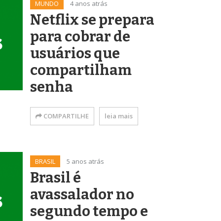
MUNDO
4 anos atrás
Netflix se prepara
para cobrar de
usuários que
compartilham
senha
COMPARTILHE
leia mais
BRASIL
5 anos atrás
Brasil é
avassalador no
segundo tempo e