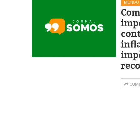
MUNDO
Com 
impe
cont
infl
imp
reco
COMP