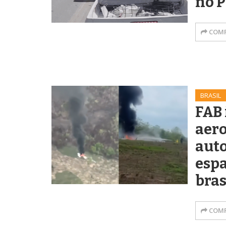
no 
COMP
BRASIL
FAB 
aer
aut
espa
bras
COMP