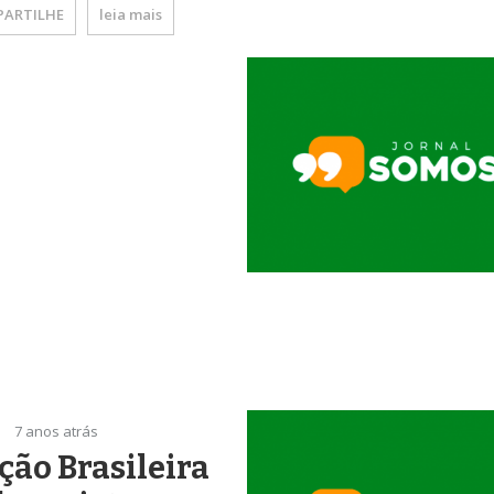
ARTILHE
leia mais
7 anos atrás
ção Brasileira