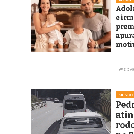
Adol
e irm
preme
apura
moti
...
COMP
MUNDO
Pedr
atin
rodo