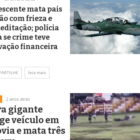
escente mata pais
ão com frieza e
ditação; polícia
 se crime teve
vação financeira
ARTILHE
leia mais
2 anos atrás
a gigante
ge veículo em
via e mata três