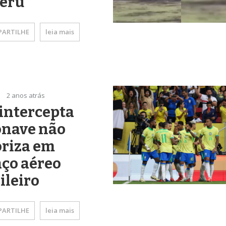
Peru
ARTILHE
leia mais
2 anos atrás
intercepta
onave não
oriza em
ço aéreo
ileiro
ARTILHE
leia mais