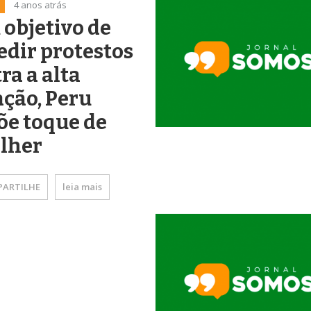
4 anos atrás
objetivo de
dir protestos
ra a alta
ação, Peru
õe toque de
lher
ARTILHE
leia mais