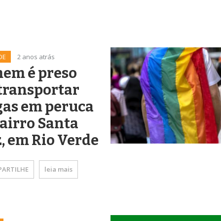
DE
2 anos atrás
em é preso
transportar
gas em peruca
airro Santa
, em Rio Verde
ARTILHE
leia mais