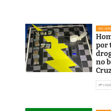
RIO VER
Hom
por 
dro
no b
Cruz
COMP