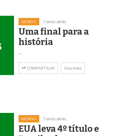
MUNDO
7 anos atrás
Uma final para a
história
...
COMPARTILHE
leia mais
MUNDO
7 anos atrás
EUA leva 4º título e