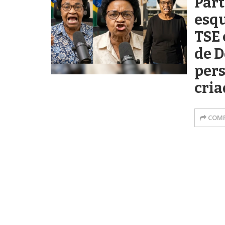
Part
esq
TSE 
de 
per
cria
COMP