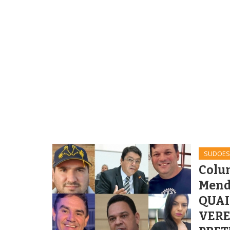
SUDOES
Colu
Mend
QUAI
VER