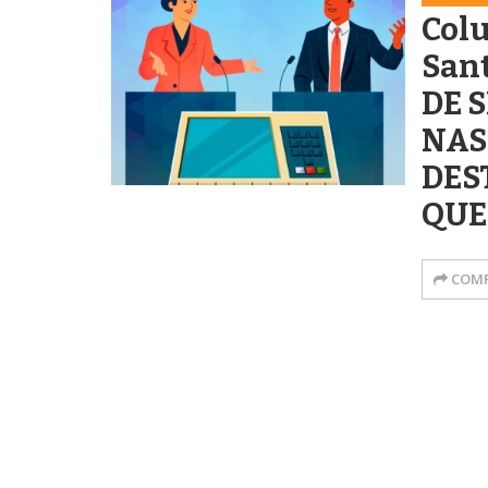
Colu
San
DE 
NAS
DES
QUE
COMP