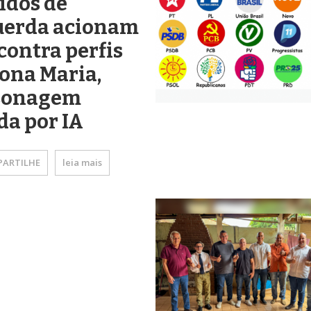
idos de
uerda acionam
contra perfis
Dona Maria,
sonagem
da por IA
ARTILHE
leia mais