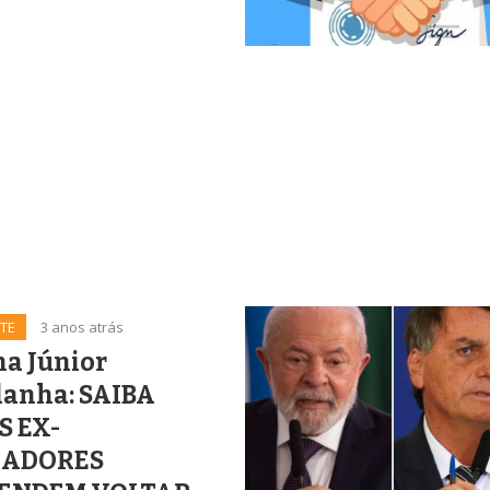
TE
3 anos atrás
na Júnior
anha: SAIBA
S EX-
EADORES