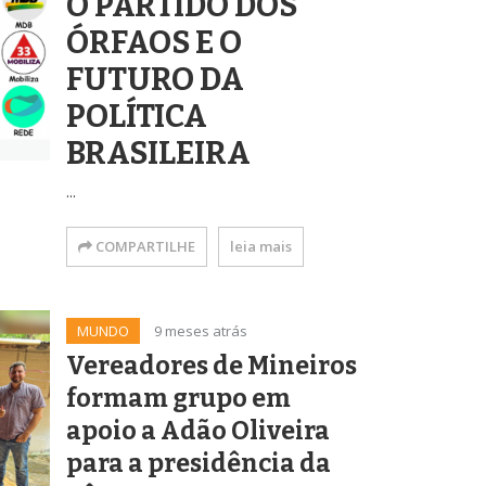
O PARTIDO DOS
ÓRFAOS E O
FUTURO DA
POLÍTICA
BRASILEIRA
...
COMPARTILHE
leia mais
MUNDO
9 meses atrás
Vereadores de Mineiros
formam grupo em
apoio a Adão Oliveira
para a presidência da