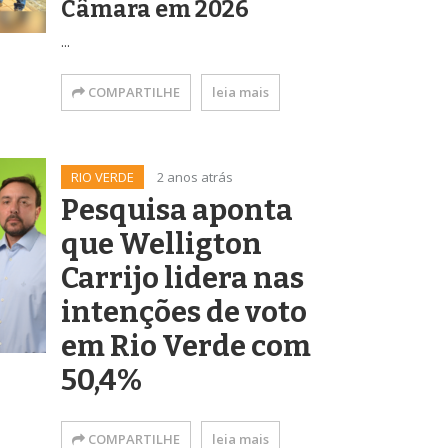
Câmara em 2026
...
COMPARTILHE
leia mais
RIO VERDE
2 anos atrás
Pesquisa aponta
que Welligton
Carrijo lidera nas
intenções de voto
em Rio Verde com
50,4%
COMPARTILHE
leia mais