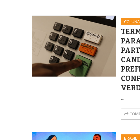
COLUNA
TERM
PARA
PART
CAND
PREF
CONF
VER
...
COMP
BRASIL