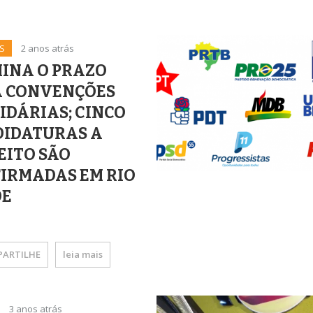
S
2 anos atrás
INA O PRAZO
 CONVENÇÕES
IDÁRIAS; CINCO
IDATURAS A
EITO SÃO
IRMADAS EM RIO
DE
ARTILHE
leia mais
3 anos atrás