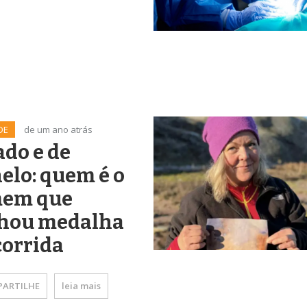
DE
de um ano atrás
do e de
elo: quem é o
em que
hou medalha
corrida
ARTILHE
leia mais