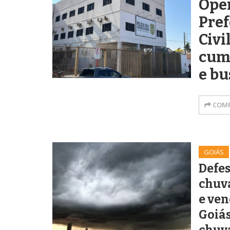
Ope
Pref
Civi
cum
e bu
COMP
GOIÁS
Defes
chuva
e ven
Goiás