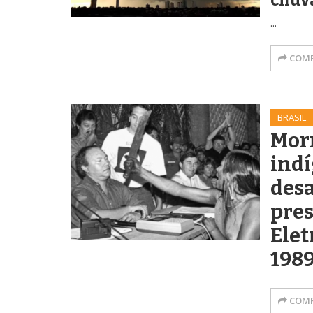
chuva
...
COMP
BRASIL
Morr
ind
desa
pres
Ele
198
COMP