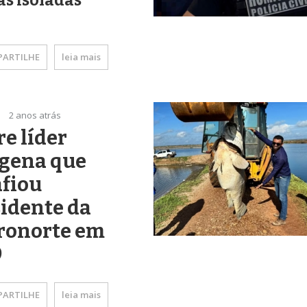
s isoladas
ARTILHE
leia mais
2 anos atrás
e líder
ígena que
fiou
idente da
tronorte em
9
ARTILHE
leia mais