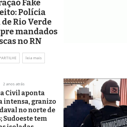
ração Fake
eito: Polícia
l de Rio Verde
pre mandados
scas no RN
ARTILHE
leia mais
2 anos atrás
a Civil aponta
 intensa, granizo
daval no norte de
; Sudoeste tem