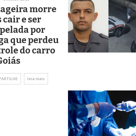
sageira morre
 cair e ser
pelada por
ga que perdeu
role do carro
Goiás
ARTILHE
leia mais