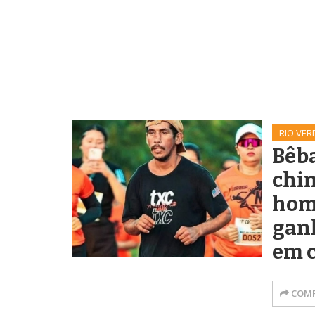
RIO VER
Bêba
chin
hom
gan
em 
COMP