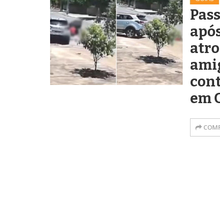
Pas
após
atro
ami
cont
em 
COMP