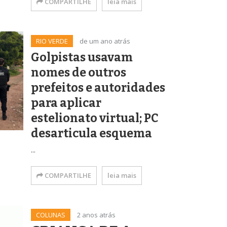
COMPARTILHE
leia mais
RIO VERDE
de um ano atrás
Golpistas usavam
nomes de outros
prefeitos e autoridades
para aplicar
estelionato virtual; PC
desarticula esquema
...
COMPARTILHE
leia mais
COLUNAS
2 anos atrás