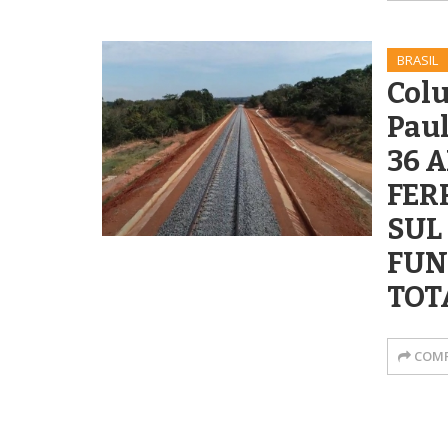
BRASIL
Col
Paul
36 
FER
SUL
FUN
TOT
COMP