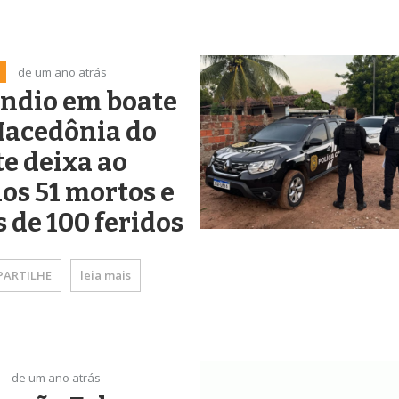
de um ano atrás
êndio em boate
Macedônia do
e deixa ao
s 51 mortos e
 de 100 feridos
ARTILHE
leia mais
de um ano atrás