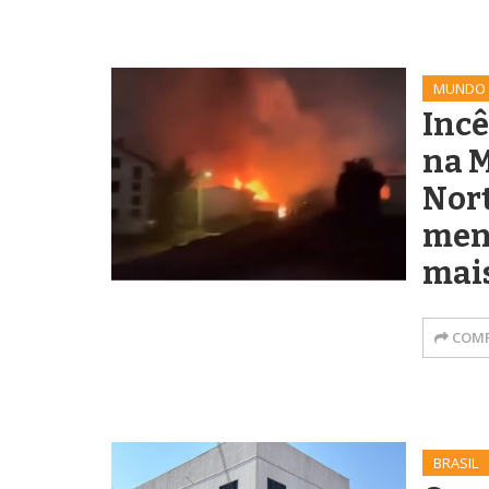
MUNDO
Inc
na 
Nort
meno
mais
COMP
BRASIL