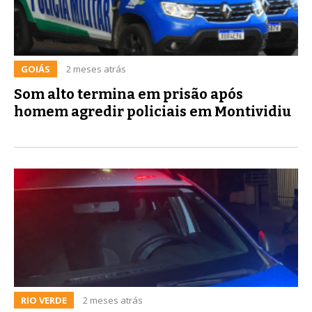
GOIÁS
2 meses atrás
Som alto termina em prisão após
homem agredir policiais em Montividiu
RIO VERDE
2 meses atrás