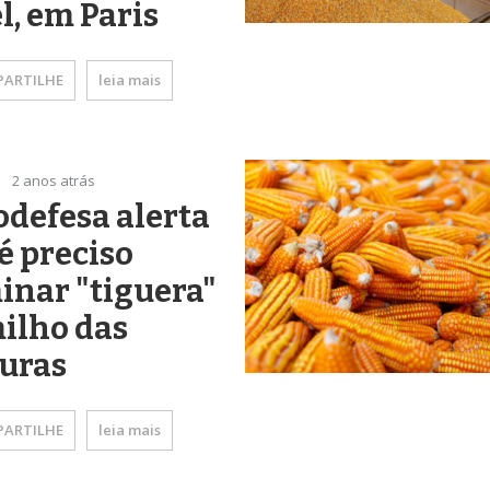
el, em Paris
ARTILHE
leia mais
2 anos atrás
defesa alerta
é preciso
inar "tiguera"
ilho das
uras
ARTILHE
leia mais