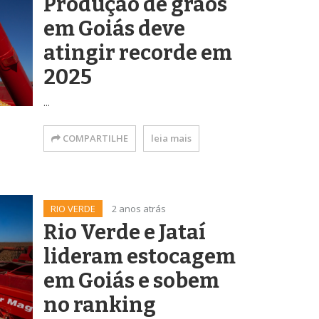
Produção de grãos
em Goiás deve
atingir recorde em
2025
...
COMPARTILHE
leia mais
RIO VERDE
2 anos atrás
Rio Verde e Jataí
lideram estocagem
em Goiás e sobem
no ranking