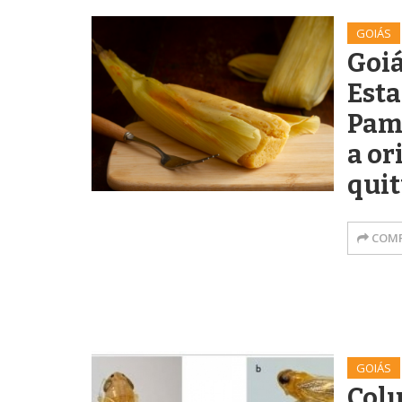
GOIÁS
Goiá
Esta
Pam
a or
quit
COMP
GOIÁS
Col