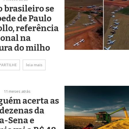
 brasileiro se
ede de Paulo
llo, referência
ional na
ura do milho
ARTILHE
leia mais
11 meses atrás
guém acerta as
 dezenas da
a-Sena e