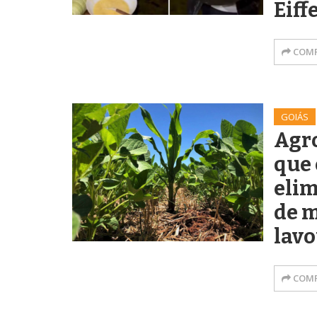
Eiff
COMP
GOIÁS
Agro
que 
elim
de m
lavo
COMP