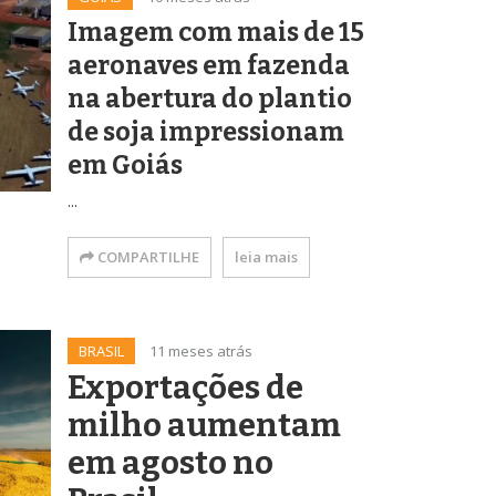
Imagem com mais de 15
aeronaves em fazenda
na abertura do plantio
de soja impressionam
em Goiás
...
COMPARTILHE
leia mais
BRASIL
11 meses atrás
Exportações de
milho aumentam
em agosto no