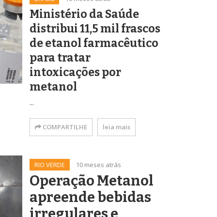
Ministério da Saúde
distribui 11,5 mil frascos
de etanol farmacêutico
para tratar
intoxicações por
metanol
...
COMPARTILHE
leia mais
RIO VERDE
10 meses atrás
Operação Metanol
apreende bebidas
irregulares e