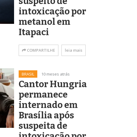
suspeito de
intoxicação por
metanol em
Itapaci
COMPARTILHE
leia mais
BRASIL
10 meses atrás
Cantor Hungria
permanece
internado em
Brasília após
suspeita de
intoxicação por