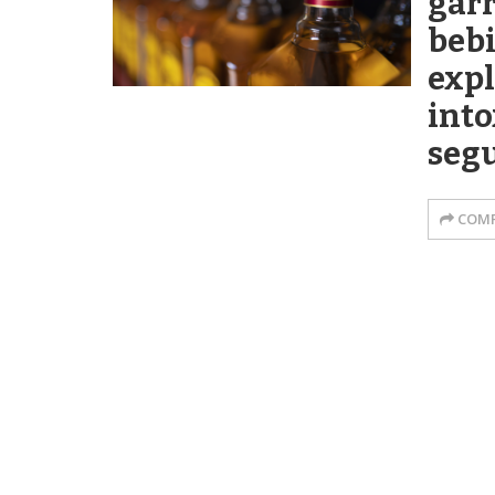
garr
beb
expl
into
segu
COMP