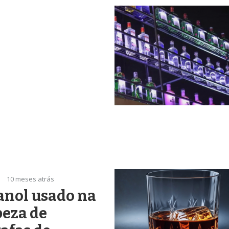
10 meses atrás
anol usado na
peza de