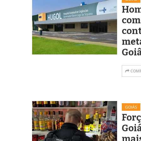
Hom
com 
con
met
Goi
COMP
GOIÁS
Forç
Goi
mais