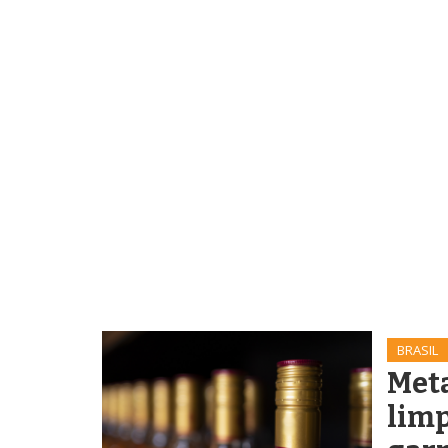
BRASIL
Met
lim