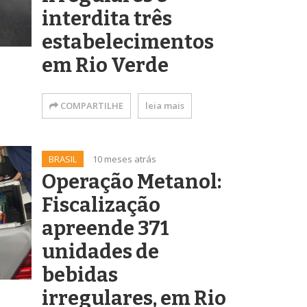
interdita três
estabelecimentos
em Rio Verde
COMPARTILHE
leia mais
BRASIL
10 meses atrás
Operação Metanol:
Fiscalização
apreende 371
unidades de
bebidas
irregulares, em Rio