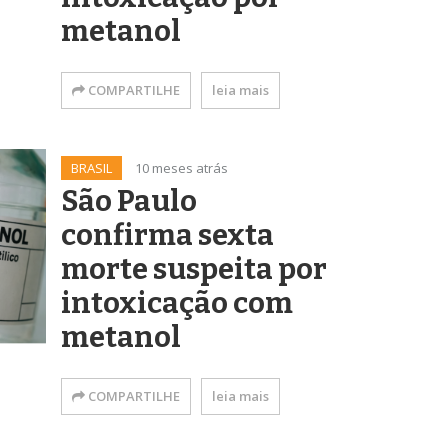
metanol
COMPARTILHE
leia mais
BRASIL
10 meses atrás
São Paulo
confirma sexta
morte suspeita por
intoxicação com
metanol
COMPARTILHE
leia mais