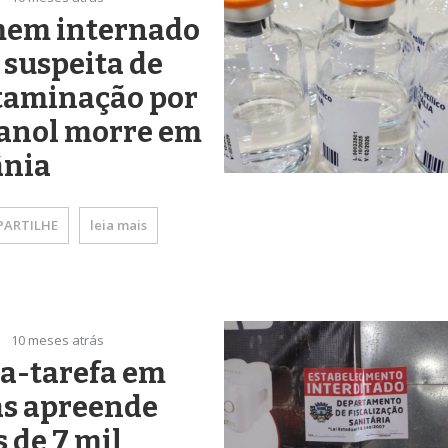
em internado
suspeita de
taminação por
anol morre em
ânia
ARTILHE
leia mais
10 meses atrás
a-tarefa em
ás apreende
 de 7 mil