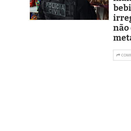
beb
irre
não
met
COMP