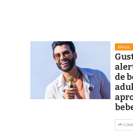
BRASIL
Gus
aler
de b
adul
apr
bebe
COMP