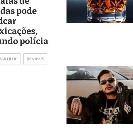
afas de
idas pode
icar
xicações,
ndo polícia
ARTILHE
leia mais