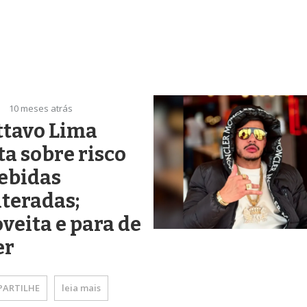
10 meses atrás
ttavo Lima
ta sobre risco
ebidas
teradas;
oveita e para de
r
ARTILHE
leia mais