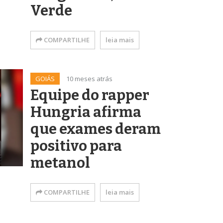
Verde
COMPARTILHE
leia mais
GOIÁS
10 meses atrás
Equipe do rapper
Hungria afirma
que exames deram
positivo para
metanol
COMPARTILHE
leia mais