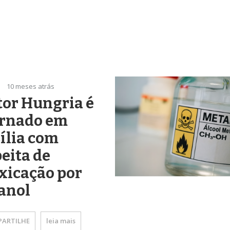
10 meses atrás
or Hungria é
ernado em
ília com
eita de
xicação por
anol
ARTILHE
leia mais