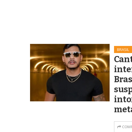
BRASIL
Cant
int
Bras
susp
into
met
COMP