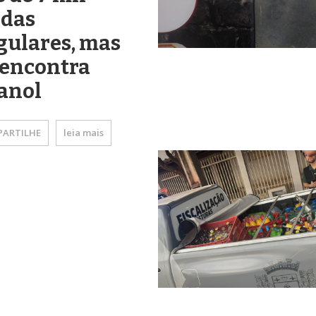
idas
gulares, mas
 encontra
anol
ARTILHE
leia mais