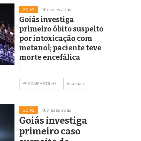
GOIÁS
10 meses atrás
Goiás investiga
primeiro óbito suspeito
por intoxicação com
metanol; paciente teve
morte encefálica
...
COMPARTILHE
leia mais
GOIÁS
10 meses atrás
Goiás investiga
primeiro caso