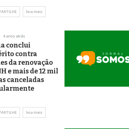
ARTILHE
leia mais
4 anos atrás
ia conclui
rito contra
des da renovação
H e mais de 12 mil
as canceladas
gularmente
ARTILHE
leia mais