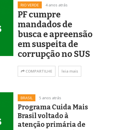
RIO VERDE
4 anos atrás
PF cumpre
mandados de
busca e apreensão
em suspeita de
corrupção no SUS
COMPARTILHE
leia mais
BRASIL
5 anos atrás
Programa Cuida Mais
Brasil voltado à
atenção primária de