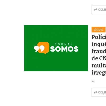
COMP
GOIÁS
Políc
inqué
frau
de CN
mult
irre
...
COMP