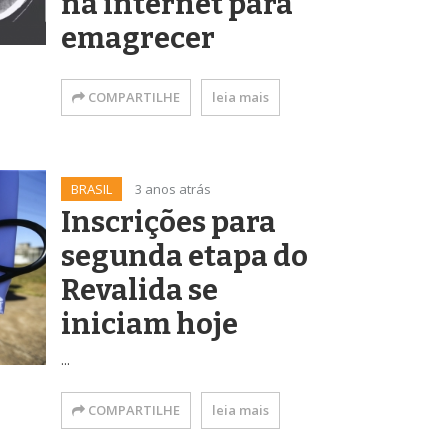
na internet para
emagrecer
COMPARTILHE
leia mais
BRASIL
3 anos atrás
Inscrições para
segunda etapa do
Revalida se
iniciam hoje
...
COMPARTILHE
leia mais