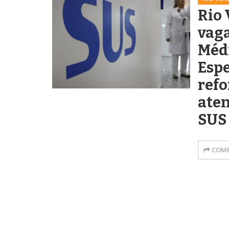
Rio 
vaga
Méd
Espe
refo
ate
SUS
COMP