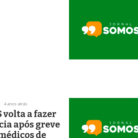
4 anos atrás
 volta a fazer
cia após greve
médicos de