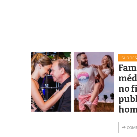
SUDOES
Fami
médi
no f
pub
hom
COMP