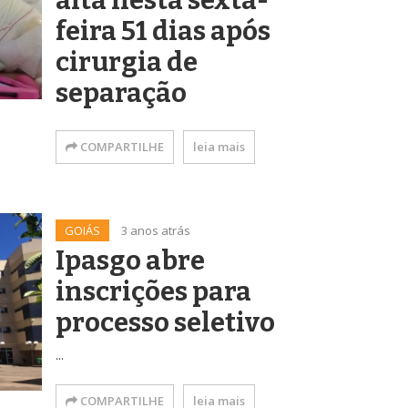
alta nesta sexta-
feira 51 dias após
cirurgia de
separação
COMPARTILHE
leia mais
GOIÁS
3 anos atrás
Ipasgo abre
inscrições para
processo seletivo
...
COMPARTILHE
leia mais