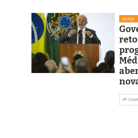
BRASIL
Gov
ret
pro
Méd
aber
nov
COMP