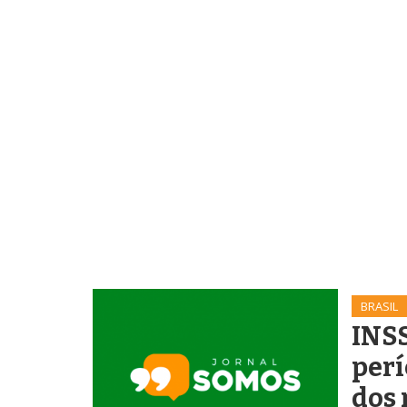
BRASIL
INSS
perí
dos 