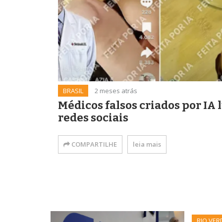
BRASIL
2 meses atrás
Médicos falsos criados por I
redes sociais
COMPARTILHE
leia mais
RIO VER