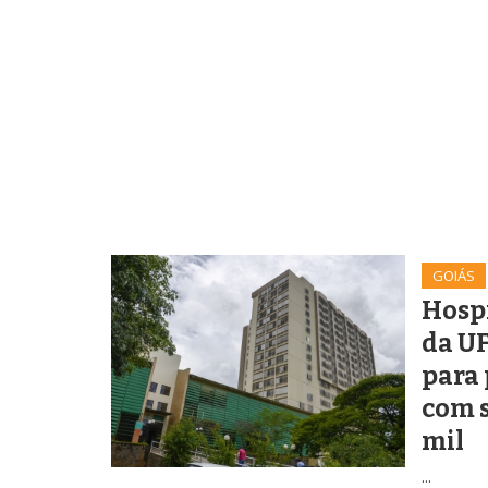
GOIÁS
Hospi
da UF
para 
com s
mil
...