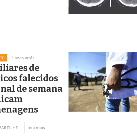
TE
3 anos atrás
liares de
cos falecidos
inal de semana
licam
enagens
ARTILHE
leia mais