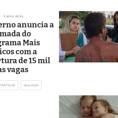
3 anos atrás
erno anuncia a
omada do
grama Mais
icos com a
tura de 15 mil
as vagas
ARTILHE
leia mais