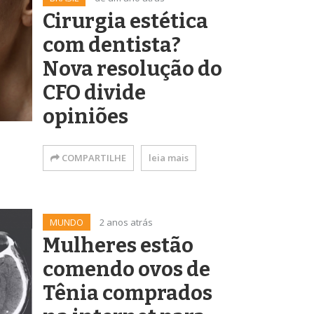
Cirurgia estética
com dentista?
Nova resolução do
CFO divide
opiniões
COMPARTILHE
leia mais
MUNDO
2 anos atrás
Mulheres estão
comendo ovos de
Tênia comprados