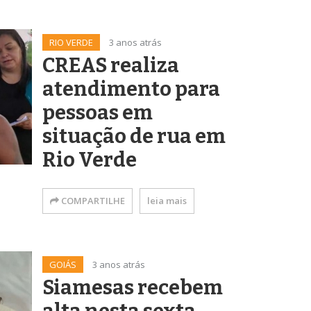
RIO VERDE
3 anos atrás
CREAS realiza
atendimento para
pessoas em
situação de rua em
Rio Verde
COMPARTILHE
leia mais
GOIÁS
3 anos atrás
Siamesas recebem