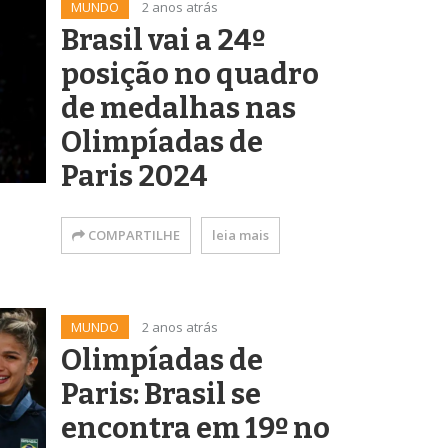
MUNDO
2 anos atrás
Brasil vai a 24º
posição no quadro
de medalhas nas
Olimpíadas de
Paris 2024
COMPARTILHE
leia mais
MUNDO
2 anos atrás
Olimpíadas de
Paris: Brasil se
encontra em 19º no