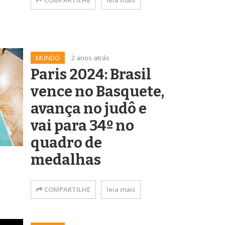
COMPARTILHE
leia mais
MUNDO
2 anos atrás
Paris 2024: Brasil
vence no Basquete,
avança no judô e
vai para 34º no
quadro de
medalhas
COMPARTILHE
leia mais