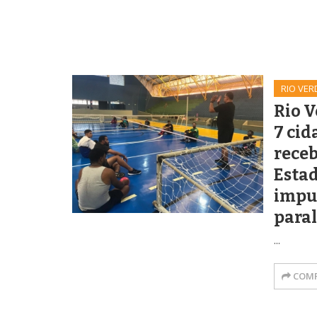
RIO VER
Rio V
7 cid
receb
Esta
impul
para
...
COMP