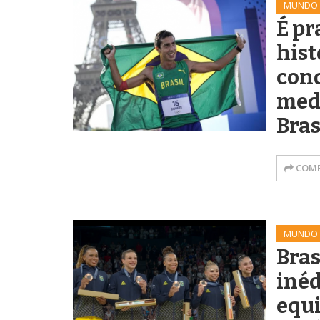
MUNDO
É pr
hist
con
med
Bras
COMP
MUNDO
Bras
inéd
equi