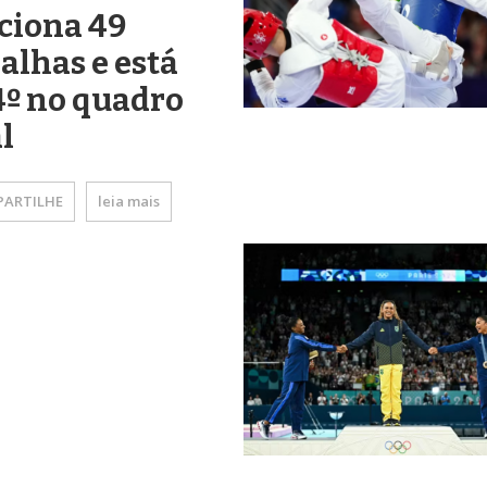
ciona 49
lhas e está
4º no quadro
l
ARTILHE
leia mais