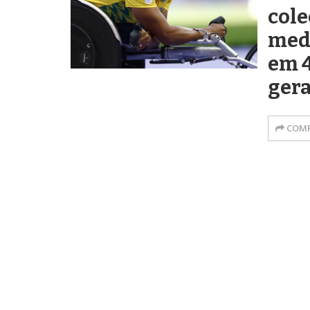
cole
meda
em 
gera
COMP