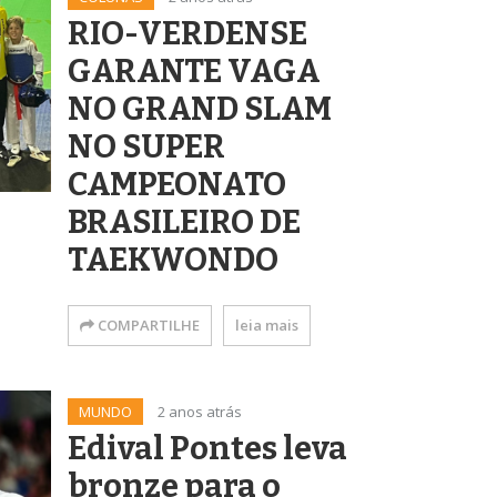
RIO-VERDENSE
GARANTE VAGA
NO GRAND SLAM
NO SUPER
CAMPEONATO
BRASILEIRO DE
TAEKWONDO
COMPARTILHE
leia mais
MUNDO
2 anos atrás
Edival Pontes leva
bronze para o