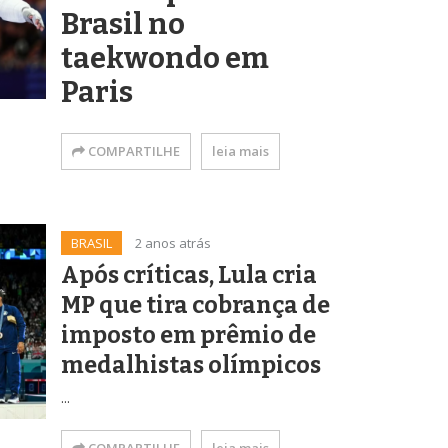
Brasil no
taekwondo em
Paris
COMPARTILHE
leia mais
BRASIL
2 anos atrás
Após críticas, Lula cria
MP que tira cobrança de
imposto em prêmio de
medalhistas olímpicos
...