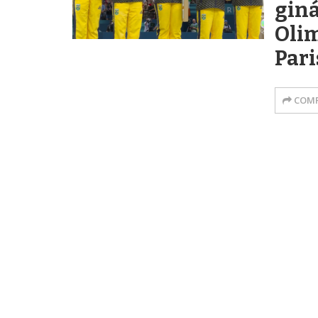
giná
Oli
Pari
COMP