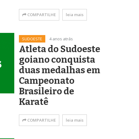
COMPARTILHE
leia mais
SUDOESTE
4 anos atrás
Atleta do Sudoeste
goiano conquista
duas medalhas em
Campeonato
Brasileiro de
Karatê
COMPARTILHE
leia mais