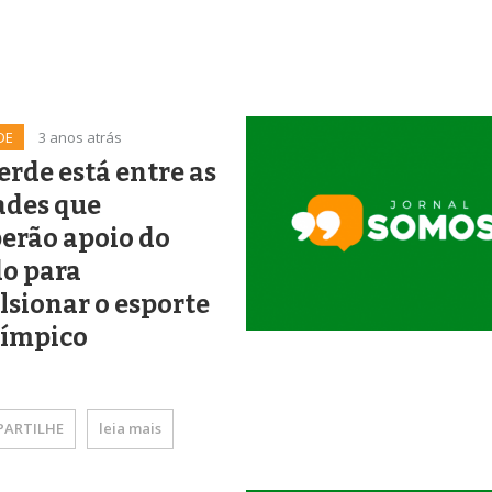
DE
3 anos atrás
erde está entre as
ades que
erão apoio do
do para
sionar o esporte
límpico
ARTILHE
leia mais