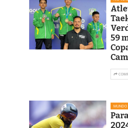
Atle
Tae
Ver
59 m
Cop
Cam
COMP
MUNDO
Par
2024