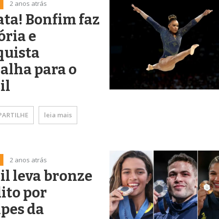
2 anos atrás
ata! Bonfim faz
ória e
quista
alha para o
il
ARTILHE
leia mais
2 anos atrás
il leva bronze
ito por
pes da