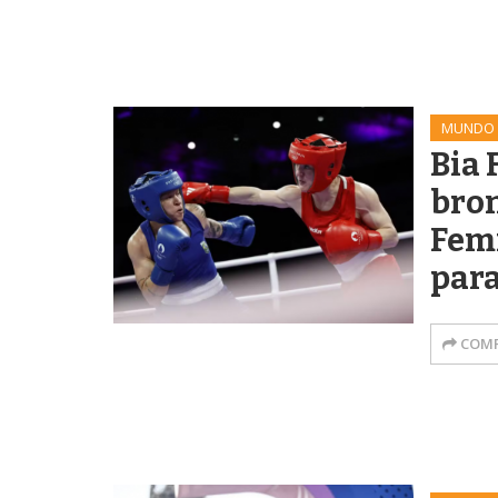
MUNDO
Bia 
bron
Fem
para
COMP