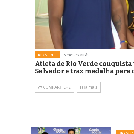
RIO VERDE
5 meses atrás
Atleta de Rio Verde conquista
Salvador e traz medalha para o
COMPARTILHE
leia mais
RIO VER