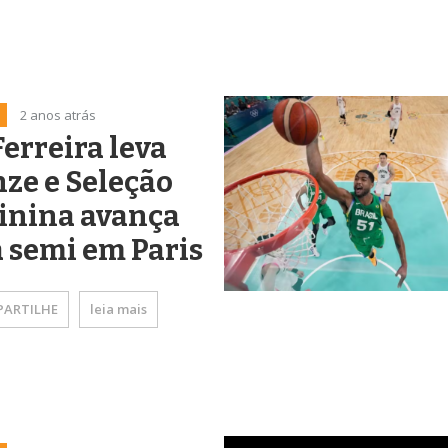
2 anos atrás
Ferreira leva
ze e Seleção
inina avança
 semi em Paris
ARTILHE
leia mais