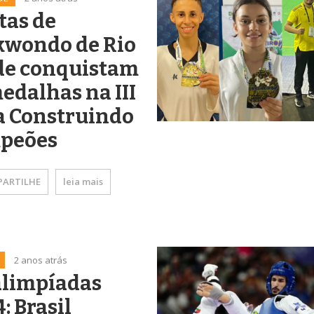
tas de
kwondo de Rio
de conquistam
edalhas na III
a Construindo
peões
ARTILHE
leia mais
2 anos atrás
alimpíadas
: Brasil