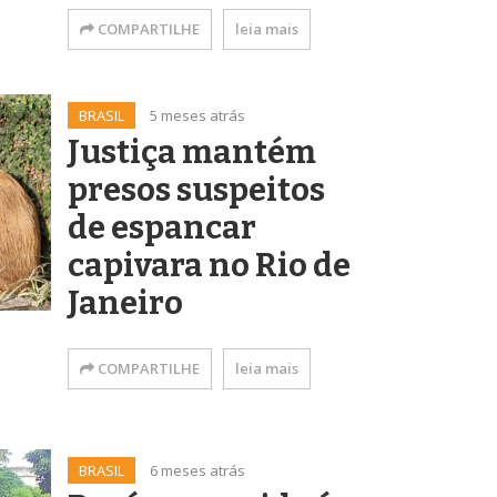
COMPARTILHE
leia mais
BRASIL
5 meses atrás
Justiça mantém
presos suspeitos
de espancar
capivara no Rio de
Janeiro
COMPARTILHE
leia mais
BRASIL
6 meses atrás