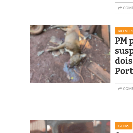
COMP
RIO VER
PM 
susp
dois
Port
COMP
GOIÁS