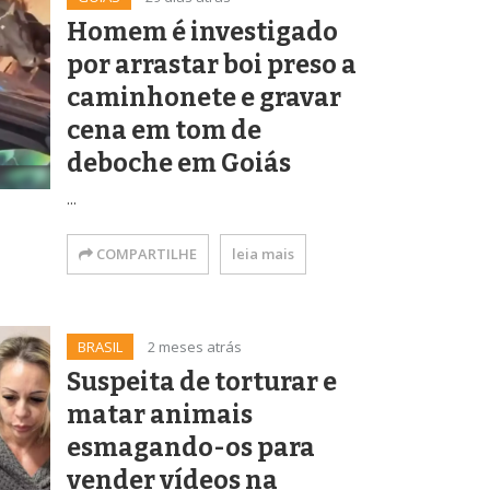
Homem é investigado
por arrastar boi preso a
caminhonete e gravar
cena em tom de
deboche em Goiás
...
COMPARTILHE
leia mais
BRASIL
2 meses atrás
Suspeita de torturar e
matar animais
esmagando-os para
vender vídeos na