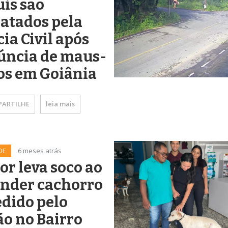
is são
atados pela
cia Civil após
úncia de maus-
os em Goiânia
ARTILHE
leia mais
DE
6 meses atrás
r leva soco ao
ender cachorro
dido pelo
o no Bairro