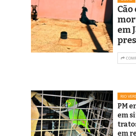
Cão 
mor
em J
pres
COMP
RIO VER
PM e
em s
trato
em re