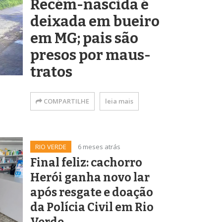
Recém-nascida é
deixada em bueiro
em MG; pais são
presos por maus-
tratos
COMPARTILHE
leia mais
RIO VERDE
6 meses atrás
Final feliz: cachorro
Herói ganha novo lar
após resgate e doação
da Polícia Civil em Rio