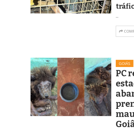
tráfi
...
COMP
GOIÁS
PC r
esta
aba
pren
mau
Goi