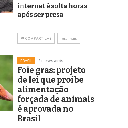
internet é solta horas
após ser presa
...
COMPARTILHE
leia mais
BRASIL
3 meses atrás
Foie gras: projeto
de lei que proíbe
alimentação
forçada de animais
é aprovada no
Brasil