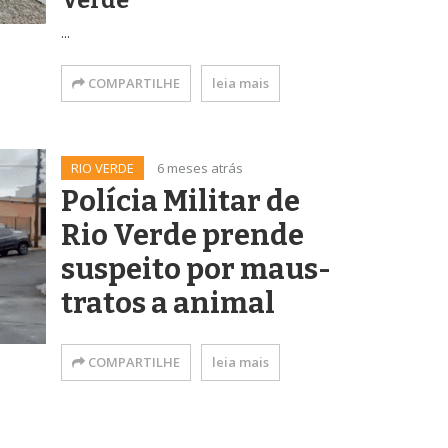
Verde
...
COMPARTILHE
leia mais
RIO VERDE
6 meses atrás
Polícia Militar de
Rio Verde prende
suspeito por maus-
tratos a animal
COMPARTILHE
leia mais