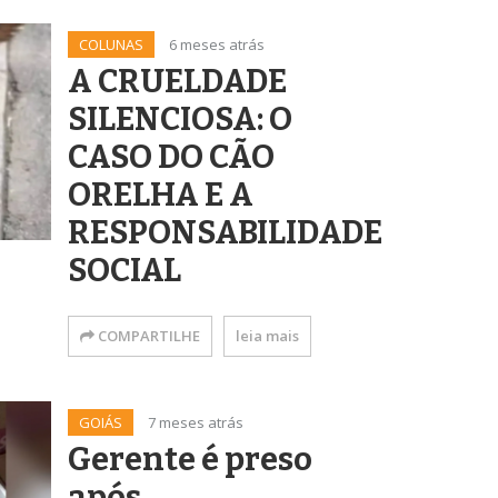
COLUNAS
6 meses atrás
A CRUELDADE
SILENCIOSA: O
CASO DO CÃO
ORELHA E A
RESPONSABILIDADE
SOCIAL
COMPARTILHE
leia mais
GOIÁS
7 meses atrás
Gerente é preso
após