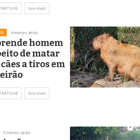
ARTILHE
leia mais
DE
4 meses atrás
prende homem
eito de matar
 cães a tiros em
eirão
ARTILHE
leia mais
5 meses atrás