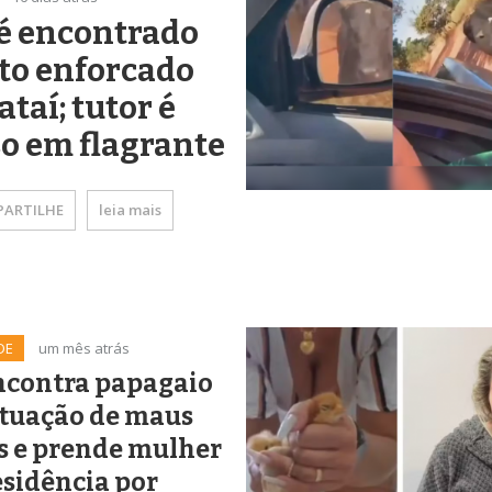
é encontrado
to enforcado
ataí; tutor é
o em flagrante
ARTILHE
leia mais
DE
um mês atrás
ncontra papagaio
ituação de maus
s e prende mulher
sidência por