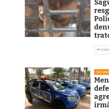
Sagu
resg
Polí
den
trat
COMP
RIO VER
Meno
def
agre
irmã