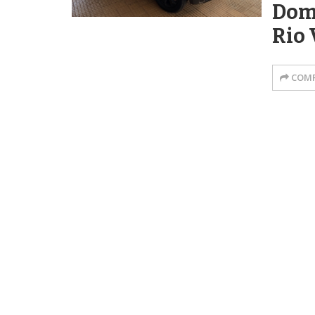
Dom
Rio 
COMP