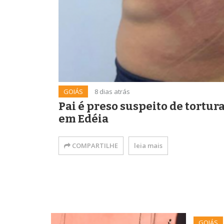
GOIÁS
8 dias atrás
Pai é preso suspeito de tortur
em Edéia
COMPARTILHE
leia mais
GOIÁS