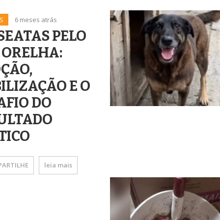
S
6 meses atrás
SEATAS PELO
 ORELHA:
ÇÃO,
ILIZAÇÃO E O
AFIO DO
ULTADO
TICO
ARTILHE
leia mais