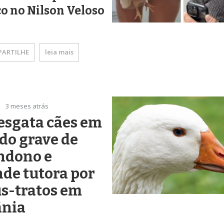
co no Nilson Veloso
ARTILHE
leia mais
3 meses atrás
esgata cães em
do grave de
ndono e
de tutora por
s-tratos em
ânia