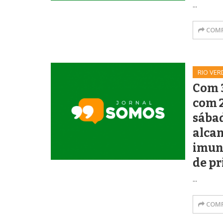
...
COMP
RIO VER
Com 3
com 2
sábad
alcan
imun
de pr
...
COMP