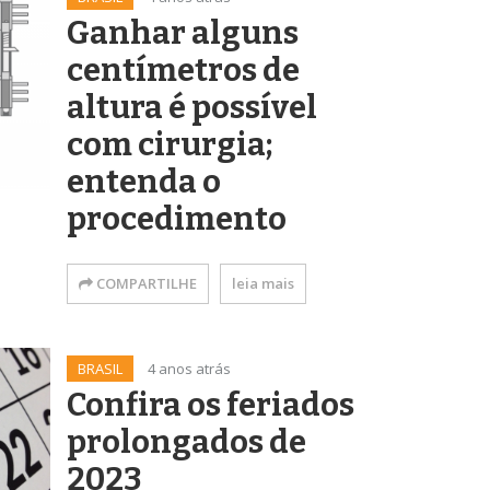
Ganhar alguns
centímetros de
altura é possível
com cirurgia;
entenda o
procedimento
COMPARTILHE
leia mais
BRASIL
4 anos atrás
Confira os feriados
prolongados de
2023