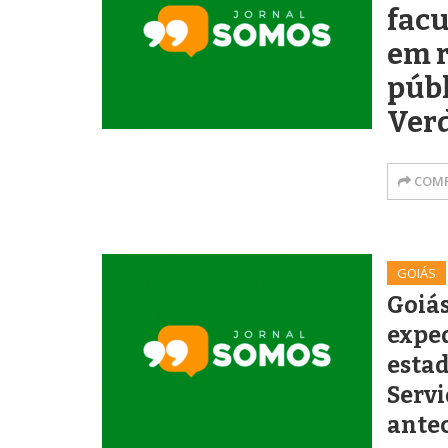
facu
em r
públ
Verd
COMP
GOIÁS
Goiá
exped
estad
Servi
ante