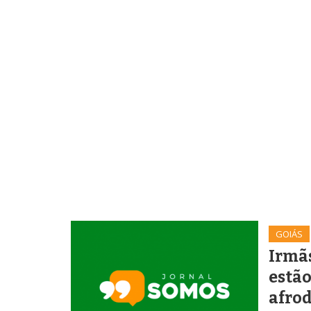
GOIÁS
Irmãs
estão
afro