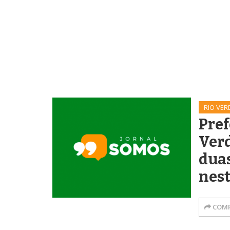
RIO VER
Pref
Ver
duas
nest
COMP