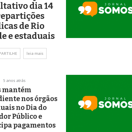
ltativo dia 14
epartições
icas de Rio
e e estaduais
ARTILHE
leia mais
5 anos atrás
s mantém
iente nos órgãos
uais no Dia do
dor Público e
cipa pagamentos