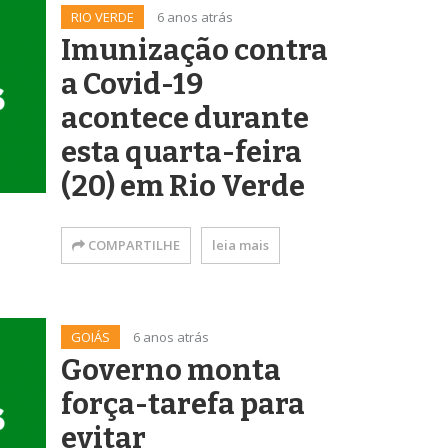
RIO VERDE
6 anos atrás
Imunização contra
a Covid-19
acontece durante
esta quarta-feira
(20) em Rio Verde
COMPARTILHE
leia mais
GOIÁS
6 anos atrás
Governo monta
força-tarefa para
evitar