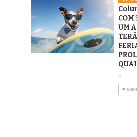
Colun
COM 3
UM A
TERÁ
FERI
PROL
QUAI
...
COMP