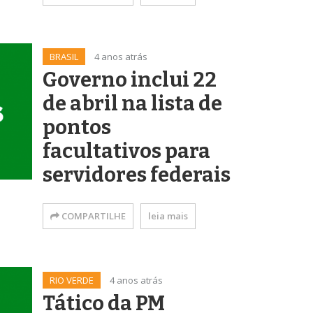
BRASIL
4 anos atrás
Governo inclui 22
de abril na lista de
pontos
facultativos para
servidores federais
COMPARTILHE
leia mais
RIO VERDE
4 anos atrás
Tático da PM