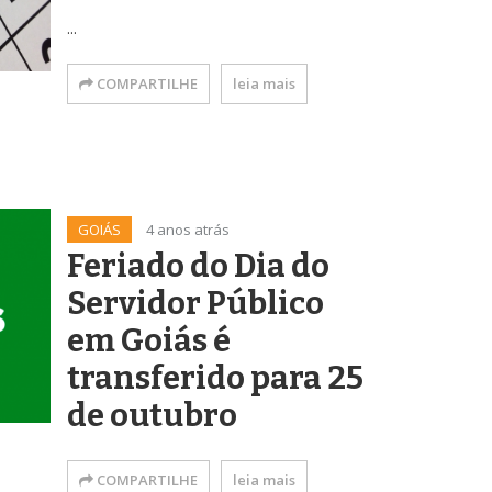
...
COMPARTILHE
leia mais
GOIÁS
4 anos atrás
Feriado do Dia do
Servidor Público
em Goiás é
transferido para 25
de outubro
COMPARTILHE
leia mais