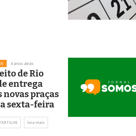
DE
4 anos atrás
eito de Rio
de entrega
 novas praças
a sexta-feira
ARTILHE
leia mais