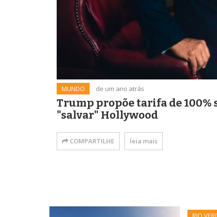
MUNDO
de um ano atrás
Trump propõe tarifa de 100% s
"salvar" Hollywood
COMPARTILHE
leia mais
RIO VER