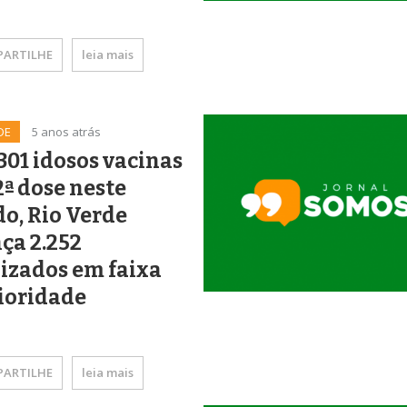
ARTILHE
leia mais
DE
5 anos atrás
01 idosos vacinas
ª dose neste
o, Rio Verde
ça 2.252
izados em faixa
ioridade
ARTILHE
leia mais