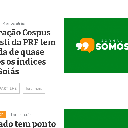
4 anos atrás
ração Cospus
sti da PRF tem
da de quase
s os índices
Goiás
ARTILHE
leia mais
DE
4 anos atrás
ado tem ponto