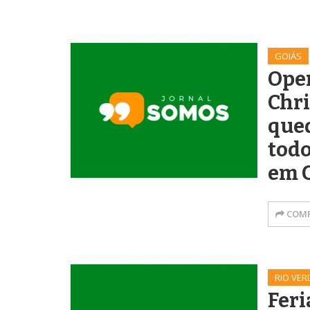
GOIÁS
Ope
Chri
que
todo
em 
COMP
RIO VER
Feri