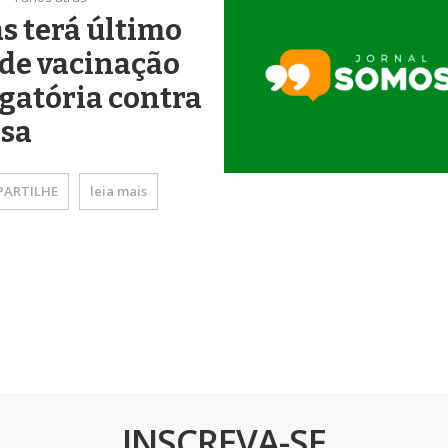
s terá último
de vacinação
gatória contra
osa
ARTILHE
leia mais
INSCREVA-SE