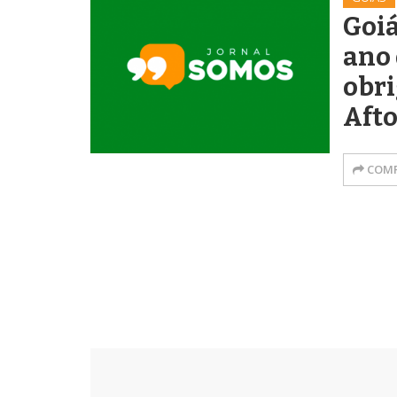
Goiá
ano 
obri
Aft
COMP