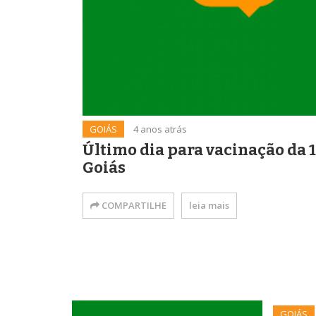
GOIÁS
4 anos atrás
Último dia para vacinação da 1
Goiás
COMPARTILHE
leia mais
GOIÁS