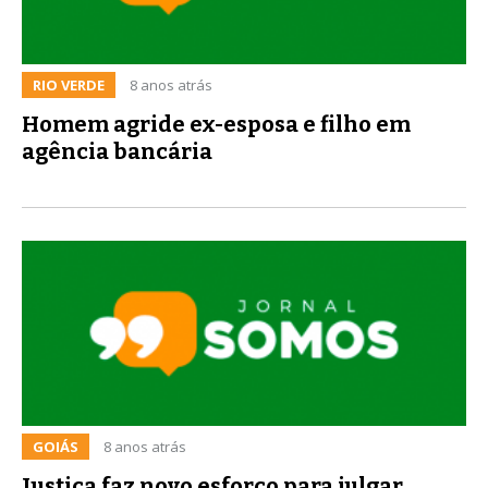
RIO VERDE
8 anos atrás
Homem agride ex-esposa e filho em
agência bancária
GOIÁS
8 anos atrás
Justiça faz novo esforço para julgar