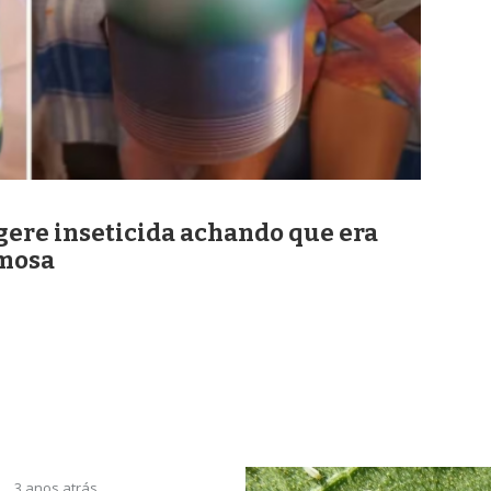
gere inseticida achando que era
rmosa
3 anos atrás