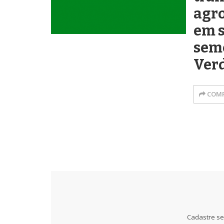
agro
em s
sem
Ver
COMP
Cadastre se