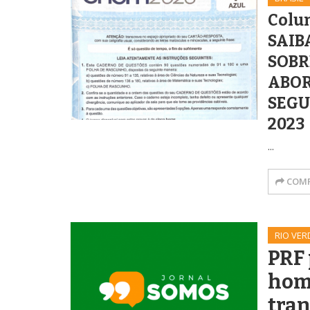
Colun
SAIB
SOBR
ABOR
SEGU
2023
...
COMP
RIO VER
PRF
ho
tra