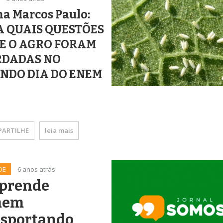
a Marcos Paulo:
A QUAIS QUESTÕES
E O AGRO FORAM
DADAS NO
NDO DIA DO ENEM
ARTILHE
leia mais
DE
6 anos atrás
 prende
mem
nsportando