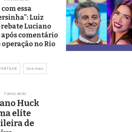
 com essa
rsinha": Luiz
 rebate Luciano
 após comentário
 operação no Rio
ARTILHE
leia mais
7 anos atrás
iano Huck
a elite
ileira de