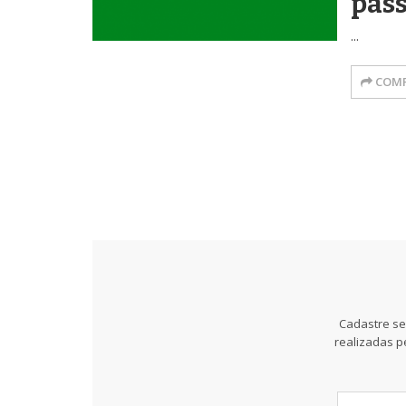
pass
...
COMP
Cadastre se
realizadas p