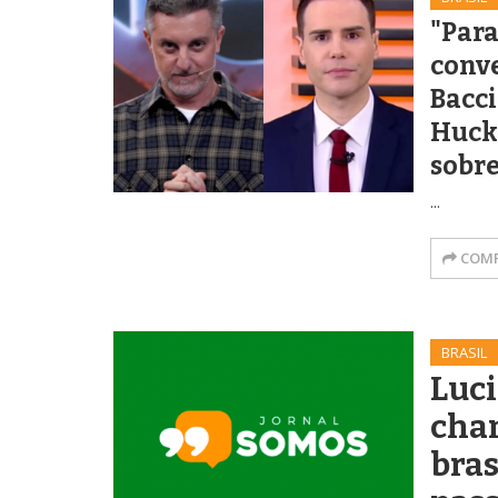
"Para
conve
Bacci
Huck
sobre
...
COMP
BRASIL
Luc
cham
bras