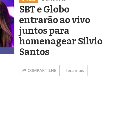
SBT e Globo
entrarão ao vivo
juntos para
homenagear Silvio
Santos
COMPARTILHE
leia mais