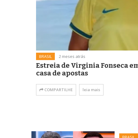
BRASIL
2 meses atrás
Estreia de Virginia Fonseca e
casa de apostas
COMPARTILHE
leia mais
BRASIL