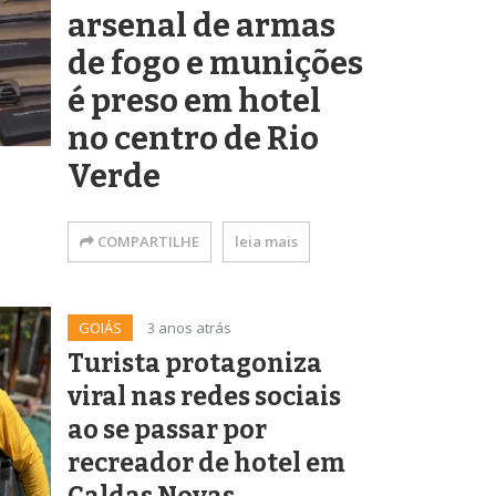
arsenal de armas
de fogo e munições
é preso em hotel
no centro de Rio
Verde
COMPARTILHE
leia mais
GOIÁS
3 anos atrás
Turista protagoniza
viral nas redes sociais
ao se passar por
recreador de hotel em