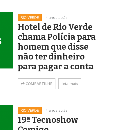
RIO VERDE
4 anos atrás
Hotel de Rio Verde
chama Polícia para
homem que disse
não ter dinheiro
para pagar a conta
COMPARTILHE
leia mais
RIO VERDE
4 anos atrás
19ª Tecnoshow
Comigo