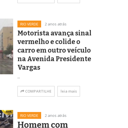
RIO VERDE
2 anos atrás
Motorista avança sinal
vermelho e colide o
carro em outro veículo
na Avenida Presidente
Vargas
...
COMPARTILHE
leia mais
RIO VERDE
2 anos atrás
Homem com