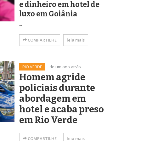
e dinheiro em hotel de
luxo em Goiânia
...
COMPARTILHE
leia mais
RIO VERDE
de um ano atrás
Homem agride
policiais durante
abordagem em
hotel e acaba preso
em Rio Verde
COMPARTILHE
leia mais