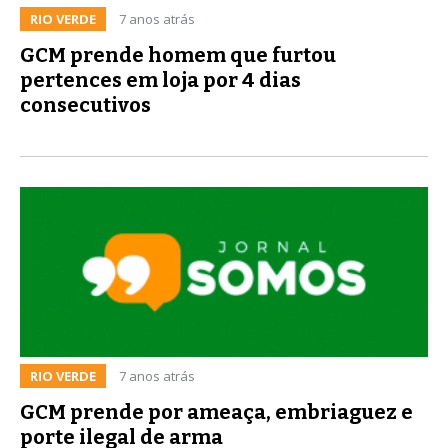
RIO VERDE
7 anos atrás
GCM prende homem que furtou
pertences em loja por 4 dias
consecutivos
RIO VERDE
7 anos atrás
GCM prende por ameaça, embriaguez e
porte ilegal de arma