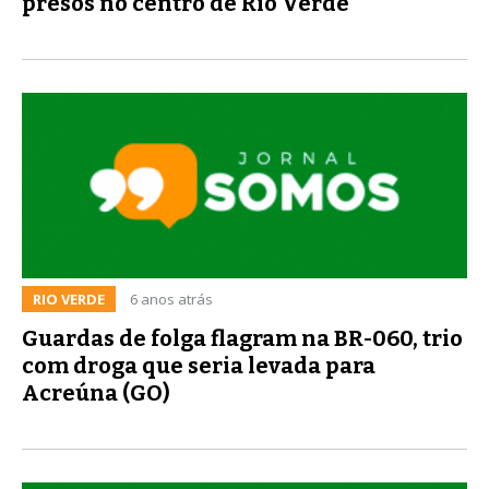
presos no centro de Rio Verde
RIO VERDE
6 anos atrás
Guardas de folga flagram na BR-060, trio
com droga que seria levada para
Acreúna (GO)