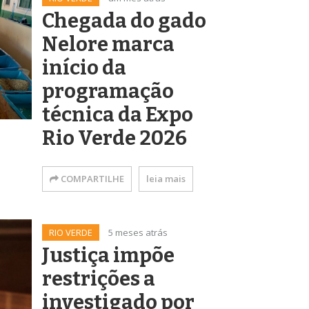
Chegada do gado
Nelore marca
início da
programação
técnica da Expo
Rio Verde 2026
COMPARTILHE
leia mais
RIO VERDE
5 meses atrás
Justiça impõe
restrições a
investigado por