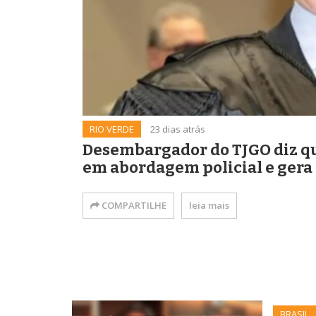
RIO VERDE
23 dias atrás
Desembargador do TJGO diz qu
em abordagem policial e gera 
COMPARTILHE
leia mais
BRASIL