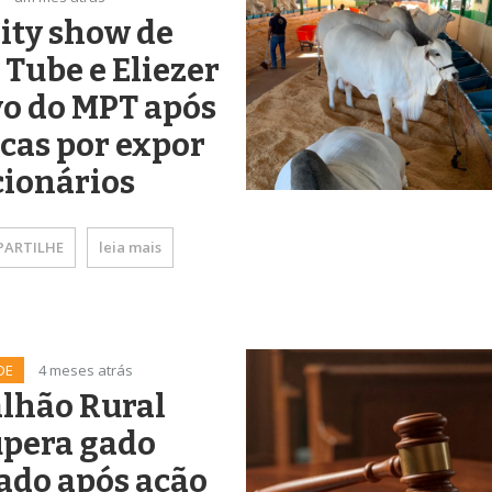
ity show de
 Tube e Eliezer
vo do MPT após
icas por expor
cionários
ARTILHE
leia mais
DE
4 meses atrás
lhão Rural
upera gado
ado após ação