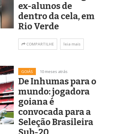
ex-alunos de
dentro da cela, em
Rio Verde
COMPARTILHE
leia mais
GOIÁS
10 meses atrás
De Inhumas para o
mundo: jogadora
goiana é
convocada para a
Seleção Brasileira
Sub-20