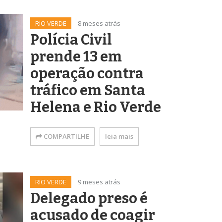
RIO VERDE
8 meses atrás
Polícia Civil
prende 13 em
operação contra
tráfico em Santa
Helena e Rio Verde
COMPARTILHE
leia mais
RIO VERDE
9 meses atrás
Delegado preso é
acusado de coagir