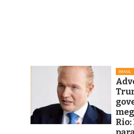
BRASIL
Adv
Trum
gove
meg
Rio:
para