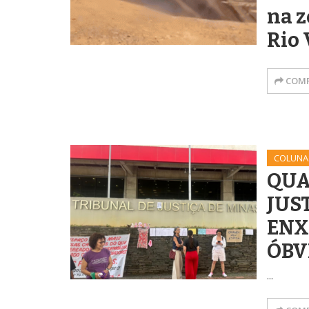
na z
Rio 
COMP
COLUNA
QUA
JUS
ENX
ÓBV
...