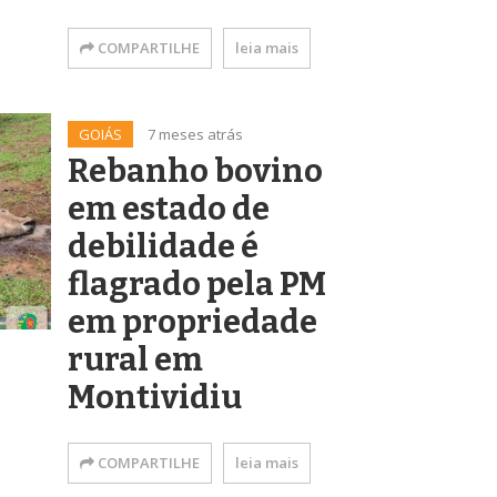
COMPARTILHE
leia mais
GOIÁS
7 meses atrás
Rebanho bovino
em estado de
debilidade é
flagrado pela PM
em propriedade
rural em
Montividiu
COMPARTILHE
leia mais