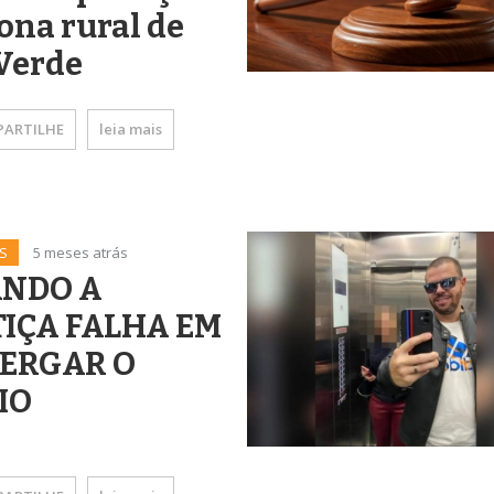
ona rural de
Verde
ARTILHE
leia mais
S
5 meses atrás
NDO A
TIÇA FALHA EM
ERGAR O
IO