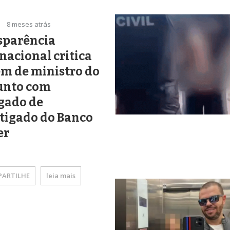
8 meses atrás
sparência
nacional critica
m de ministro do
junto com
gado de
tigado do Banco
er
ARTILHE
leia mais