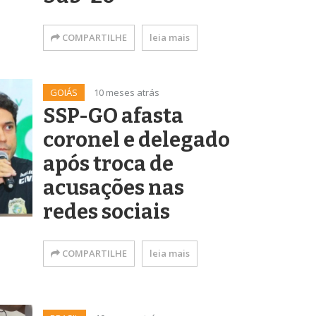
COMPARTILHE
leia mais
GOIÁS
10 meses atrás
SSP-GO afasta
coronel e delegado
após troca de
acusações nas
redes sociais
COMPARTILHE
leia mais