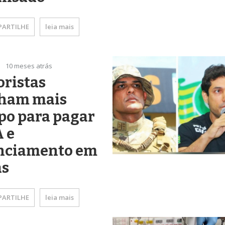
ARTILHE
leia mais
10 meses atrás
ristas
ham mais
po para pagar
 e
enciamento em
ás
ARTILHE
leia mais