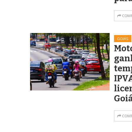
COMP
GOIÁS
Moto
gan
tem
IPVA
lic
Goi
COMP