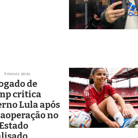
9 meses atrás
ogado de
p critica
rno Lula após
aoperação no
 Estado
lisado