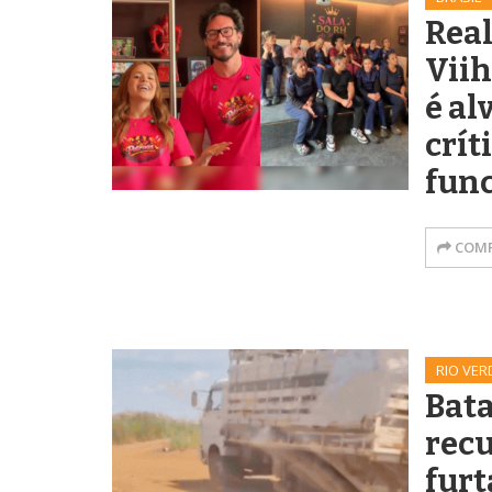
Real
Viih
é al
crít
fun
COMP
RIO VER
Bata
rec
furt