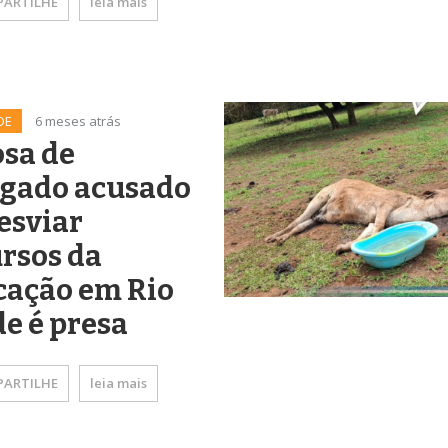
ARTILHE
leia mais
DE
6 meses atrás
sa de
egado acusado
esviar
rsos da
cação em Rio
e é presa
ARTILHE
leia mais