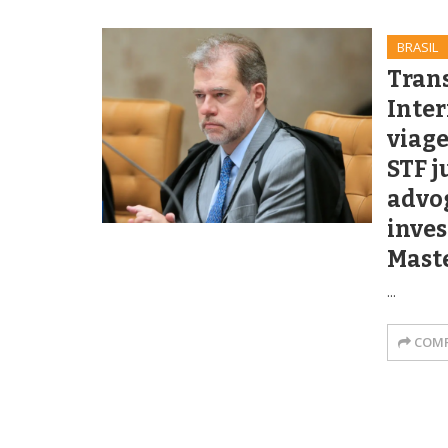
BRASIL
Tran
Inter
viage
STF 
advo
inves
Mast
...
COMP