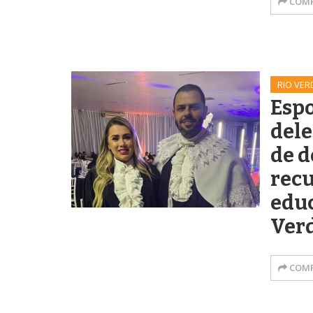
COMP
RIO VER
Espo
del
de d
recu
edu
Verd
COMP