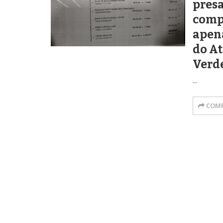
presa
comp
apena
do At
Verd
...
COMP