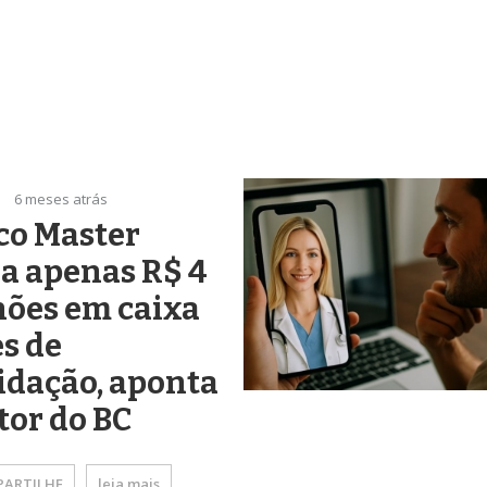
6 meses atrás
co Master
a apenas R$ 4
hões em caixa
s de
idação, aponta
tor do BC
ARTILHE
leia mais