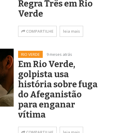
Regra Três em Rio
Verde
COMPARTILHE
leia mais
RIO VERDE
9 meses atrás
Em Rio Verde,
golpista usa
história sobre fuga
do Afeganistão
para enganar
vítima
COMPARTILHE
leia mais