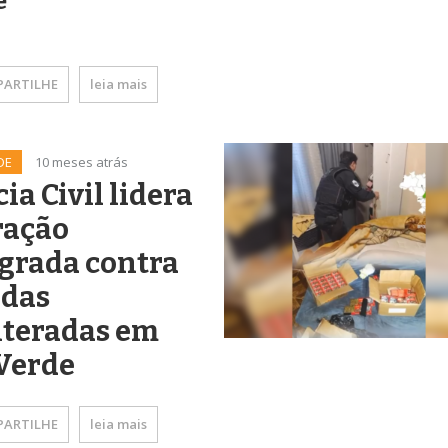
e
ARTILHE
leia mais
DE
10 meses atrás
cia Civil lidera
ração
grada contra
idas
lteradas em
Verde
ARTILHE
leia mais