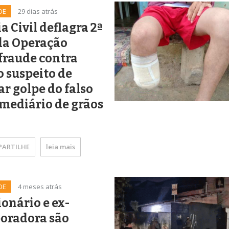
DE
29 dias atrás
ia Civil deflagra 2ª
da Operação
fraude contra
 suspeito de
ar golpe do falso
mediário de grãos
ARTILHE
leia mais
DE
4 meses atrás
onário e ex-
boradora são