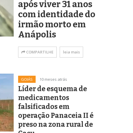
após viver 31 anos
com identidade do
irmão morto em
Anápolis
COMPARTILHE
leia mais
GOIÁS
10 meses atrás
Líder de esquema de
medicamentos
falsificados em
operação Panaceia II é
preso na zona rural de