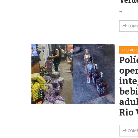
Verd
...
COMP
RIO VER
Polí
ope
inte
beb
adu
Rio 
COMP