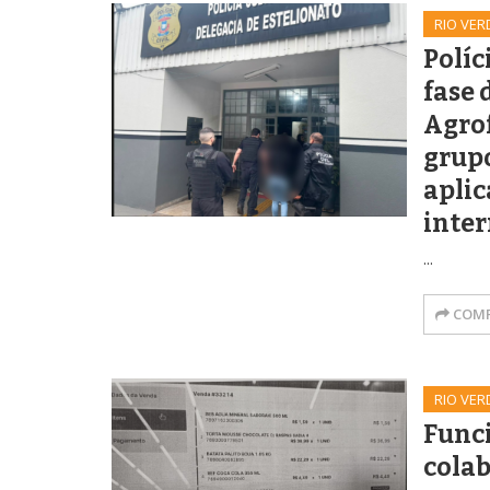
RIO VER
Políc
fase 
Agro
grupo
aplic
inter
...
COMP
RIO VER
Funci
cola