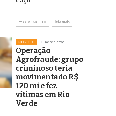
Caçu
...
COMPARTILHE
leia mais
RIO VERDE
10 meses atrás
Operação
Agrofraude: grupo
criminoso teria
movimentado R$
120 mi e fez
vítimas em Rio
Verde