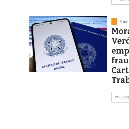
9 me
Mora
Verd
emp
frau
Cart
Tra
COMP