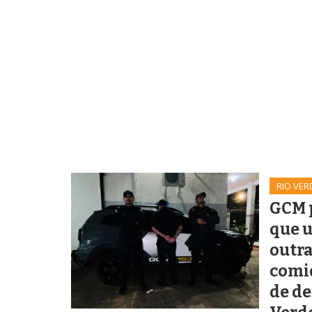
RIO VER
GCM 
que u
outra
comi
de de