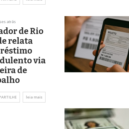
ses atrás
dor de Rio
e relata
réstimo
dulento via
eira de
balho
ARTILHE
leia mais