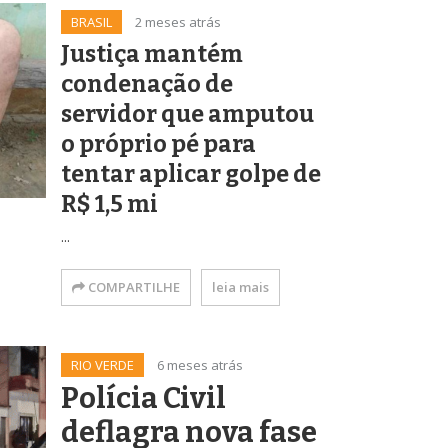
BRASIL
2 meses atrás
Justiça mantém
condenação de
servidor que amputou
o próprio pé para
tentar aplicar golpe de
R$ 1,5 mi
...
COMPARTILHE
leia mais
RIO VERDE
6 meses atrás
Polícia Civil
deflagra nova fase