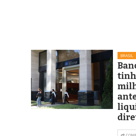
BRASIL
Ban
tinh
mil
ante
liqu
dire
COMP