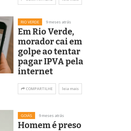
RIO VERDE
9 meses atrás
Em Rio Verde,
morador cai em
golpe ao tentar
pagar IPVA pela
internet
COMPARTILHE
leia mais
GOIÁS
9 meses atrás
Homem é preso