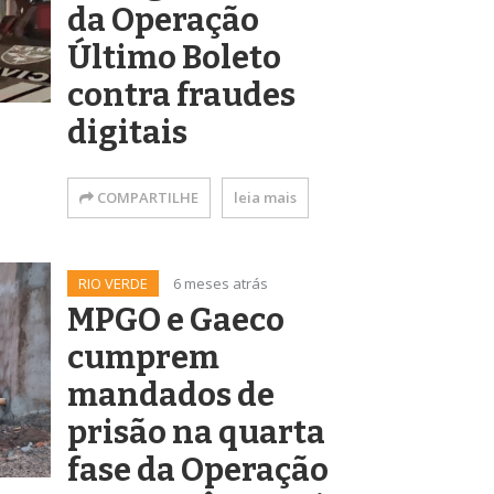
da Operação
Último Boleto
contra fraudes
digitais
COMPARTILHE
leia mais
RIO VERDE
6 meses atrás
MPGO e Gaeco
cumprem
mandados de
prisão na quarta
fase da Operação