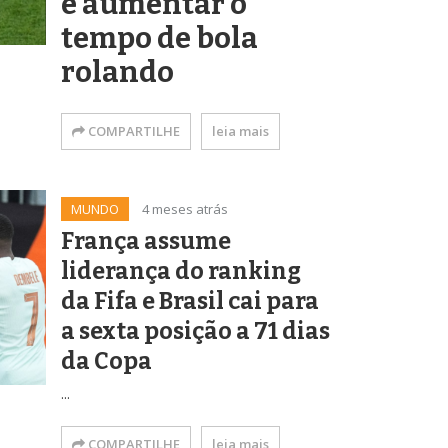
e aumentar o
tempo de bola
rolando
COMPARTILHE
leia mais
MUNDO
4 meses atrás
França assume
liderança do ranking
da Fifa e Brasil cai para
a sexta posição a 71 dias
da Copa
...
COMPARTILHE
leia mais