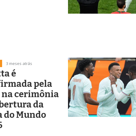
3 meses atrás
ta é
firmada pela
 na cerimônia
bertura da
a do Mundo
6