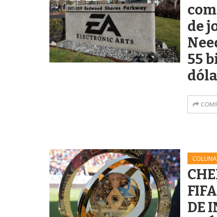
com
de j
Need
55 b
dóla
COMP
COLUNA
CHE
FIF
DE 