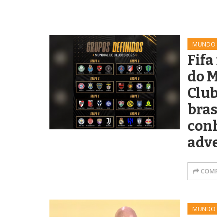
MUNDO
Fifa
do M
Club
bras
con
adve
COMP
MUNDO