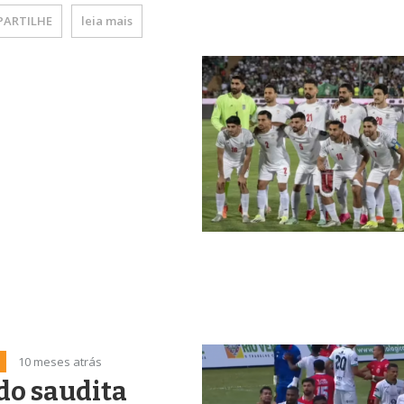
ARTILHE
leia mais
10 meses atrás
do saudita