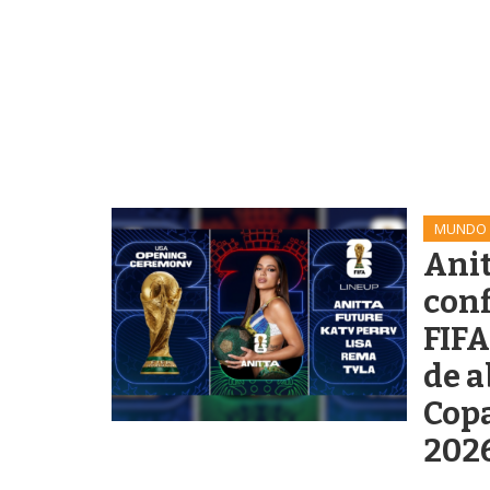
MUNDO
Anit
con
FIFA
de a
Cop
202