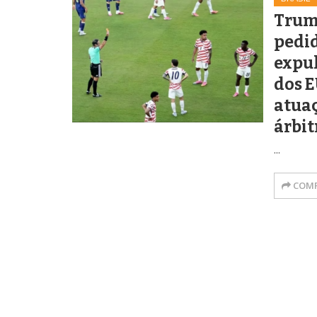
Trum
pedid
expul
dos E
atuaç
árbit
...
COMP