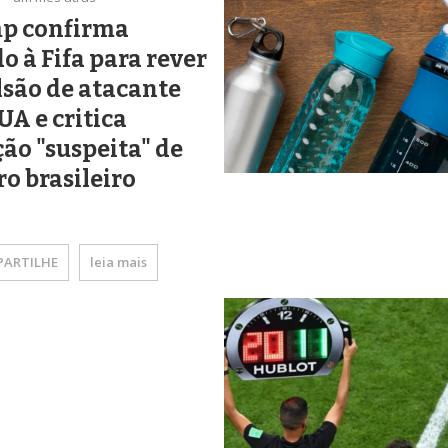
p confirma
o à Fifa para rever
são de atacante
UA e critica
ão "suspeita" de
ro brasileiro
ARTILHE
leia mais