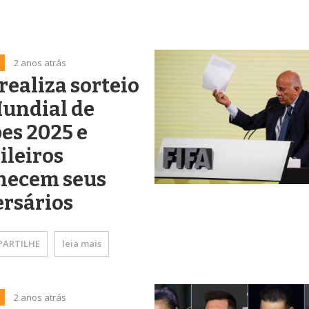
2 anos atrás
 realiza sorteio
undial de
es 2025 e
ileiros
hecem seus
rsários
ARTILHE
leia mais
2 anos atrás