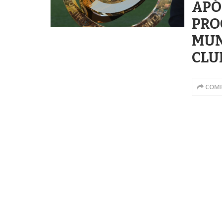
APÓ
PRO
MUN
CLU
COMP