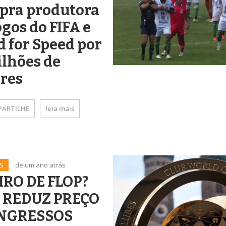
pra produtora
ogos do FIFA e
 for Speed por
ilhões de
res
ARTILHE
leia mais
S
de um ano atrás
IRO DE FLOP?
A REDUZ PREÇO
INGRESSOS