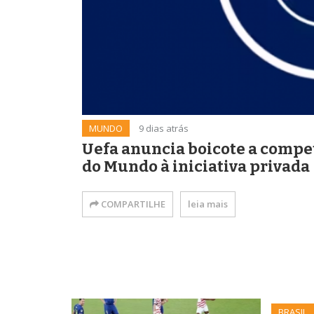
MUNDO
9 dias atrás
Uefa anuncia boicote a compet
do Mundo à iniciativa privada
COMPARTILHE
leia mais
BRASIL