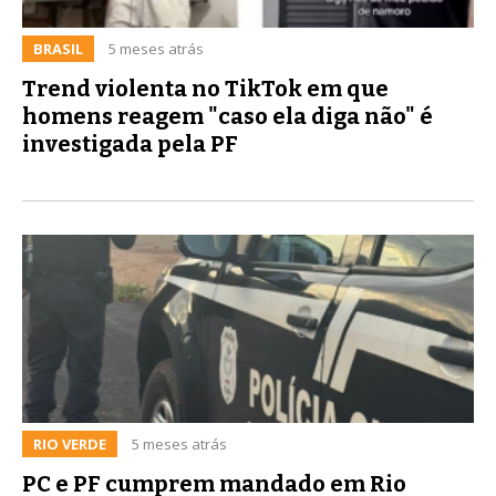
BRASIL
5 meses atrás
Trend violenta no TikTok em que
homens reagem "caso ela diga não" é
investigada pela PF
RIO VERDE
5 meses atrás
PC e PF cumprem mandado em Rio