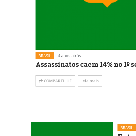
BRASIL
4 anos atrás
Assassinatos caem 14% no 1º 
COMPARTILHE
leia mais
BRASIL