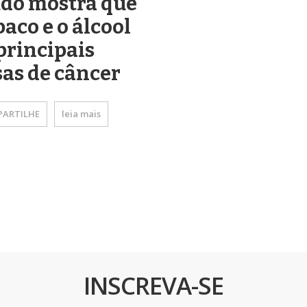
udo mostra que
baco e o álcool
principais
as de câncer
ARTILHE
leia mais
INSCREVA-SE