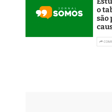
Est
o ta
são 
caus
COMP