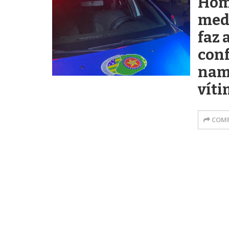
Hom
medi
faz 
conf
nam
vít
COMP