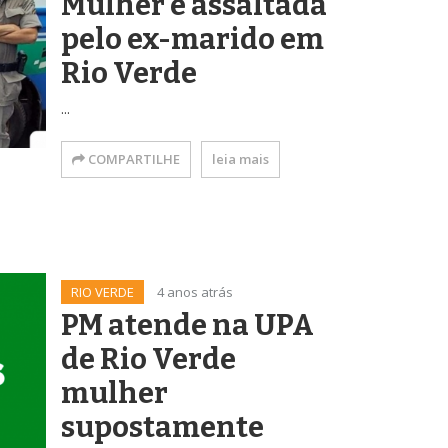
Mulher é assaltada
pelo ex-marido em
Rio Verde
...
COMPARTILHE
leia mais
RIO VERDE
4 anos atrás
PM atende na UPA
de Rio Verde
mulher
supostamente