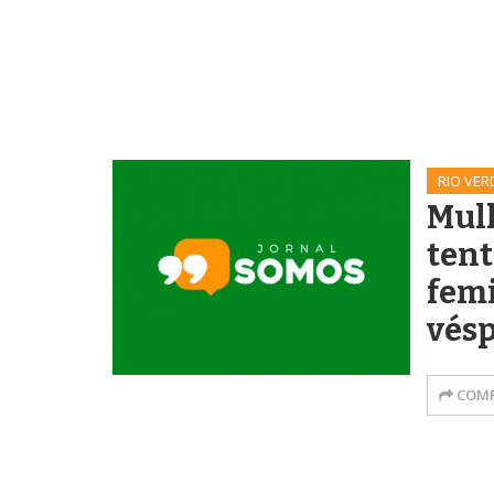
RIO VER
Mulh
tent
femi
vésp
COMP