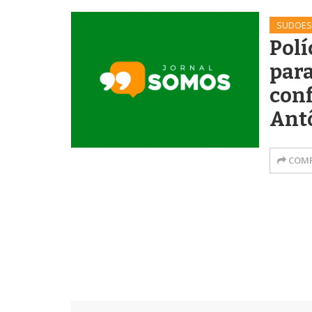
SUDOES
Polí
par
con
Antô
COMP