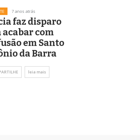
TE
7 anos atrás
cia faz disparo
a acabar com
fusão em Santo
nio da Barra
ARTILHE
leia mais