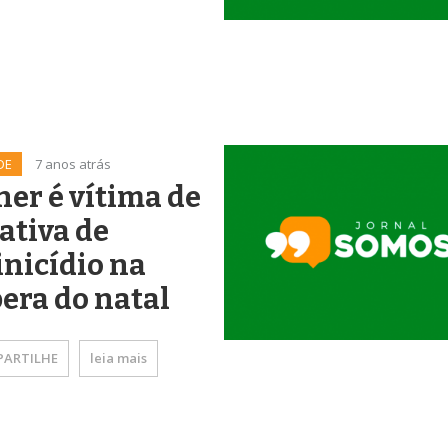
DE
7 anos atrás
er é vítima de
ativa de
nicídio na
era do natal
ARTILHE
leia mais