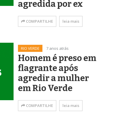
agredida por ex
COMPARTILHE
leia mais
RIO VERDE
7 anos atrás
Homem é preso em
flagrante após
agredir a mulher
em Rio Verde
COMPARTILHE
leia mais