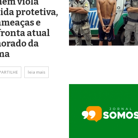
em viola
da protetiva,
ameaças e
ronta atual
orado da
ima
ARTILHE
leia mais