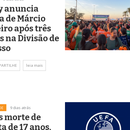
y anuncia
a de Márcio
iro após três
s na Divisão de
sso
ARTILHE
leia mais
DE
9 dias atrás
s morte de
ta de 17 anos,