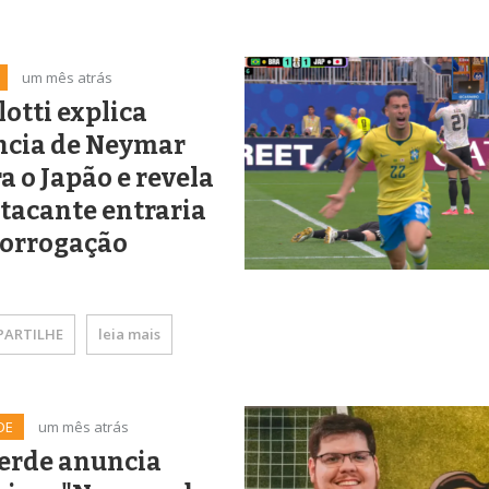
um mês atrás
otti explica
ncia de Neymar
a o Japão e revela
tacante entraria
rorrogação
ARTILHE
leia mais
DE
um mês atrás
Verde anuncia