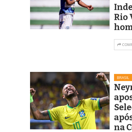
Ind
Rio 
hom
COMP
BRASIL
Ney
apo
Sele
apó
na 