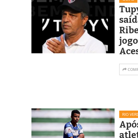
Tup
saíd
Ribe
jogo
Ace
COMP
RIO VER
Apó
atle