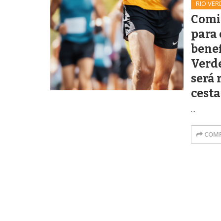
RIO VER
Comig
para 
benef
Verd
será 
cesta
...
COMP