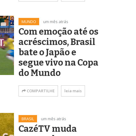
MUNDO
um mês atrás
Com emoção até os
acréscimos, Brasil
bate o Japão e
segue vivo na Copa
do Mundo
COMPARTILHE
leia mais
BRASIL
um mês atrás
CazéTV muda