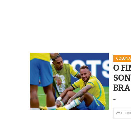
COLUNA
O F
SO
BRA
...
COMP