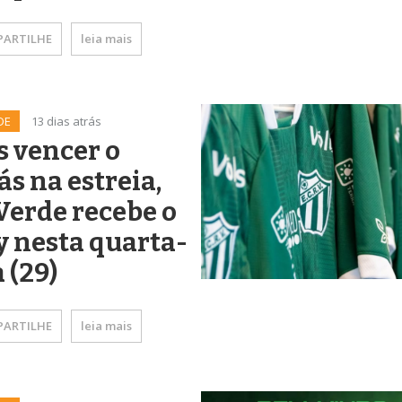
ARTILHE
leia mais
DE
13 dias atrás
 vencer o
ás na estreia,
Verde recebe o
 nesta quarta-
a (29)
ARTILHE
leia mais