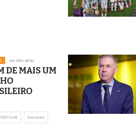
S
um mês atrás
IM DE MAIS UM
NHO
SILEIRO
ARTILHE
leia mais