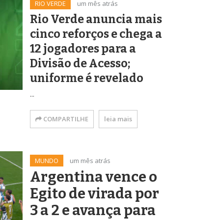
RIO VERDE
um mês atrás
Rio Verde anuncia mais
cinco reforços e chega a
12 jogadores para a
Divisão de Acesso;
uniforme é revelado
...
COMPARTILHE
leia mais
MUNDO
um mês atrás
Argentina vence o
Egito de virada por
3 a 2 e avança para