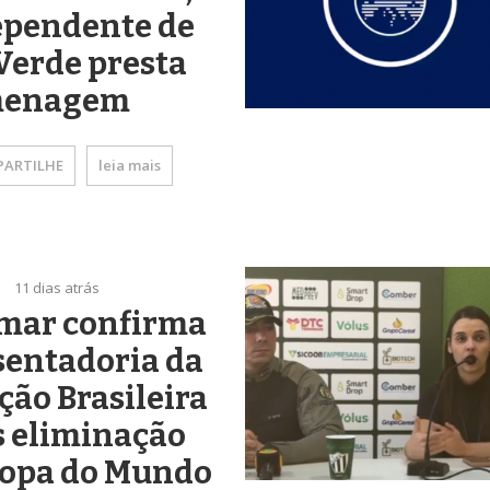
ependente de
Verde presta
enagem
ARTILHE
leia mais
11 dias atrás
mar confirma
sentadoria da
ção Brasileira
s eliminação
Copa do Mundo