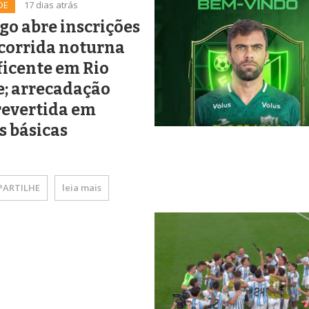
DE
17 dias atrás
o abre inscrições
corrida noturna
icente em Rio
e; arrecadação
revertida em
s básicas
ARTILHE
leia mais