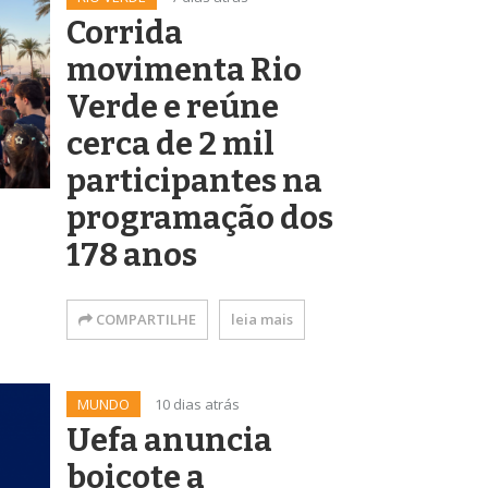
Corrida
movimenta Rio
Verde e reúne
cerca de 2 mil
participantes na
programação dos
178 anos
COMPARTILHE
leia mais
MUNDO
10 dias atrás
Uefa anuncia
boicote a