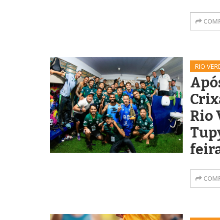
COMP
RIO VER
Após
Crix
Rio 
Tupy
feir
COMP