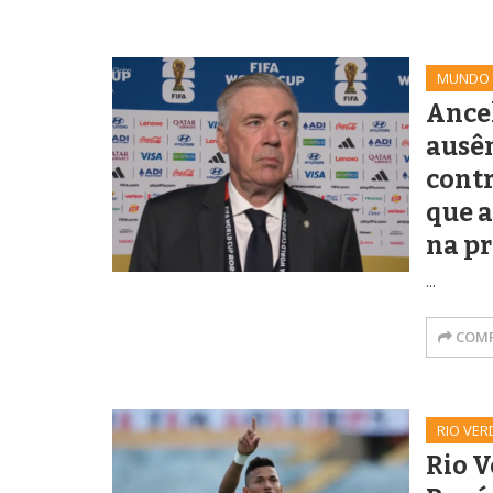
MUNDO
Ancel
ausê
contr
que a
na p
...
COMP
RIO VER
Rio 