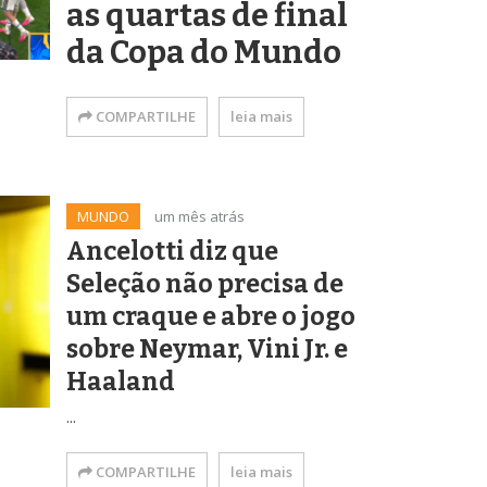
as quartas de final
da Copa do Mundo
COMPARTILHE
leia mais
MUNDO
um mês atrás
Ancelotti diz que
Seleção não precisa de
um craque e abre o jogo
sobre Neymar, Vini Jr. e
Haaland
...
COMPARTILHE
leia mais