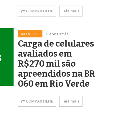
COMPARTILHE
leia mais
RIO VERDE
6 anos atrás
Carga de celulares
avaliados em
R$270 mil são
apreendidos na BR
060 em Rio Verde
COMPARTILHE
leia mais