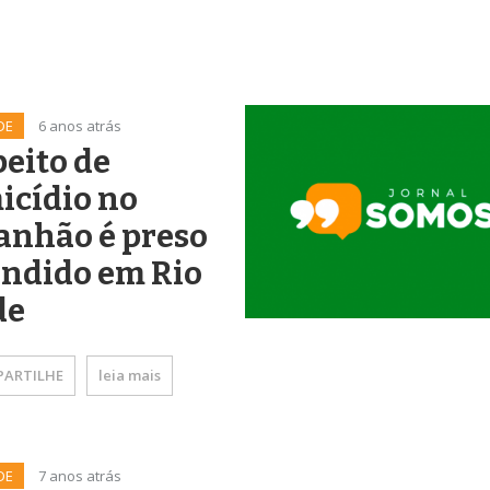
DE
6 anos atrás
eito de
icídio no
anhão é preso
ondido em Rio
de
ARTILHE
leia mais
DE
7 anos atrás