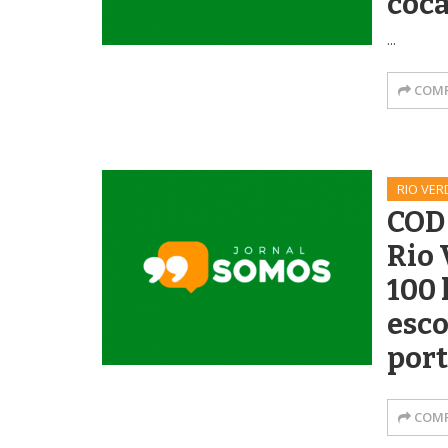
coca
...
COMP
RIO VER
COD
Rio 
100
esc
por
COMP