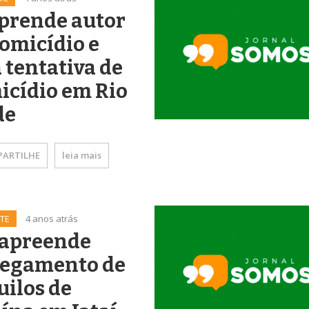
prende autor
omicídio e
tentativa de
icídio em Rio
de
ARTILHE
leia mais
TE
4 anos atrás
 apreende
regamento de
uilos de