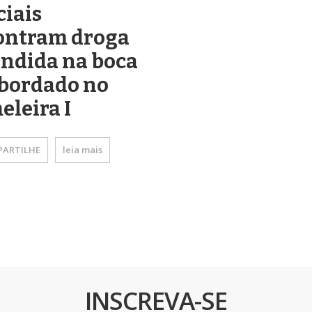
ciais
ontram droga
ndida na boca
abordado no
leira I
ARTILHE
leia mais
INSCREVA-SE