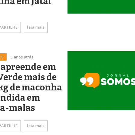
ína em Jataí
ARTILHE
leia mais
DE
5 anos atrás
 apreende em
Verde mais de
 kg de maconha
ondida em
ta-malas
ARTILHE
leia mais