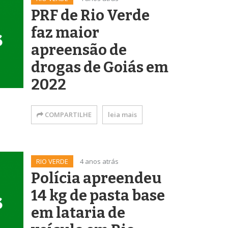
PRF de Rio Verde
faz maior
apreensão de
drogas de Goiás em
2022
COMPARTILHE
leia mais
RIO VERDE
4 anos atrás
Polícia apreendeu
14 kg de pasta base
em lataria de