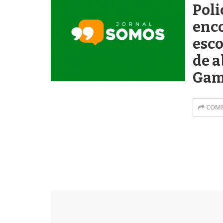
Poli
enc
esco
de 
Game
COMP