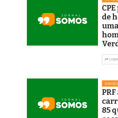
CPE 
de h
uma 
hom
Ver
COMP
SUDOES
PRF
car
85 q