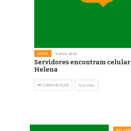
GOIÁS
4 anos atrás
Servidores encontram celular
Helena
COMPARTILHE
leia mais
RIO VER