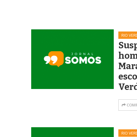
RIO VER
Susp
hom
Mar
esc
Ver
COMP
RIO VER