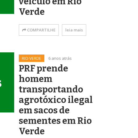
veículo em Rio
Verde
COMPARTILHE
leia mais
RIO VERDE
6 anos atrás
PRF prende
homem
transportando
agrotóxico ilegal
em sacos de
sementes em Rio
Verde