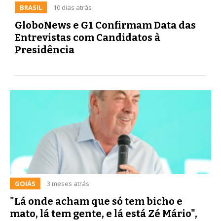
BRASIL
10 dias atrás
GloboNews e G1 Confirmam Data das
Entrevistas com Candidatos à
Presidência
GOIÁS
3 meses atrás
"Lá onde acham que só tem bicho e
mato, lá tem gente, e lá está Zé Mário",