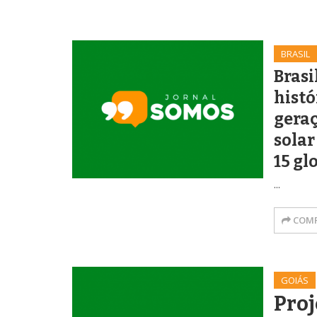
BRASIL
Brasi
histó
geraç
solar
15 gl
...
COMP
GOIÁS
Proj