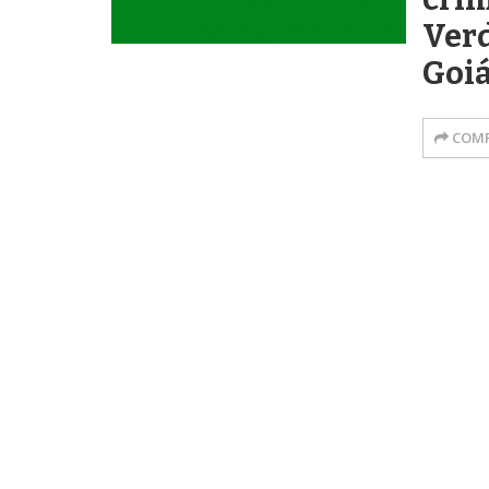
Verd
Goi
COMP