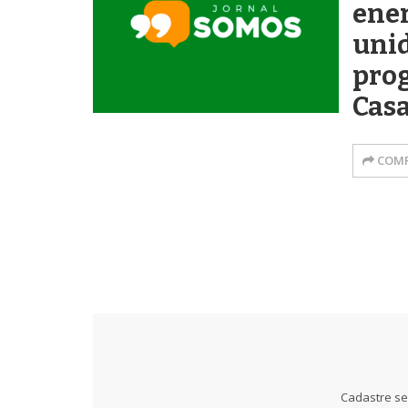
ener
uni
pro
Cas
COMP
Cadastre se