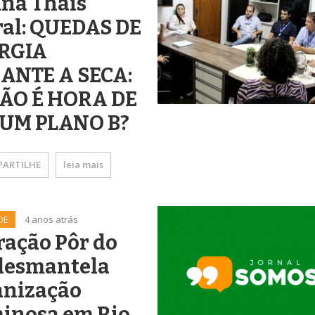
una Thais
ral: QUEDAS DE
RGIA
ANTE A SECA:
NÃO É HORA DE
 UM PLANO B?
ARTILHE
leia mais
DE
4 anos atrás
ação Pôr do
 desmantela
anização
minosa em Rio