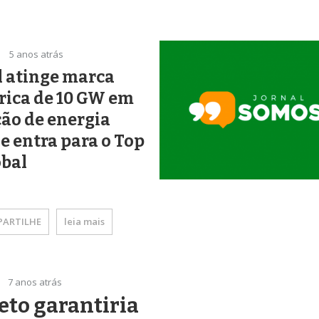
5 anos atrás
l atinge marca
rica de 10 GW em
ão de energia
 e entra para o Top
obal
ARTILHE
leia mais
7 anos atrás
eto garantiria