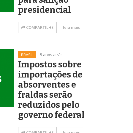
presidencial
COMPARTILHE
leia mais
BRASIL
5 anos atrás
Impostos sobre
importações de
absorventes e
fraldas serão
reduzidos pelo
governo federal
COMPARTILHE
leia mais