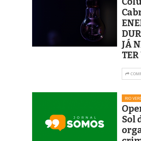
Col
Cab
ENE
DUR
JÁ 
TER
COMP
RIO VER
Oper
Sol
org
cri