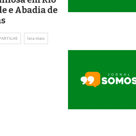
e e Abadia de
ás
ARTILHE
leia mais