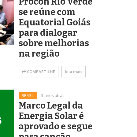
Procon Rio Verde
se reúne com
Equatorial Goiás
para dialogar
sobre melhorias
na região
COMPARTILHE
leia mais
BRASIL
5 anos atrás
Marco Legal da
Energia Solar é
aprovado e segue
para sanção