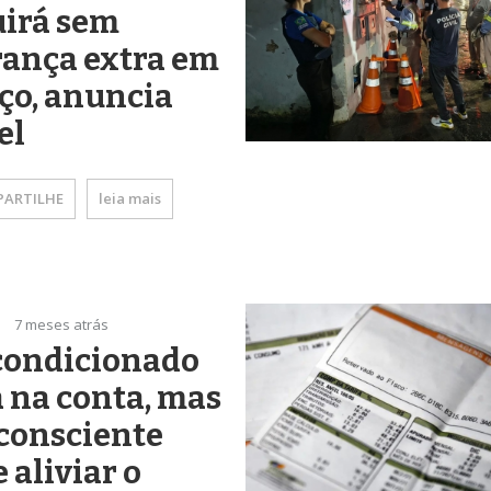
uirá sem
rança extra em
ço, anuncia
el
ARTILHE
leia mais
7 meses atrás
condicionado
 na conta, mas
consciente
 aliviar o