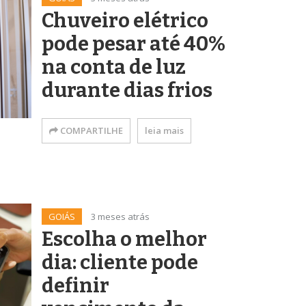
Chuveiro elétrico
pode pesar até 40%
na conta de luz
durante dias frios
COMPARTILHE
leia mais
GOIÁS
3 meses atrás
Escolha o melhor
dia: cliente pode
definir