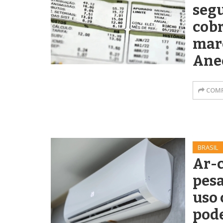
seg
cob
mar
Ane
COMP
BRASIL
Ar-
pesa
uso 
pode