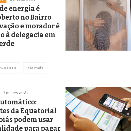
de energia é
berto no Bairro
vação e morador é
o à delegacia em
Verde
ARTILHE
leia mais
3 meses atrás
Automático:
tes da Equatorial
oiás podem usar
lidade para pagar