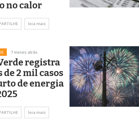
o no calor
ARTILHE
leia mais
DE
7 meses atrás
Verde registra
 de 2 mil casos
urto de energia
2025
ARTILHE
leia mais