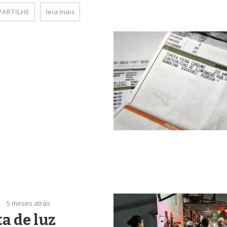
ARTILHE
leia mais
5 meses atrás
a de luz