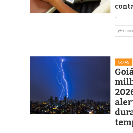
conta
...
COMP
GOIÁS
Goiá
milh
2026
aler
dur
tem