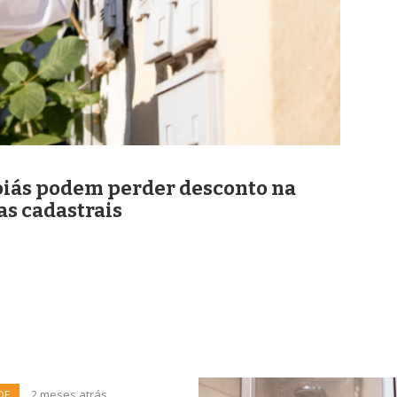
Goiás podem perder desconto na
as cadastrais
DE
2 meses atrás