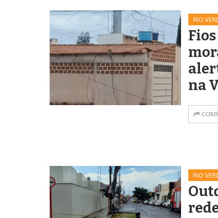
RIO VER
Fios
mor
aler
na V
COMP
RIO VER
Out
rede