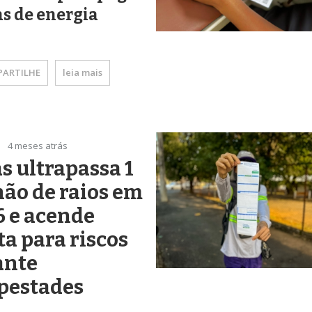
s de energia
ARTILHE
leia mais
4 meses atrás
s ultrapassa 1
ão de raios em
 e acende
ta para riscos
ante
pestades