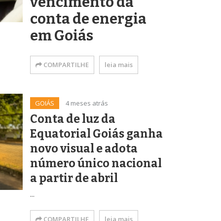
vencimento da
conta de energia
em Goiás
COMPARTILHE
leia mais
GOIÁS
4 meses atrás
Conta de luz da
Equatorial Goiás ganha
novo visual e adota
número único nacional
a partir de abril
...
COMPARTILHE
leia mais