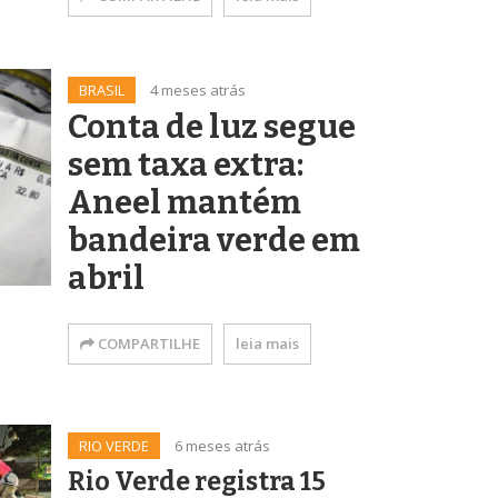
BRASIL
4 meses atrás
Conta de luz segue
sem taxa extra:
Aneel mantém
bandeira verde em
abril
COMPARTILHE
leia mais
RIO VERDE
6 meses atrás
Rio Verde registra 15