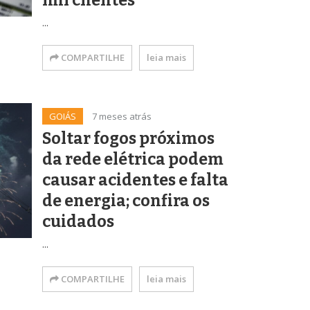
mil clientes
...
COMPARTILHE
leia mais
GOIÁS
7 meses atrás
Soltar fogos próximos
da rede elétrica podem
causar acidentes e falta
de energia; confira os
cuidados
...
COMPARTILHE
leia mais