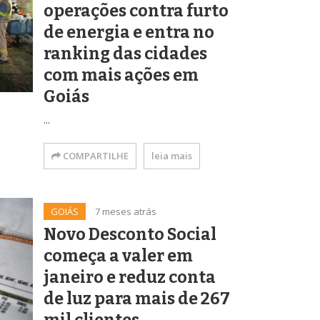
operações contra furto
de energia e entra no
ranking das cidades
com mais ações em
Goiás
...
COMPARTILHE
leia mais
GOIÁS
7 meses atrás
Novo Desconto Social
começa a valer em
janeiro e reduz conta
de luz para mais de 267