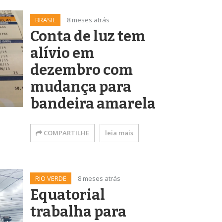
BRASIL
8 meses atrás
Conta de luz tem
alívio em
dezembro com
mudança para
bandeira amarela
COMPARTILHE
leia mais
RIO VERDE
8 meses atrás
Equatorial
trabalha para