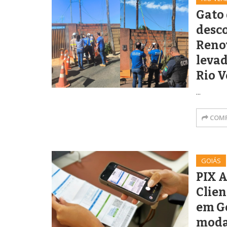
Gato 
desco
Reno
levad
Rio 
...
COMP
GOIÁS
PIX 
Clien
em G
moda