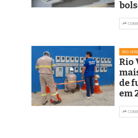
bols
COMP
RIO VER
Rio 
mais
de f
em 
COMP