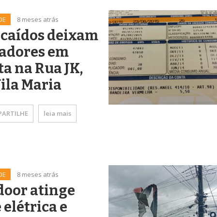
DE
8 meses atrás
 caídos deixam
adores em
ta na Rua JK,
ila Maria
ARTILHE
leia mais
DE
8 meses atrás
door atinge
 elétrica e