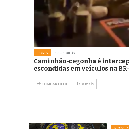
GOIÁS
3 dias atrás
Caminhão-cegonha é intercept
escondidas em veículos na BR-
COMPARTILHE
leia mais
RIO VER