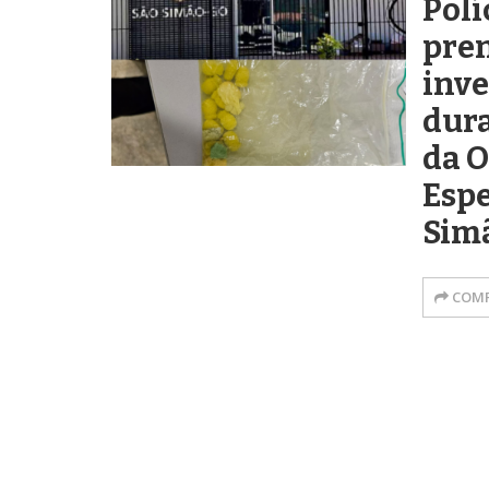
Polí
pren
inve
dura
da 
Espe
Sim
COMP