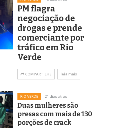
PM flagra
negociação de
drogas e prende
comerciante por
tráfico em Rio
Verde
COMPARTILHE
leia mais
RIO VERDE
21 dias atrás
Duas mulheres são
presas com mais de 130
porções de crack