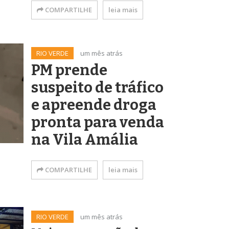
COMPARTILHE
leia mais
RIO VERDE
um mês atrás
PM prende
suspeito de tráfico
e apreende droga
pronta para venda
na Vila Amália
COMPARTILHE
leia mais
RIO VERDE
um mês atrás