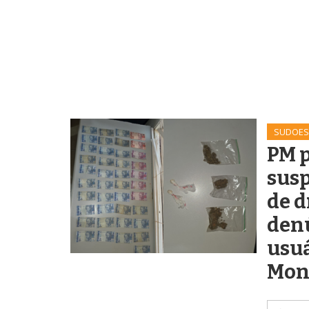
SUDOES
PM 
susp
de d
den
usu
Mon