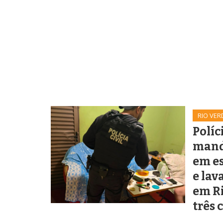
RIO VER
Políc
mand
em e
e lav
em Ri
três 
...