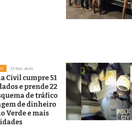
DE
23 dias atrás
ia Civil cumpre 51
ados e prende 22
squema de tráfico
agem de dinheiro
o Verde e mais
cidades