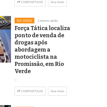
COMPARTILHE
leia mais
RIO VERDE
2 meses atrás
Força Tática localiza
ponto de venda de
drogas após
abordagem a
motociclista na
Promissão, em Rio
Verde
...
COMPARTILHE
leia mais