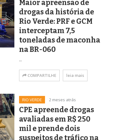
Maior apreensão de
drogas da história de
Rio Verde: PRF e GCM
interceptam 7,5
toneladas de maconha
na BR-060
...
COMPARTILHE
leia mais
RIO VERDE
2 meses atrás
CPE apreende drogas
avaliadas em R$ 250
mil e prende dois
suspeitos de tráfico na