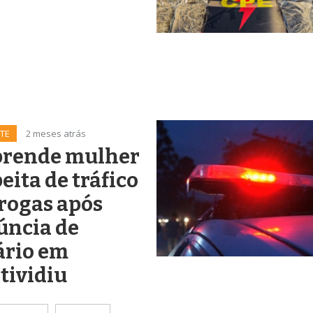
TE
2 meses atrás
prende mulher
eita de tráfico
rogas após
úncia de
ário em
tividiu