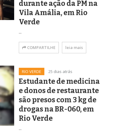
durante ação da PM na
Vila Amália, em Rio
Verde
...
COMPARTILHE
leia mais
RIO VERDE
25 dias atrás
Estudante de medicina
e donos de restaurante
são presos com 3 kg de
drogas na BR-060, em
Rio Verde
...