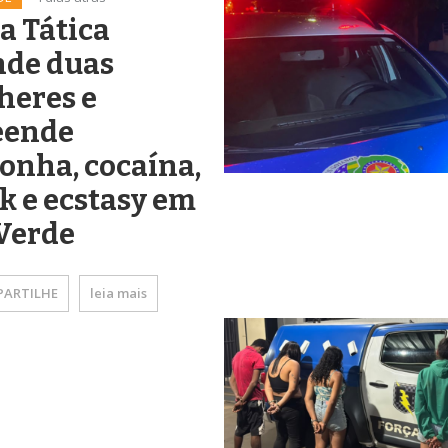
a Tática
nde duas
heres e
eende
onha, cocaína,
k e ecstasy em
Verde
ARTILHE
leia mais