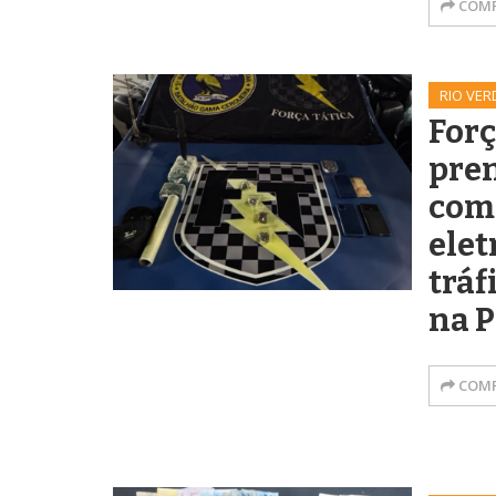
COMP
RIO VER
Forç
pre
com 
elet
tráf
na 
COMP