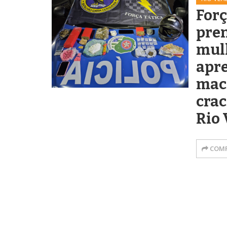
Forç
pre
mul
apr
mac
crac
Rio 
COMP