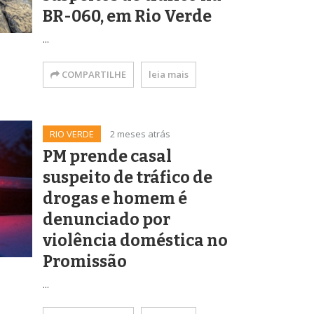
BR-060, em Rio Verde
...
COMPARTILHE
leia mais
RIO VERDE
2 meses atrás
PM prende casal
suspeito de tráfico de
drogas e homem é
denunciado por
violência doméstica no
Promissão
...