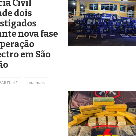
cia Civil
de dois
stigados
nte nova fase
Operação
ctro em São
ão
ARTILHE
leia mais