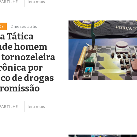
ARTILHE
leia mais
DE
2 meses atrás
a Tática
nde homem
tornozeleira
rônica por
ico de drogas
Promissão
ARTILHE
leia mais