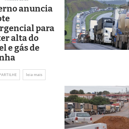
erno anuncia
ote
rgencial para
er alta do
el e gás de
inha
ARTILHE
leia mais