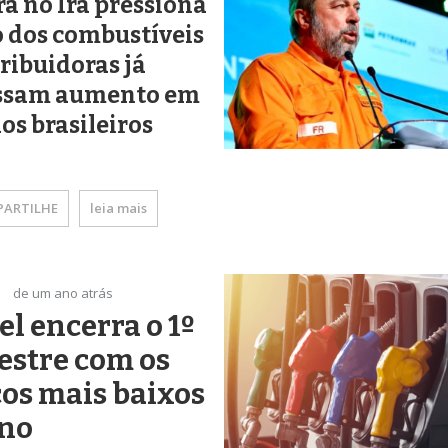
a no Irã pressiona
 dos combustíveis
tribuidoras já
ssam aumento em
os brasileiros
ARTILHE
leia mais
de um ano atrás
el encerra o 1º
estre com os
os mais baixos
ano