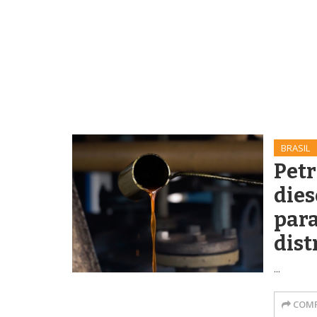
BRASIL
Petr
dies
par
dist
...
COMP