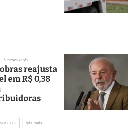
5 meses atrás
obras reajusta
el em R$ 0,38
a
ribuidoras
ARTILHE
leia mais