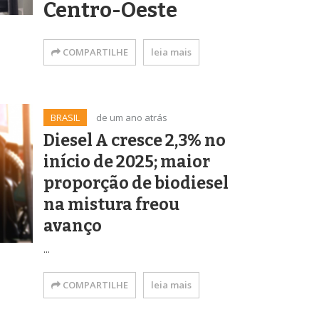
Centro-Oeste
COMPARTILHE
leia mais
BRASIL
de um ano atrás
Diesel A cresce 2,3% no
início de 2025; maior
proporção de biodiesel
na mistura freou
avanço
...
COMPARTILHE
leia mais