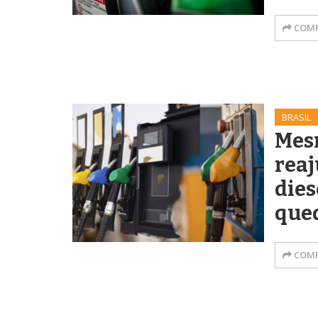
COMP
BRASIL
Mes
reaj
dies
que
COMP