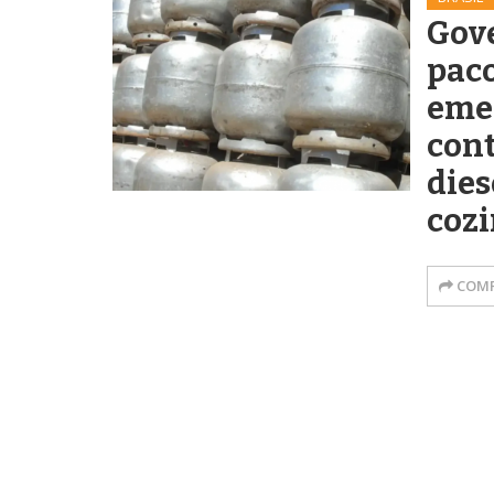
Gov
pac
eme
cont
dies
coz
COMP