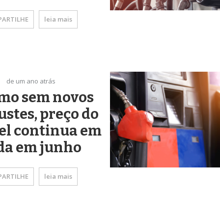
ARTILHE
leia mais
de um ano atrás
mo sem novos
ustes, preço do
el continua em
da em junho
ARTILHE
leia mais