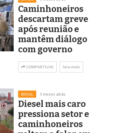
Caminhoneiros
descartam greve
após reunião e
mantêm diálogo
com governo
COMPARTILHE
leia mais
BRASIL
5 meses atrás
Diesel mais caro
pressiona setor e
caminhoneiros