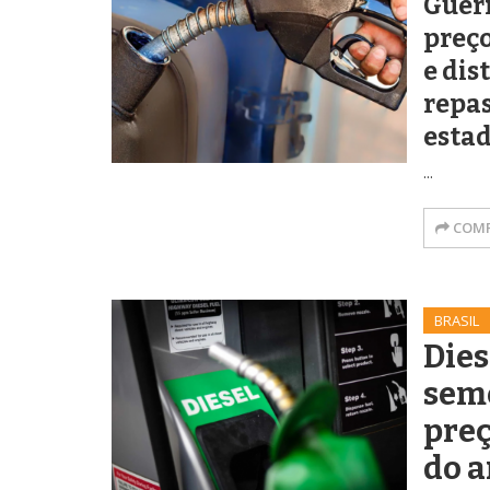
Guerr
preço
e dis
repa
estad
...
COMP
BRASIL
Dies
sem
preç
do 