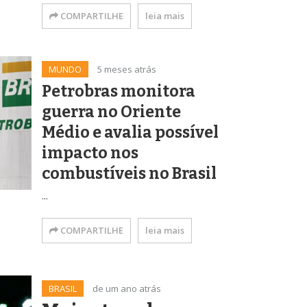
COMPARTILHE
leia mais
MUNDO
5 meses atrás
Petrobras monitora
guerra no Oriente
Médio e avalia possível
impacto nos
combustíveis no Brasil
...
COMPARTILHE
leia mais
BRASIL
de um ano atrás