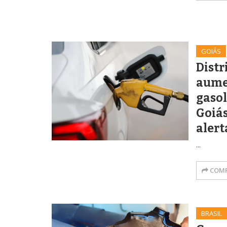
GOIÁS
Distr
aume
gasol
Goiás
alert
...
COMP
BRASIL