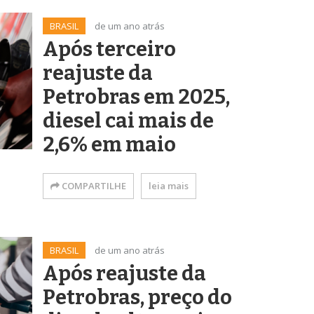
BRASIL
de um ano atrás
Após terceiro
reajuste da
Petrobras em 2025,
diesel cai mais de
2,6% em maio
COMPARTILHE
leia mais
BRASIL
de um ano atrás
Após reajuste da
Petrobras, preço do