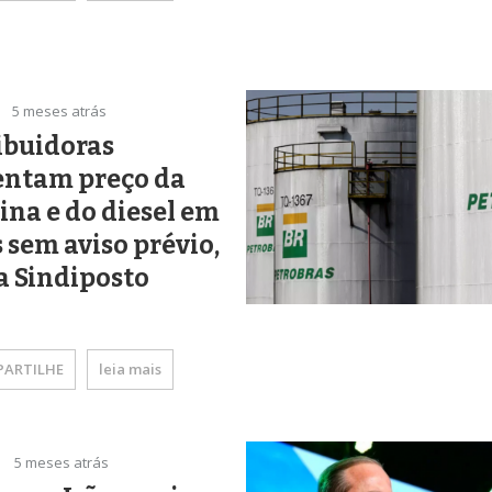
5 meses atrás
ibuidoras
ntam preço da
ina e do diesel em
 sem aviso prévio,
a Sindiposto
ARTILHE
leia mais
5 meses atrás