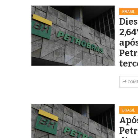
BRASIL
Dies
2,6
após
Petr
terc
COMP
BRASIL
Após
Petr