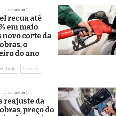
de um ano atrás
el recua até
4% em maio
 novo corte da
obras, o
eiro do ano
ARTILHE
leia mais
de um ano atrás
 reajuste da
obras, preço do