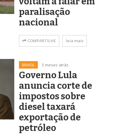
voltam a falar em
paralisação
nacional
COMPARTILHE
leia mais
BRASIL
5 meses atrás
Governo Lula
anuncia corte de
impostos sobre
diesel taxará
exportação de
petróleo