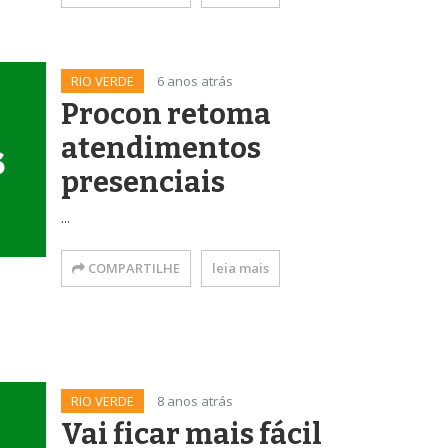
RIO VERDE
6 anos atrás
Procon retoma
atendimentos
presenciais
...
COMPARTILHE
leia mais
RIO VERDE
8 anos atrás
Vai ficar mais fácil