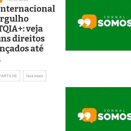
Internacional
Orgulho
QIA+: veja
ns direitos
nçados até
i
ARTILHE
leia mais