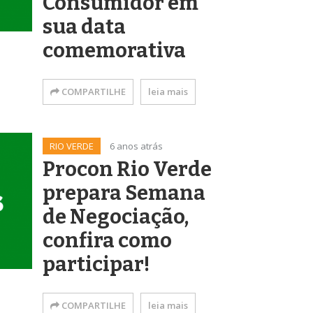
Consumidor em
sua data
comemorativa
COMPARTILHE
leia mais
RIO VERDE
6 anos atrás
Procon Rio Verde
prepara Semana
de Negociação,
confira como
participar!
COMPARTILHE
leia mais