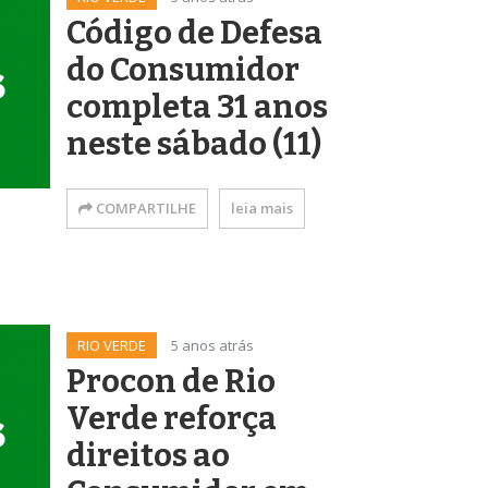
Código de Defesa
do Consumidor
completa 31 anos
neste sábado (11)
COMPARTILHE
leia mais
RIO VERDE
5 anos atrás
Procon de Rio
Verde reforça
direitos ao