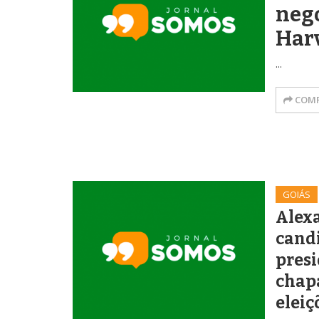
neg
Har
...
COMP
GOIÁS
Alex
cand
presi
chapa
elei