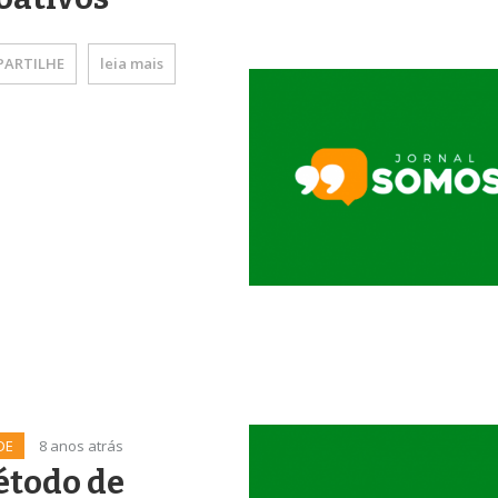
ARTILHE
leia mais
DE
8 anos atrás
étodo de