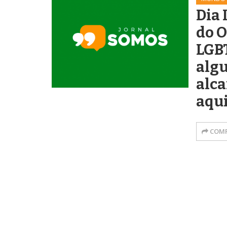
Dia 
do 
LGBT
algu
alca
aqu
COMP