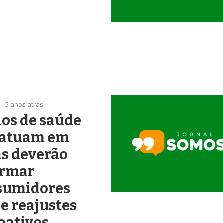
5 anos atrás
os de saúde
 atuam em
s deverão
ormar
sumidores
e reajustes
oativos