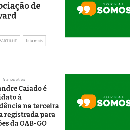
ociação de
vard
ARTILHE
leia mais
8 anos atrás
andre Caiado é
idato à
dência na terceira
 registrada para
ções da OAB-GO