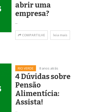
abrir uma
empresa?
...
COMPARTILHE
leia mais
RIO VERDE
8 anos atrás
4 Dúvidas sobre
Pensão
Alimentícia:
Assista!
...