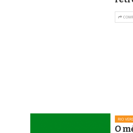
COMP
RIO VER
O m