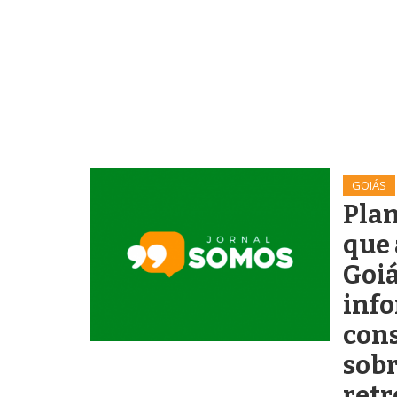
GOIÁS
Plan
que
Goiá
inf
con
sobr
retr