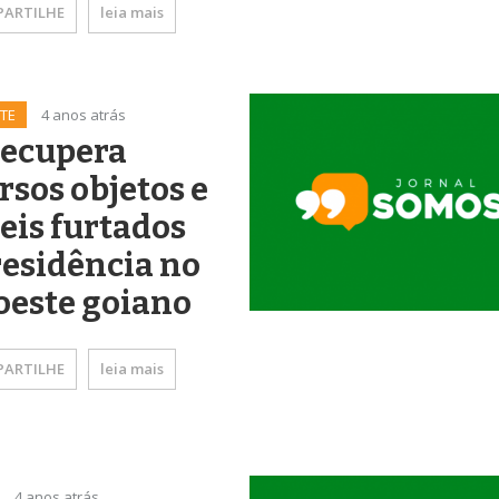
ARTILHE
leia mais
TE
4 anos atrás
recupera
rsos objetos e
is furtados
esidência no
oeste goiano
ARTILHE
leia mais
4 anos atrás