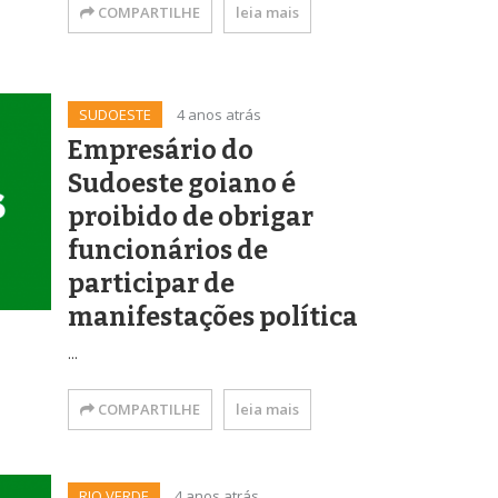
COMPARTILHE
leia mais
SUDOESTE
4 anos atrás
Empresário do
Sudoeste goiano é
proibido de obrigar
funcionários de
participar de
manifestações política
...
COMPARTILHE
leia mais
RIO VERDE
4 anos atrás