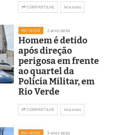
COMPARTILHE
leia mais
RIO VERDE
2 anos atrás
Homem é detido
após direção
perigosa em frente
ao quartel da
Polícia Militar, em
Rio Verde
COMPARTILHE
leia mais
RIO VERDE
3 anos atrás