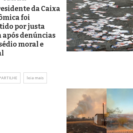
esidente da Caixa
ômica foi
ido por justa
a após denúncias
sédio moral e
al
ARTILHE
leia mais