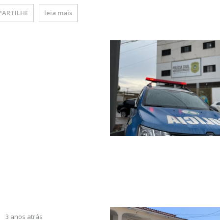
ARTILHE
leia mais
3 anos atrás