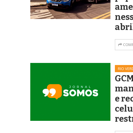
amea
ness
abri
COMP
RIO VER
GCM
man
e re
celu
rest