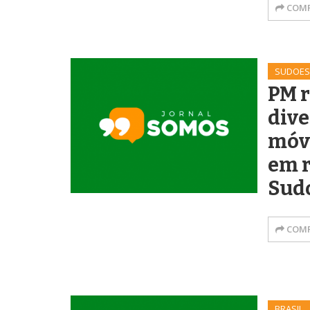
COMP
SUDOES
PM 
dive
móve
em r
Sud
COMP
BRASIL