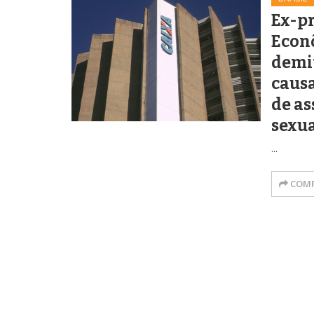
Ex-pr
Econ
demit
caus
de as
sexu
...
COMP