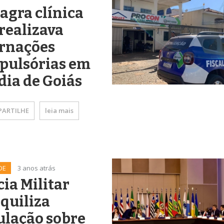
lagra clínica
realizava
ernações
pulsórias em
ia de Goiás
ARTILHE
leia mais
DE
3 anos atrás
cia Militar
quiliza
ulação sobre