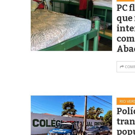
PC f
que 
int
com
Abad
COMP
RIO VER
Polí
tran
pop