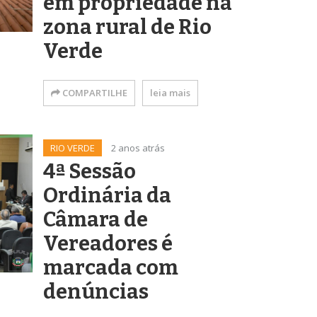
em propriedade na
zona rural de Rio
Verde
COMPARTILHE
leia mais
RIO VERDE
2 anos atrás
4ª Sessão
Ordinária da
Câmara de
Vereadores é
marcada com
denúncias