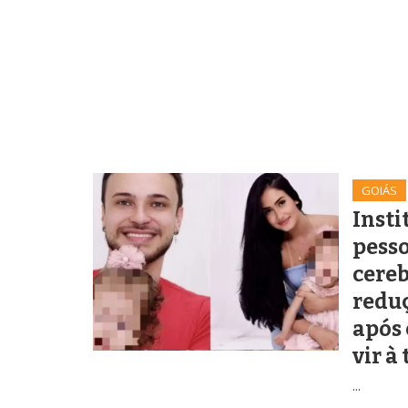
GOIÁS
Insti
pesso
cere
redu
após 
vir à
...