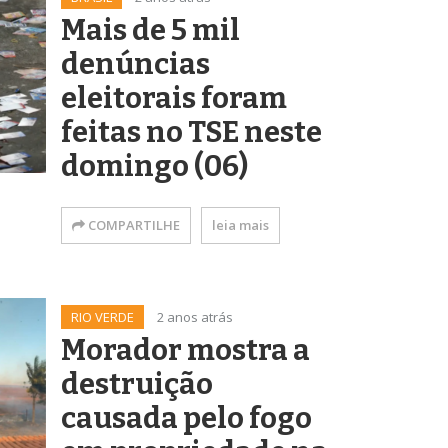
Mais de 5 mil
denúncias
eleitorais foram
feitas no TSE neste
domingo (06)
COMPARTILHE
leia mais
RIO VERDE
2 anos atrás
Morador mostra a
destruição
causada pelo fogo