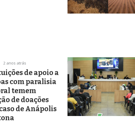
2 anos atrás
tuições de apoio a
as com paralisia
bral temem
ção de doações
caso de Anápolis
 tona