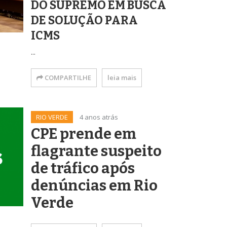
DO SUPREMO EM BUSCA
DE SOLUÇÃO PARA
ICMS
...
COMPARTILHE
leia mais
RIO VERDE
4 anos atrás
CPE prende em
flagrante suspeito
de tráfico após
denúncias em Rio
Verde