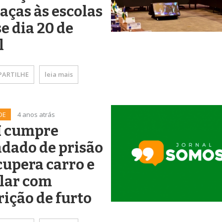
ças às escolas
e dia 20 de
l
ARTILHE
leia mais
DE
4 anos atrás
 cumpre
dado de prisão
cupera carro e
lar com
rição de furto