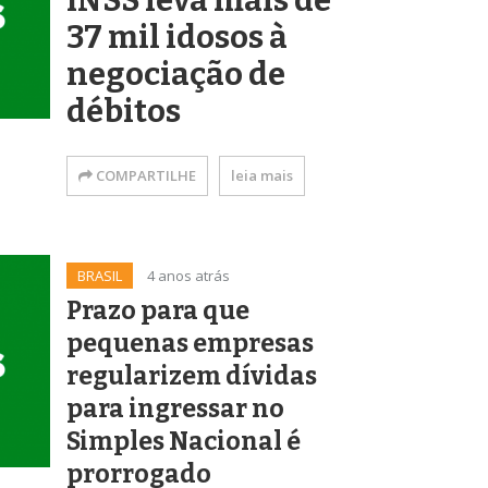
INSS leva mais de
37 mil idosos à
negociação de
débitos
COMPARTILHE
leia mais
BRASIL
4 anos atrás
Prazo para que
pequenas empresas
regularizem dívidas
para ingressar no
Simples Nacional é
prorrogado