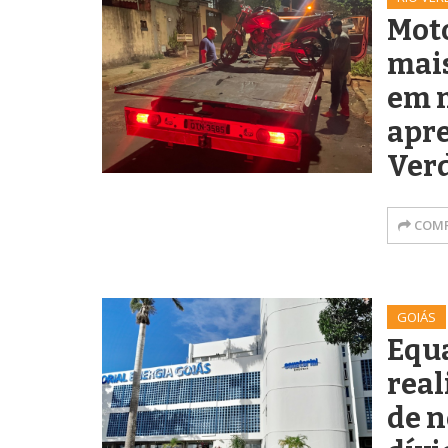
Mot
mais
em 
apr
Ver
COMP
GOIÁS
Equa
rea
de n