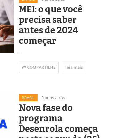
MEI: o que você
precisa saber
antes de 2024
começar
...
COMPARTILHE
leia mais
BRASIL
3 anos atrás
Nova fase do
programa
Desenrola começa