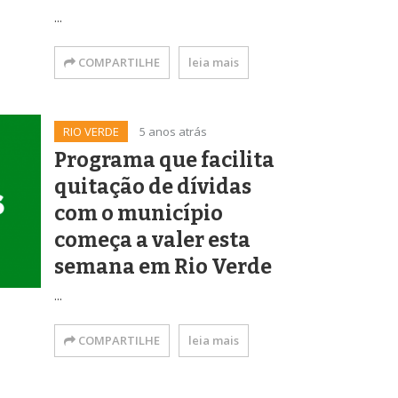
...
COMPARTILHE
leia mais
RIO VERDE
5 anos atrás
Programa que facilita
quitação de dívidas
com o município
começa a valer esta
semana em Rio Verde
...
COMPARTILHE
leia mais