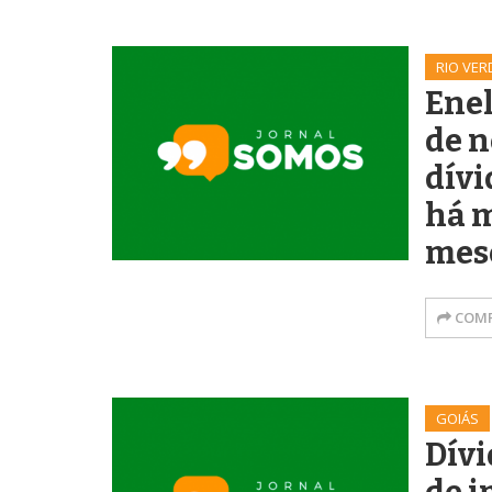
RIO VER
Enel
de n
dívi
há m
mes
COMP
GOIÁS
Dívi