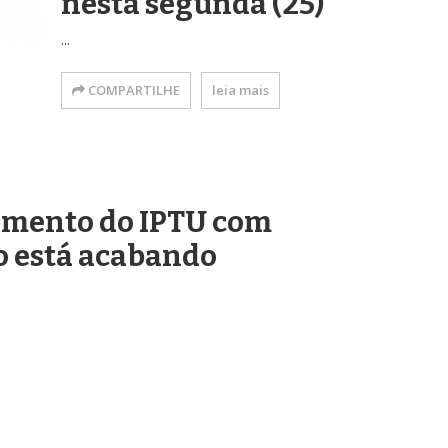
nesta segunda (25)
...
COMPARTILHE
leia mais
amento do IPTU com
o está acabando