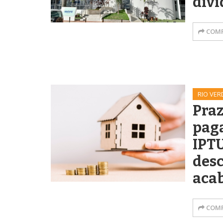
dívi
COMP
RIO VER
Praz
pag
IPT
desc
aca
COMP