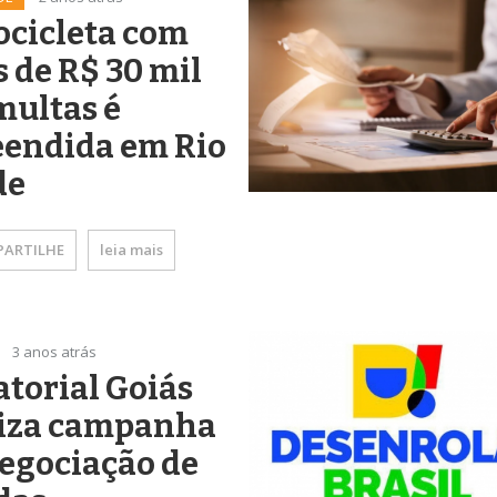
ocicleta com
 de R$ 30 mil
multas é
eendida em Rio
de
ARTILHE
leia mais
3 anos atrás
torial Goiás
liza campanha
egociação de