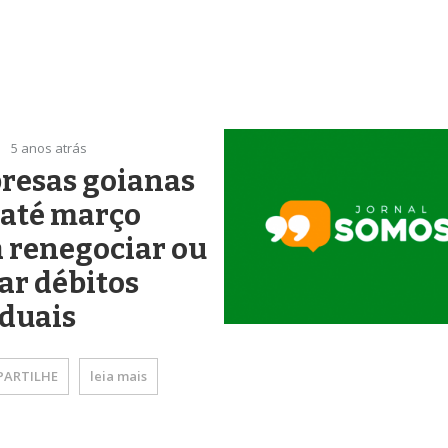
5 anos atrás
resas goianas
 até março
 renegociar ou
ar débitos
duais
ARTILHE
leia mais