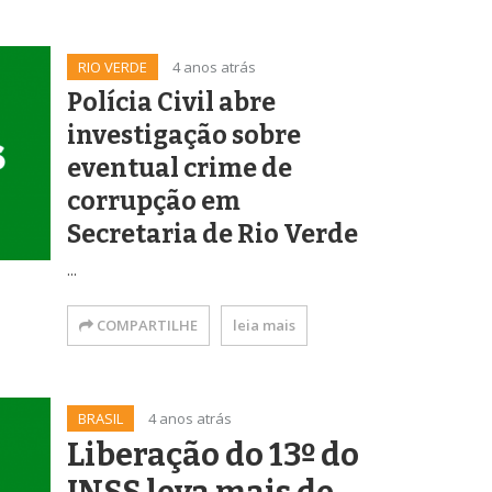
RIO VERDE
4 anos atrás
Polícia Civil abre
investigação sobre
eventual crime de
corrupção em
Secretaria de Rio Verde
...
COMPARTILHE
leia mais
BRASIL
4 anos atrás
Liberação do 13º do