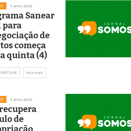
DE
5 anos atrás
grama Sanear
 para
egociação de
itos começa
a quinta (4)
ARTILHE
leia mais
DE
5 anos atrás
 recupera
ulo de
opriação