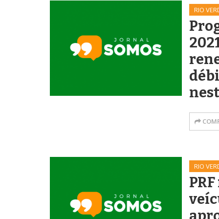
RIO VER
Pro
2021
ren
déb
nest
COMP
RIO VER
PRF
veíc
apr