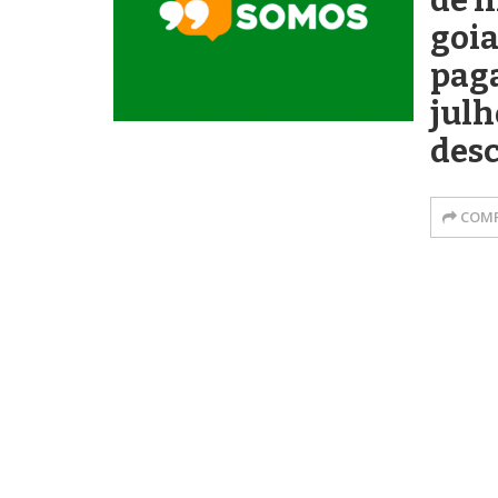
de 
goi
paga
jul
des
COMP