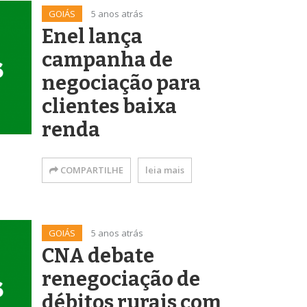
GOIÁS
5 anos atrás
Enel lança
campanha de
negociação para
clientes baixa
renda
COMPARTILHE
leia mais
GOIÁS
5 anos atrás
CNA debate
renegociação de
débitos rurais com