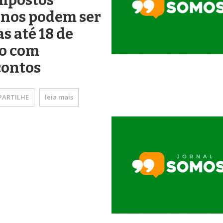
impostos
anos podem ser
s até 18 de
ho com
contos
ARTILHE
leia mais