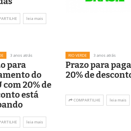
das
ARTILHE
leia mais
DE
3 anos atrás
RIO VERDE
3 anos atrás
o para
Prazo para pag
amento do
20% de descont
U com 20% de
onto está
COMPARTILHE
leia mais
bando
ARTILHE
leia mais