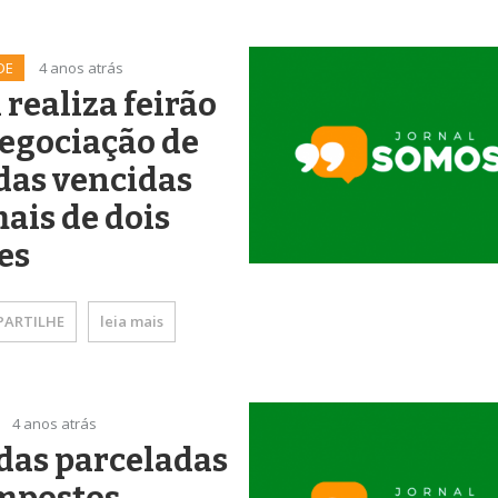
DE
4 anos atrás
 realiza feirão
egociação de
das vencidas
ais de dois
es
ARTILHE
leia mais
4 anos atrás
das parceladas