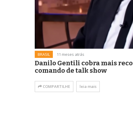
BRASIL
11 meses atrás
Danilo Gentili cobra mais rec
comando de talk show
COMPARTILHE
leia mais