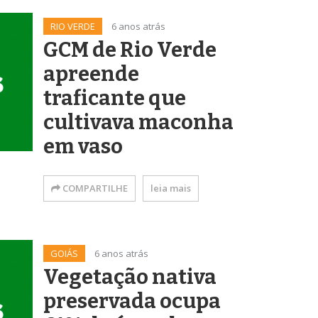
RIO VERDE
6 anos atrás
GCM de Rio Verde
apreende
traficante que
cultivava maconha
em vaso
COMPARTILHE
leia mais
GOIÁS
6 anos atrás
Vegetação nativa
preservada ocupa