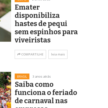
Emater
disponibiliza
hastes de pequi
sem espinhos para
viveiristas
COMPARTILHE
leia mais
BRASIL
3 anos atrás
Saiba como
funciona o feriado
de carnaval nas