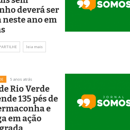
uis sem
nho deverá ser
a neste ano em
ás
ARTILHE
leia mais
DE
5 anos atrás
de Rio Verde
nde 135 pés de
ermaconha e
ga em ação
egrada