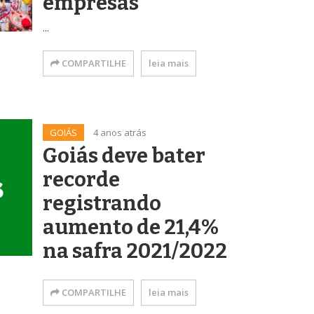
empresas
...
COMPARTILHE
leia mais
GOIÁS
4 anos atrás
Goiás deve bater
recorde
registrando
aumento de 21,4%
na safra 2021/2022
COMPARTILHE
leia mais