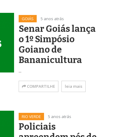
GOIÁS
5 anos atrás
Senar Goiás lança
o 1º Simpósio
Goiano de
Bananicultura
...
COMPARTILHE
leia mais
RIO VERDE
5 anos atrás
Policiais