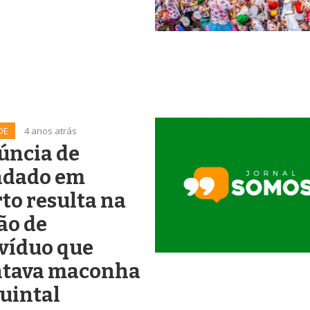
DE
4 anos atrás
úncia de
dado em
to resulta na
ão de
víduo que
ntava maconha
uintal