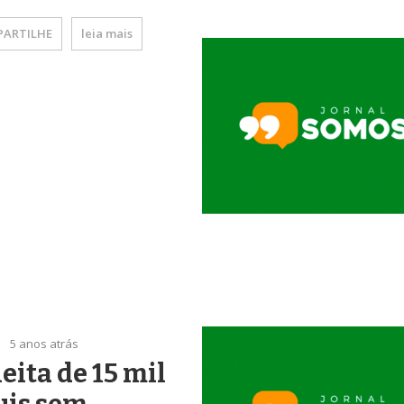
ARTILHE
leia mais
5 anos atrás
eita de 15 mil