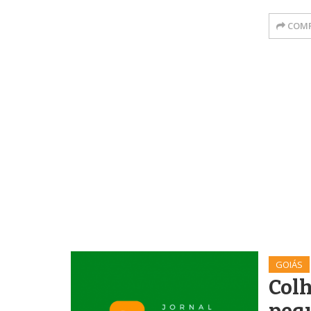
COMP
GOIÁS
Colh