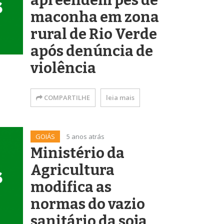
apreendem pés de
maconha em zona
rural de Rio Verde
após denúncia de
violência
COMPARTILHE
leia mais
GOIÁS
5 anos atrás
Ministério da
Agricultura
modifica as
normas do vazio
sanitário da soja