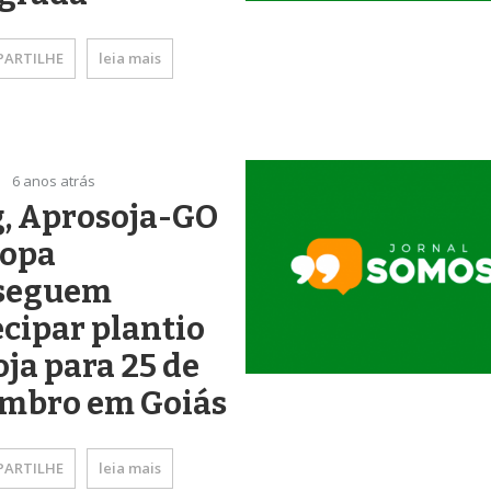
ARTILHE
leia mais
6 anos atrás
g, Aprosoja-GO
gopa
seguem
cipar plantio
oja para 25 de
embro em Goiás
ARTILHE
leia mais