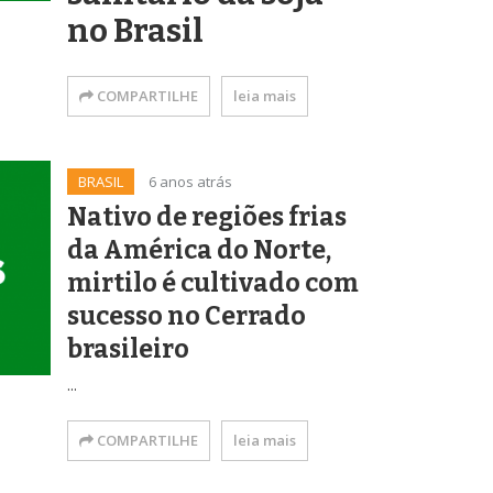
no Brasil
COMPARTILHE
leia mais
BRASIL
6 anos atrás
Nativo de regiões frias
da América do Norte,
mirtilo é cultivado com
sucesso no Cerrado
brasileiro
...
COMPARTILHE
leia mais