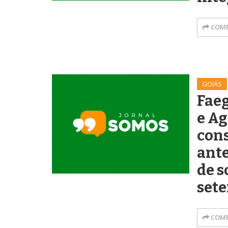
COMP
GOIÁS
Fae
e A
con
ante
de s
set
COMP