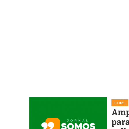
GOIÁS
Amp
para