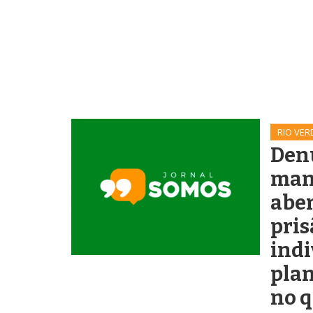
RIO VER
Den
man
aber
pris
indi
pla
no q