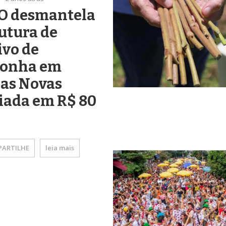
O desmantela
utura de
ivo de
onha em
das Novas
iada em R$ 80
ARTILHE
leia mais