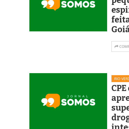
peq
espi
feit
Goi
COMP
RIO VER
CPE 
apre
sup
dro
int