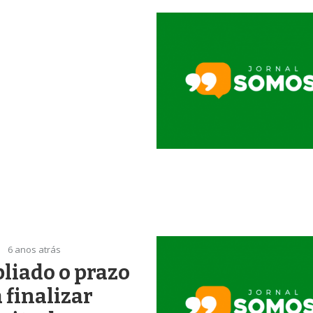
6 anos atrás
liado o prazo
 finalizar