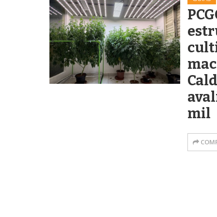
PCG
estr
cult
mac
Cal
aval
mil
COMP